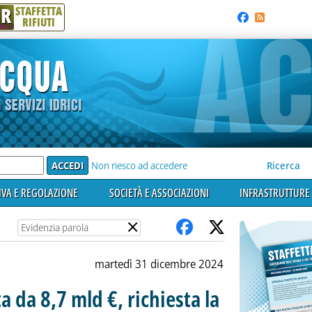
R
STAFFETTA
RIFIUTI
e'
Non riesco ad accedere
Ricerca
VA E REGOLAZIONE
SOCIETÀ E ASSOCIAZIONI
INFRASTRUTTURE 
×
martedì 31 dicembre 2024
a da 8,7 mld €, richiesta la