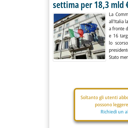
settima per 18,3 mld 
La Commi
all'Italia
a fronte 
e 16 targ
lo scorso
president
Stato mem
Soltanto gli
utenti abbo
possono leggere 
Richiedi un 