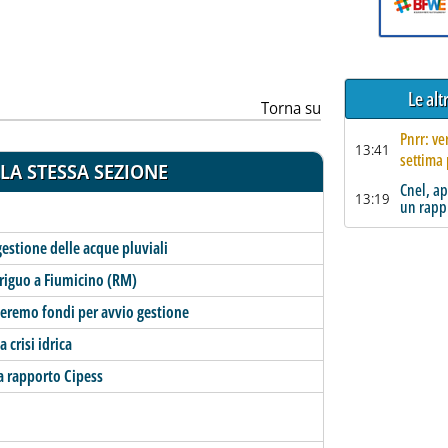
Le al
Torna su
Pnrr: ve
13:41
settima 
LA STESSA SEZIONE
Cnel, ap
13:19
un rapp
gestione delle acque pluviali
irriguo a Fiumicino (RM)
iederemo fondi per avvio gestione
 crisi idrica
a rapporto Cipess