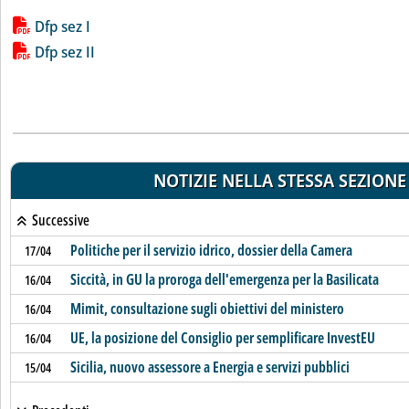
Lista allegati PDF alla notizia
Dfp sez I
Dfp sez II
NOTIZIE NELLA STESSA SEZIONE
Successive
Politiche per il servizio idrico, dossier della Camera
17/04
Siccità, in GU la proroga dell'emergenza per la Basilicata
16/04
Mimit, consultazione sugli obiettivi del ministero
16/04
UE, la posizione del Consiglio per semplificare InvestEU
16/04
Sicilia, nuovo assessore a Energia e servizi pubblici
15/04