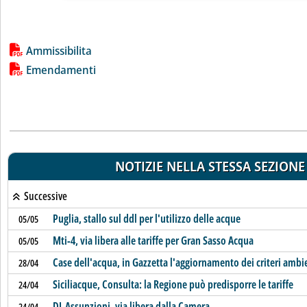
Lista allegati PDF alla notizia
Ammissibilita
Emendamenti
NOTIZIE NELLA STESSA SEZIONE
Successive
Puglia, stallo sul ddl per l'utilizzo delle acque
05/05
Mti-4, via libera alle tariffe per Gran Sasso Acqua
05/05
Case dell'acqua, in Gazzetta l'aggiornamento dei criteri ambi
28/04
Siciliacque, Consulta: la Regione può predisporre le tariffe
24/04
DL Assunzioni, via libera dalla Camera
24/04