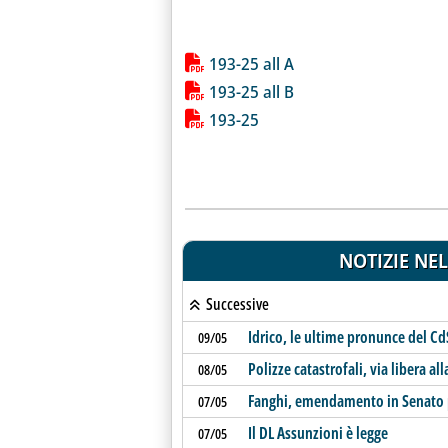
Lista allegati PDF alla notiz
193-25 all A
193-25 all B
193-25
NOTIZIE NEL
Successive
Idrico, le ultime pronunce del Cd
09/05
Polizze catastrofali, via libera a
08/05
Fanghi, emendamento in Senato p
07/05
Il DL Assunzioni è legge
07/05