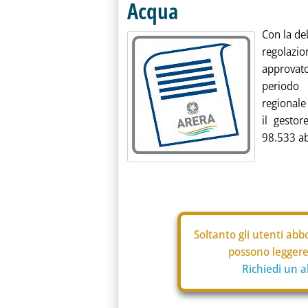
Acqua
Con la del
regolazi
approvato
periodo 
regionale 
il gesto
98.533 abi
Soltanto gli
utenti abbo
possono leggere 
Richiedi un 