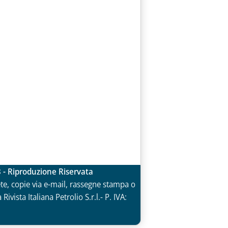
3 - Riproduzione Riservata
rete, copie via e-mail, rassegne stampa o
vista Italiana Petrolio S.r.l.- P. IVA: