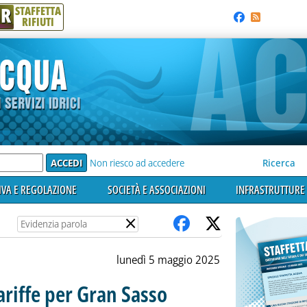
R
STAFFETTA
RIFIUTI
e'
Non riesco ad accedere
Ricerca
VA E REGOLAZIONE
SOCIETÀ E ASSOCIAZIONI
INFRASTRUTTURE 
×
lunedì 5 maggio 2025
tariffe per Gran Sasso