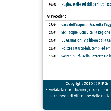
Puglia, stallo sul ddl per l'utiliz
05/05
Precedenti
Case dell'acqua, in Gazzetta l'ag
28/04
Siciliacque, Consulta: la Regione 
24/04
DL Assunzioni, via libera dalla C
24/04
Polizze catastrofali, tempi ed 
23/04
Sostenibilità, nella Gazzetta Ue 
18/04
Copyright 2010 © RIP Srl 
E' vietata la riproduzione, ritrasmissio
altro modo di diffusione delle notizie