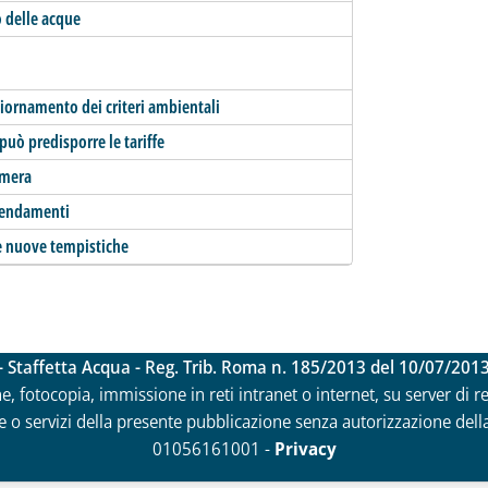
zo delle acque
giornamento dei criteri ambientali
può predisporre le tariffe
amera
emendamenti
le nuove tempistiche
- Staffetta Acqua - Reg. Trib. Roma n. 185/2013 del 10/07/201
ne, fotocopia, immissione in reti intranet o internet, su server di 
 o servizi della presente pubblicazione senza autorizzazione della Ri
01056161001 -
Privacy