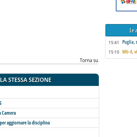
ia
Le 
Puglia, 
15:41
Mti-4, v
15:10
Torna su
LA STESSA SEZIONE
S
lla Camera
er aggiornare la disciplina