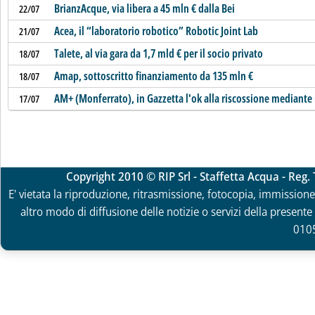
BrianzAcque, via libera a 45 mln € dalla Bei
22/07
Acea, il “laboratorio robotico” Robotic Joint Lab
21/07
Talete, al via gara da 1,7 mld € per il socio privato
18/07
Amap, sottoscritto finanziamento da 135 mln €
18/07
AM+ (Monferrato), in Gazzetta l'ok alla riscossione mediante
17/07
Copyright 2010 © RIP Srl - Staffetta Acqua - Reg
E' vietata la riproduzione, ritrasmissione, fotocopia, immissione 
altro modo di diffusione delle notizie o servizi della presente 
010