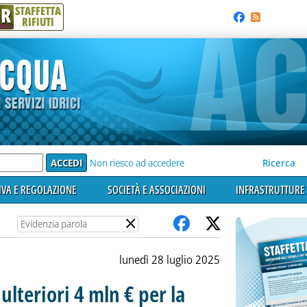
R
STAFFETTA
RIFIUTI
e'
Non riesco ad accedere
Ricerca
VA E REGOLAZIONE
SOCIETÀ E ASSOCIAZIONI
INFRASTRUTTURE 
×
lunedì 28 luglio 2025
 ulteriori 4 mln € per la