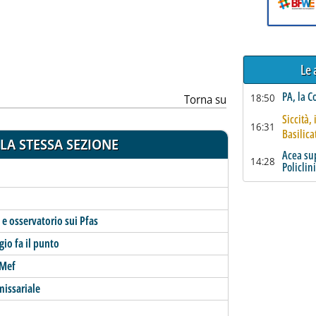
ia
Le 
PA, la C
18:50
Torna su
Siccità, 
16:31
Basilica
LA STESSA SEZIONE
Acea su
14:28
Policlin
 e osservatorio sui Pfas
gio fa il punto
 Mef
missariale