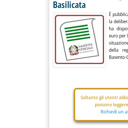
Basilicata
È pubblica
la delibe
ha dispo
euro per l
situazion
della re
Basento-C
Soltanto gli
utenti abbo
possono leggere 
Richiedi un 