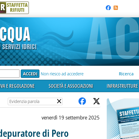
R
STAFFETTA
RIFIUTI
e'
Non riesco ad accedere
Ricerca
VA E REGOLAZIONE
SOCIETÀ E ASSOCIAZIONI
INFRASTRUTTURE 
×
venerdì 19 settembre 2025
 depuratore di Pero