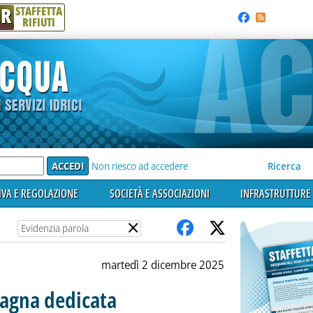
R
STAFFETTA
RIFIUTI
e'
Non riesco ad accedere
Ricerca
VA E REGOLAZIONE
SOCIETÀ E ASSOCIAZIONI
INFRASTRUTTURE 
×
martedì 2 dicembre 2025
agna dedicata