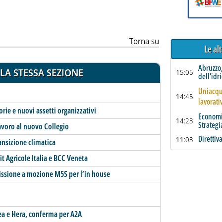
Torna su
Le al
Abruzzo,
LA STESSA SEZIONE
15:05
dell’idr
Uniacque
14:45
lavorati
orie e nuovi assetti organizzativi
Economia
14:23
Strategi
lavoro al nuovo Collegio
Direttiv
11:03
ansizione climatica
t Agricole Italia e BCC Veneta
issione a mozione M5S per l’in house
cea e Hera, conferma per A2A