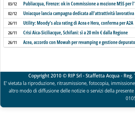
Publiacqua, Firenze: ok in Commissione a mozione M5S per l
03/12
Uniacque lancia campagna dedicata all’attrattività lavorativa
02/12
Utility: Moody’s alza rating di Acea e Hera, conferma per A2A
26/11
Crisi Aica-Siciliacque, Schifani: sì a 20 mln € dalla Regione
26/11
Acea, accordo con Mowah per revamping e gestione depurator
26/11
Copyright 2010 © RIP Srl - Staffetta Acqua - Reg
E' vietata la riproduzione, ritrasmissione, fotocopia, immissione 
altro modo di diffusione delle notizie o servizi della presente 
010