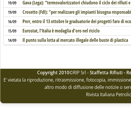
Gava (Lega): “termovalorizzatori chiudono il ciclo dei rifiuti
19/09
Crosetto (FdI): “per realizzare gli impianti bisogna responsab
19/09
Pnrr, entro il 13 ottobre le graduatorie dei progetti faro di e
16/09
Eurostat, l'Italia è medaglia d'oro nel riciclo
15/09
Il punto sulla lotta al mercato illegale delle buste di plastica
14/09
Copyright 2010
©RIP Srl -
Staffetta Rifiuti -
E' vietata la riproduzione, ritrasmissione, fotocopia, immissione 
altro modo di diffusione delle notizie o ser
Rivista Italiana Petrol