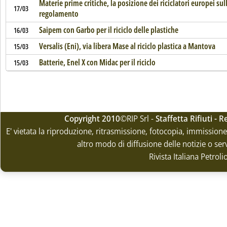
Materie prime critiche, la posizione dei riciclatori europei sul
17/03
regolamento
Saipem con Garbo per il riciclo delle plastiche
16/03
Versalis (Eni), via libera Mase al riciclo plastica a Mantova
15/03
Batterie, Enel X con Midac per il riciclo
15/03
Copyright 2010
©RIP Srl -
Staffetta Rifiuti -
E' vietata la riproduzione, ritrasmissione, fotocopia, immissione 
altro modo di diffusione delle notizie o ser
Rivista Italiana Petrol