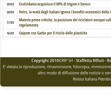
EcoEridania acquisisce il 60% di Irigom e Smoco
20/03
Vetro, la metà degli italiani ignora i benefici economici della 
20/03
Materie prime critiche, la posizione dei riciclatori europei sul
17/03
regolamento
Saipem con Garbo per il riciclo delle plastiche
16/03
Copyright 2010
©RIP Srl -
Staffetta Rifiuti -
E' vietata la riproduzione, ritrasmissione, fotocopia, immissione 
altro modo di diffusione delle notizie o ser
Rivista Italiana Petrol