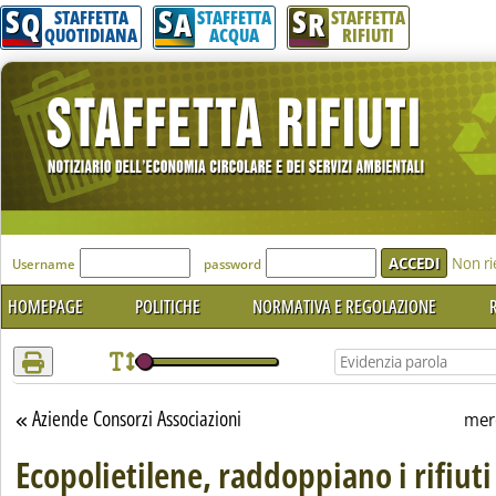
S
S
S
Attenzione! Esegui l'accesso per lèggere interamente la notizia.
Q
A
R
STAFFETTA
STAFFETTA
STAFFETTA
QUOTIDIANA
ACQUA
RIFIUTI
'Modulo Login per accedere'
Non ri
Username
password
HOMEPAGE
POLITICHE
NORMATIVA E REGOLAZIONE
R
Aziende Consorzi Associazioni
Torna alla sezione
mer
Ecopolietilene, raddoppiano i rifiuti 