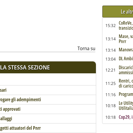
Le alt
ia
CoReVe, 
15:32
transizi
Mase, v
13:14
Pnrr
Torna su
Manovra
13:14
DL Ambie
13:04
LA STESSA SEZIONE
Discaric
12:21
ammissib
Rentri, 
11:25
di caric
sari
Program
11:16
orogare gli adempimenti
Le Utili
10:18
Utilital
ti approvati
Cop29, i
10:18
ballaggi
tti attuatori del Pnrr