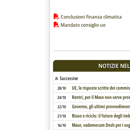
Lista allegati PDF alla notiz
Conclusioni finanza climatica
Mandato consiglio ue
NOTIZIE NEL
Successive
UE, le risposte scritte dei commis
28/10
Rentri, per il Mase non serve pr
24/10
Governo, gli ultimi provvedimen
22/10
Riuso e riciclo: il futuro degli im
21/10
Mase, vademecum Dnsh per i sogge
16/10