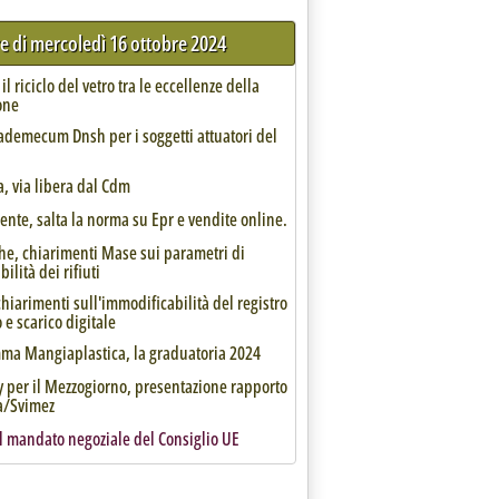
re di mercoledì 16 ottobre 2024
il riciclo del vetro tra le eccellenze della
one
ademecum Dnsh per i soggetti attuatori del
, via libera dal Cdm
nte, salta la norma su Epr e vendite online.
he, chiarimenti Mase sui parametri di
ilità dei rifiuti
chiarimenti sull'immodificabilità del registro
o e scarico digitale
ma Mangiaplastica, la graduatoria 2024
ty per il Mezzogiorno, presentazione rapporto
ia/Svimez
l mandato negoziale del Consiglio UE