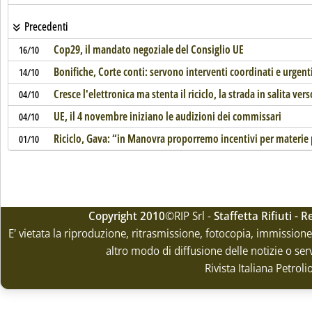
Precedenti
Cop29, il mandato negoziale del Consiglio UE
16/10
Bonifiche, Corte conti: servono interventi coordinati e urgent
14/10
Cresce l'elettronica ma stenta il riciclo, la strada in salita vers
04/10
UE, il 4 novembre iniziano le audizioni dei commissari
04/10
Riciclo, Gava: “in Manovra proporremo incentivi per materie
01/10
Copyright 2010
©RIP Srl -
Staffetta Rifiuti -
E' vietata la riproduzione, ritrasmissione, fotocopia, immissione 
altro modo di diffusione delle notizie o ser
Rivista Italiana Petrol