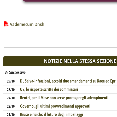
Lista allegati PDF alla notizia
Vademecum Dnsh
NOTIZIE NELLA STESSA SEZIONE
Successive
DL Salva-infrazioni, accolti due emendamenti su Raee ed Epr
29/10
UE, le risposte scritte dei commissari
28/10
Rentri, per il Mase non serve prorogare gli adempimenti
24/10
Governo, gli ultimi provvedimenti approvati
22/10
Riuso e riciclo: il futuro degli imballaggi
21/10