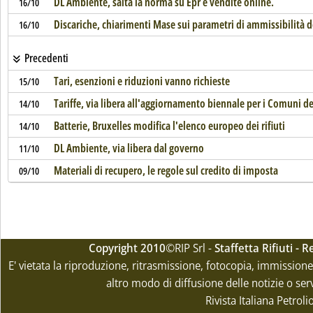
DL Ambiente, salta la norma su Epr e vendite online.
16/10
Discariche, chiarimenti Mase sui parametri di ammissibilità dei
16/10
Precedenti
Tari, esenzioni e riduzioni vanno richieste
15/10
Tariffe, via libera all'aggiornamento biennale per i Comuni d
14/10
Batterie, Bruxelles modifica l'elenco europeo dei rifiuti
14/10
DL Ambiente, via libera dal governo
11/10
Materiali di recupero, le regole sul credito di imposta
09/10
Copyright 2010
©RIP Srl -
Staffetta Rifiuti -
E' vietata la riproduzione, ritrasmissione, fotocopia, immissione 
altro modo di diffusione delle notizie o ser
Rivista Italiana Petrol