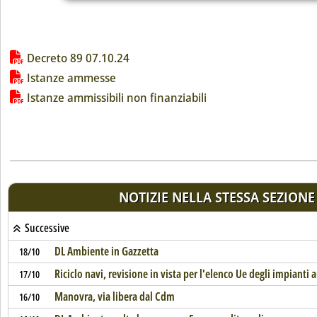
Lista allegati PDF alla notizia
Decreto 89 07.10.24
Istanze ammesse
Istanze ammissibili non finanziabili
NOTIZIE NELLA STESSA SEZIONE
Successive
DL Ambiente in Gazzetta
18/10
Riciclo navi, revisione in vista per l'elenco Ue degli impianti a
17/10
Manovra, via libera dal Cdm
16/10