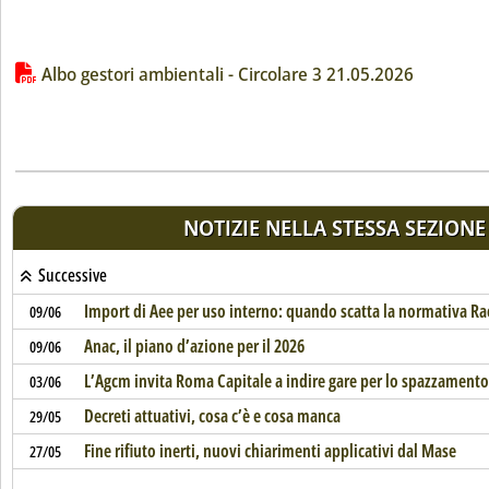
Lista allegati PDF alla notizia
Albo gestori ambientali - Circolare 3 21.05.2026
NOTIZIE NELLA STESSA SEZIONE
Successive
Import di Aee per uso interno: quando scatta la normativa Ra
09/06
Anac, il piano d’azione per il 2026
09/06
L’Agcm invita Roma Capitale a indire gare per lo spazzamento
03/06
Decreti attuativi, cosa c’è e cosa manca
29/05
Fine rifiuto inerti, nuovi chiarimenti applicativi dal Mase
27/05