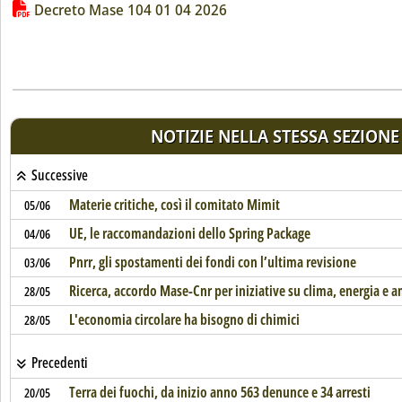
Lista allegati PDF alla notizia
Decreto Mase 104 01 04 2026
NOTIZIE NELLA STESSA SEZIONE
Successive
Materie critiche, così il comitato Mimit
05/06
UE, le raccomandazioni dello Spring Package
04/06
Pnrr, gli spostamenti dei fondi con l’ultima revisione
03/06
Ricerca, accordo Mase-Cnr per iniziative su clima, energia e 
28/05
L'economia circolare ha bisogno di chimici
28/05
Precedenti
Terra dei fuochi, da inizio anno 563 denunce e 34 arresti
20/05