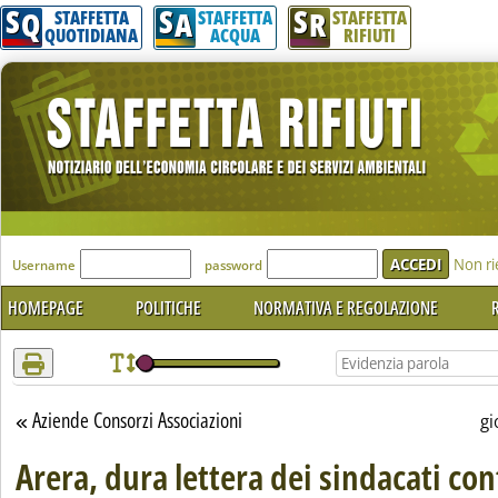
S
S
S
Attenzione! Esegui l'accesso per lèggere interamente la notizia.
Q
A
R
STAFFETTA
STAFFETTA
STAFFETTA
QUOTIDIANA
ACQUA
RIFIUTI
'Modulo Login per accedere'
Non ri
Username
password
HOMEPAGE
POLITICHE
NORMATIVA E REGOLAZIONE
R
Aziende Consorzi Associazioni
Torna alla sezione
gi
Arera, dura lettera dei sindacati con