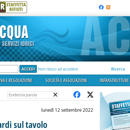
R
STAFFETTA
RIFIUTI
e'
Non riesco ad accedere
Ricerca
VA E REGOLAZIONE
SOCIETÀ E ASSOCIAZIONI
INFRASTRUTTURE 
×
lunedì 12 settembre 2022
ardi sul tavolo