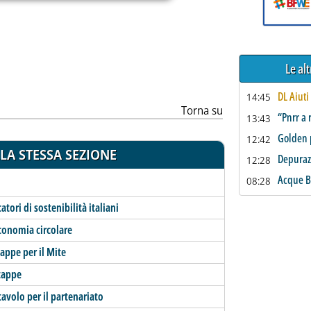
ia
Le al
DL Aiuti
14:45
Torna su
“Pnrr a 
13:43
Golden 
12:42
LA STESSA SEZIONE
Depuraz
12:28
Acque B
08:28
tori di sostenibilità italiani
economia circolare
appe per il Mite
 tappe
 tavolo per il partenariato