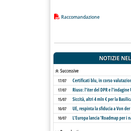
Lista allegati PDF alla notiz
Raccomandazione
NOTIZIE NEL
Successive
Certificati blu, in corso valutazio
17/07
Riuso: l'iter del DPR e l'indagine U
17/07
Siccità, altri 4 mln € per la Basilic
15/07
UE, respinta la sfiducia a Von der
10/07
L'Europa lancia ‘Roadmap per i na
10/07