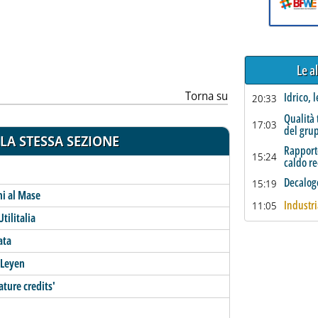
ia
Le a
Torna su
Idrico, 
20:33
Qualità 
17:03
del gru
LA STESSA SEZIONE
Rapporto
15:24
caldo r
Decalog
15:19
ni al Mase
Industria
11:05
tilitalia
ata
 Leyen
ture credits'