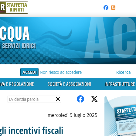
R
STAFFETTA
RIFIUTI
e'
Non riesco ad accedere
Ricerca
VA E REGOLAZIONE
SOCIETÀ E ASSOCIAZIONI
INFRASTRUTTURE 
×
mercoledì 9 luglio 2025
li incentivi fiscali