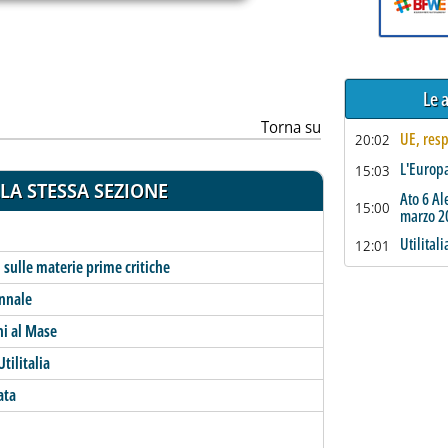
Le a
Torna su
UE, resp
20:02
L'Europa
15:03
LA STESSA SEZIONE
Ato 6 Al
15:00
marzo 2
Utilital
12:01
 sulle materie prime critiche
ennale
ni al Mase
tilitalia
ata