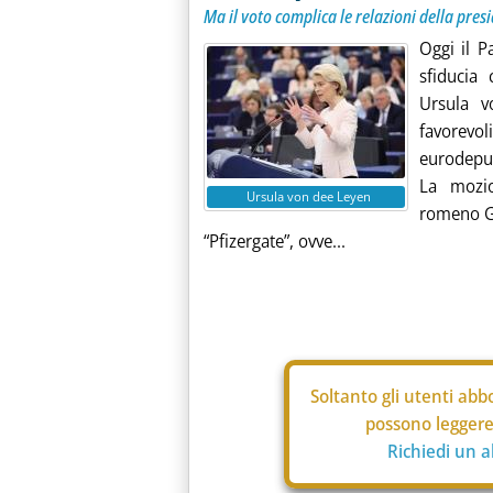
Ma il voto complica le relazioni della pre
Oggi il 
sfiducia
Ursula v
favorevo
eurodeput
La mozio
Ursula von dee Leyen
romeno Gh
“Pfizergate”, ovve...
Soltanto gli
utenti abbo
possono leggere 
Richiedi un 