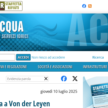
R
STAFFETTA
RIFIUTI
e'
Non riesco ad accedere
Ricerca
VA E REGOLAZIONE
SOCIETÀ E ASSOCIAZIONI
INFRASTRUTTURE 
×
giovedì 10 luglio 2025
ia a Von der Leyen