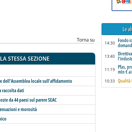
ia
Le a
Torna su
Fondo id
14:30
domand
Direttiv
13:40
LA STESSA SEZIONE
l’indust
Pfas, pr
11:19
mln € a
Qualità 
ere dell’Assemblea locale sull’affidamento
10:33
a raccolta dati
poste da 44 paesi sul parere SEAC
ensazioni e morosità
unico