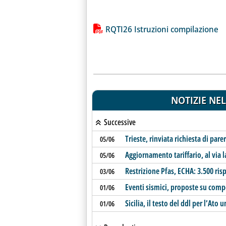
Lista allegati PDF alla notiz
RQTI26 Istruzioni compilazione
NOTIZIE NEL
Successive
Trieste, rinviata richiesta di par
05/06
Aggiornamento tariffario, al via l
05/06
Restrizione Pfas, ECHA: 3.500 ris
03/06
Eventi sismici, proposte su comp
01/06
Sicilia, il testo del ddl per l’Ato 
01/06