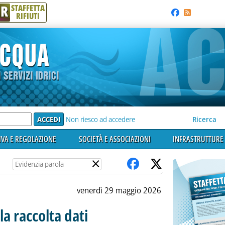
R
STAFFETTA
RIFIUTI
e'
Non riesco ad accedere
Ricerca
VA E REGOLAZIONE
SOCIETÀ E ASSOCIAZIONI
INFRASTRUTTURE 
×
venerdì 29 maggio 2026
 la raccolta dati