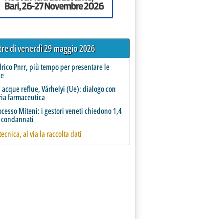
ltre di venerdì 29 maggio 2026
rico Pnrr, più tempo per presentare le
e
a acque reflue, Várhelyi (Ue): dialogo con
ria farmaceutica
ocesso Miteni: i gestori veneti chiedono 1,4
i condannati
tecnica, al via la raccolta dati