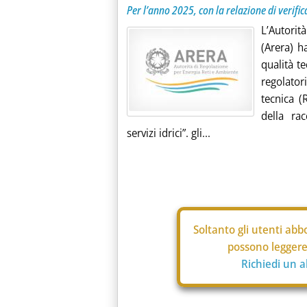
Per l’anno 2025, con la relazione di verific
L’Autorit
(Arera) h
qualità t
regolato
tecnica (
della ra
servizi idrici”. gli...
Soltanto gli
utenti abbo
possono leggere 
Richiedi un 