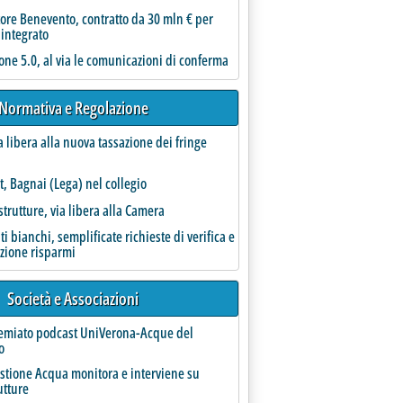
ore Benevento, contratto da 30 mln € per
 integrato
one 5.0, al via le comunicazioni di conferma
Normativa e Regolazione
a libera alla nuova tassazione dei fringe
t, Bagnai (Lega) nel collegio
strutture, via libera alla Camera
e Staffetta Acqua'
ati bianchi, semplificate richieste di verifica e
azione risparmi
Società e Associazioni
remiato podcast UniVerona-Acque del
o
estione Acqua monitora e interviene su
utture