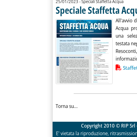
25/01/2023
- Speciali Staffetta Acqua
Speciale Staffetta Acq
All'avvio 
Acqua pro
una selez
testata ne
Resoconti
informazion
Lista allegati PDF alla notiz
Staff
Torna su...
Copyright 2010 © RIP Srl 
E' vietata la riproduzione, ritrasmissio