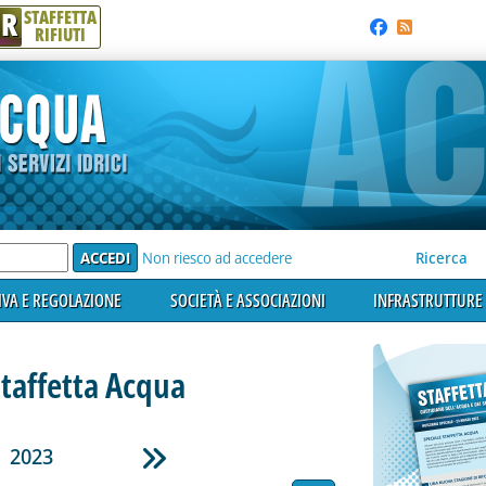
R
STAFFETTA
RIFIUTI
e'
Non riesco ad accedere
Ricerca
VA E REGOLAZIONE
SOCIETÀ E ASSOCIAZIONI
INFRASTRUTTURE 
Staffetta Acqua
2023