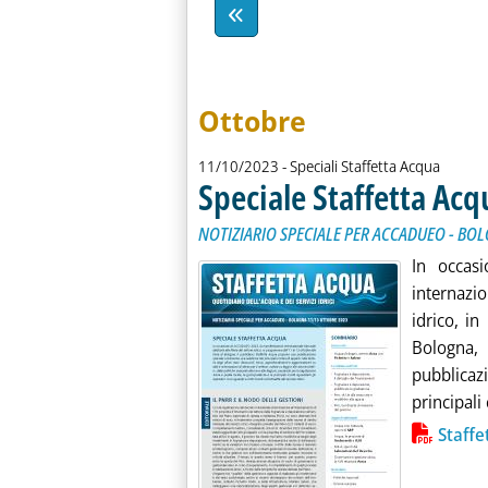
Ottobre
11/10/2023
- Speciali Staffetta Acqua
Speciale Staffetta Acq
NOTIZIARIO SPECIALE PER ACCADUEO - BO
In occas
internazio
idrico, i
Bologna,
pubblicaz
principali 
Lista allegati PDF alla notiz
Staff