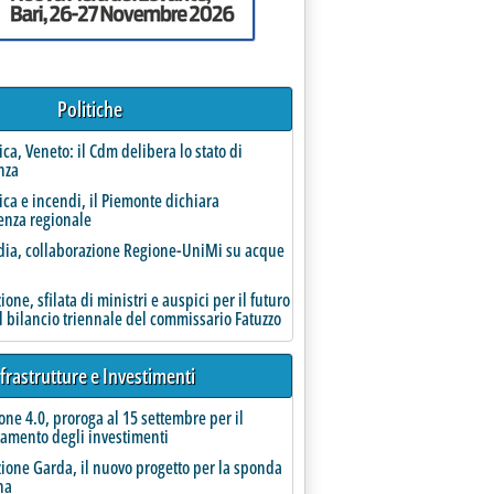
Politiche
rica, Veneto: il Cdm delibera lo stato di
nza
rica e incendi, il Piemonte dichiara
enza regionale
ia, collaborazione Regione-UniMi su acque
one, sfilata di ministri e auspici per il futuro
l bilancio triennale del commissario Fatuzzo
ciale Staffetta Acqua'
frastrutture e Investimenti
one 4.0, proroga al 15 settembre per il
amento degli investimenti
ione Garda, il nuovo progetto per la sponda
na