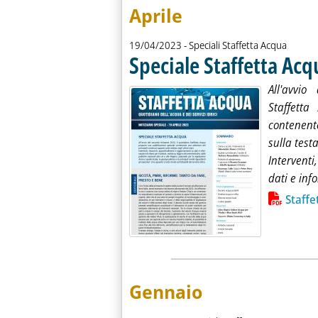
Aprile
19/04/2023
- Speciali Staffetta Acqua
Speciale Staffetta Acq
All'avvio
Staffett
contenente
sulla test
Interventi
dati e info
Lista allegati PDF alla notiz
Staffe
Gennaio