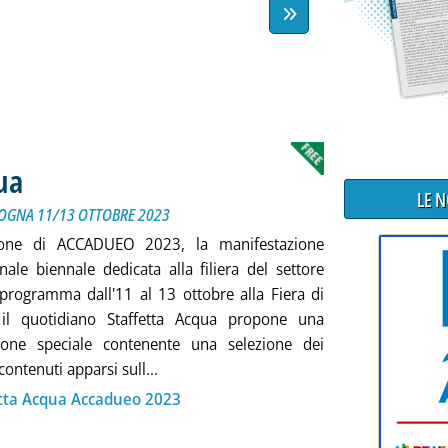
ua
. Sottotitolo: NOTIZIARIO SPECIALE PER ACCADUEO - BOLOGNA 11/13 OTTOBRE 2023
. Pubblicata mercoledì 11 ottobre 2023 alle 9.28.
LE 
LOGNA 11/13 OTTOBRE 2023
ione di ACCADUEO 2023, la manifestazione
nale biennale dedicata alla filiera del settore
n programma dall'11 al 13 ottobre alla Fiera di
 il quotidiano Staffetta Acqua propone una
ione speciale contenente una selezione dei
Leggi tutta la notizia: 'Speciale Staffett
contenuti apparsi sull...
ia
etta Acqua Accadueo 2023