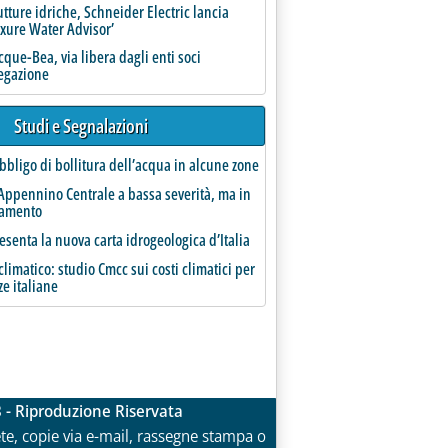
utture idriche, Schneider Electric lancia
uxure Water Advisor’
que-Bea, via libera dagli enti soci
regazione
Studi e Segnalazioni
bbligo di bollitura dell’acqua in alcune zone
'Speciale Staffetta Acqua'
Appennino Centrale a bassa severità, ma in
ramento
esenta la nuova carta idrogeologica d’Italia
limatico: studio Cmcc sui costi climatici per
ze italiane
3 - Riproduzione Riservata
rete, copie via e-mail, rassegne stampa o