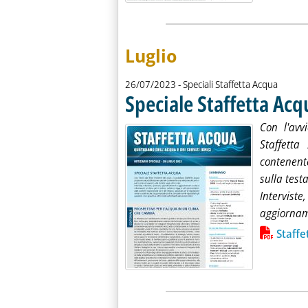
Luglio
26/07/2023
- Speciali Staffetta Acqua
Speciale Staffetta Acq
Con l'avv
Staffett
contenente
sulla test
Intervist
aggiorname
Lista allegati PDF alla notiz
Staffe