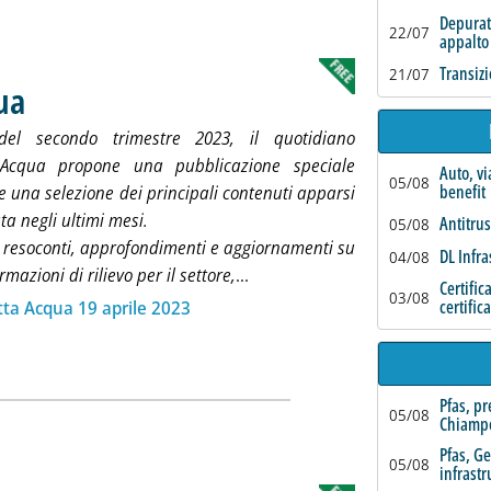
Depurat
22/07
appalto
Transizi
21/07
ua
. Pubblicata mercoledì 19 aprile 2023 alle 18.29.
 del secondo trimestre 2023, il quotidiano
a Acqua propone una pubblicazione speciale
Auto, vi
05/08
benefit
 una selezione dei principali contenuti apparsi
ata negli ultimi mesi.
Antitrus
05/08
, resoconti, approfondimenti e aggiornamenti su
DL Infra
04/08
Leggi tutta la notizia: 'Special
rmazioni di rilievo per il settore,
...
Certific
03/08
ia
certific
tta Acqua 19 aprile 2023
Pfas, p
05/08
Chiamp
Pfas, G
05/08
infrastr