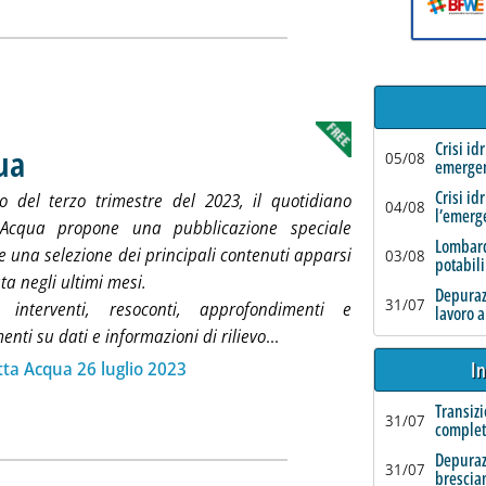
Crisi id
ua
. Pubblicata mercoledì 26 luglio 2023 alle 18.44.
05/08
emerge
Crisi id
io del terzo trimestre del 2023, il quotidiano
04/08
l’emerg
a Acqua propone una pubblicazione speciale
Lombard
 una selezione dei principali contenuti apparsi
03/08
potabili
ata negli ultimi mesi.
Depurazi
31/07
e, interventi, resoconti, approfondimenti e
lavoro a
Leggi tutta la notizia: 'Spe
nti su dati e informazioni di rilievo
...
ia
In
tta Acqua 26 luglio 2023
Transizi
31/07
complet
Depuraz
31/07
brescia