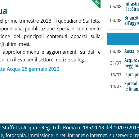
Infrastr
ua
05/08
. Pubblicata mercoledì 25 gennaio 2023 alle 9.53.
‘EcoStr
BrianzAc
del primo trimestre 2023, il quotidiano Staffetta
04/08
all’agg
pone una pubblicazione speciale contenente
ione dei principali contenuti apparsi sulla
gli ultimi mesi.
Aosta, o
, approfondimenti e aggiornamenti su dati e
04/08
Leggi tutta la notizia: 
i di rilievo per il settore, notizie su leg...
Acqua: 
31/07
peggio
ia
etta Acqua 25 gennaio 2023
Ispra pr
16/07
Spread c
14/07
le finan
- Staffetta Acqua - Reg. Trib. Roma n. 185/2013 del 10/07/201
ne, fotocopia, immissione in reti intranet o internet, su server di 