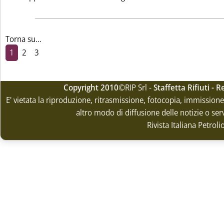
Torna su...
1
2
3
Copyright 2010
©RIP Srl -
Staffetta Rifiuti -
E' vietata la riproduzione, ritrasmissione, fotocopia, immissione 
altro modo di diffusione delle notizie o ser
Rivista Italiana Petrol