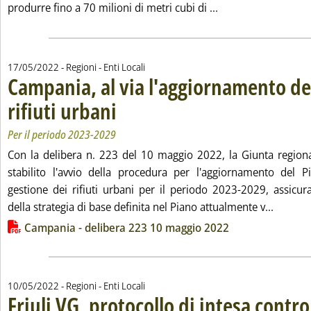
Leggi tutta la noti
produrre fino a 70 milioni di metri cubi di ...
17/05/2022
- Regioni - Enti Locali
Campania, al via l'aggiornamento de
rifiuti urbani
. Sottotitolo: Per il periodo 2023-2029
. Pubblicata martedì 17 maggio 2022 alle 15.4.
Per il periodo 2023-2029
Con la delibera n. 223 del 10 maggio 2022, la Giunta region
stabilito l'avvio della procedura per l'aggiornamento del P
gestione dei rifiuti urbani per il periodo 2023-2029, assic
Leggi t
della strategia di base definita nel Piano attualmente v...
Lista allegati PDF alla notizia
Campania - delibera 223 10 maggio 2022
10/05/2022
- Regioni - Enti Locali
Friuli VG, protocollo di intesa contro