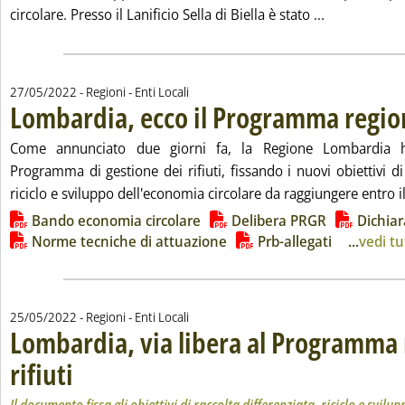
Leggi tutta l
circolare. Presso il Lanificio Sella di Biella è stato ...
27/05/2022
- Regioni - Enti Locali
Lombardia, ecco il Programma region
Come annunciato due giorni fa, la Regione Lombardia h
Programma di gestione dei rifiuti, fissando i nuovi obiettivi di 
riciclo e sviluppo dell'economia circolare da raggiungere entro i
Lista allegati PDF alla notizia
Bando economia circolare
Delibera PRGR
Dichiar
Norme tecniche di attuazione
Prb-allegati
...
vedi tu
25/05/2022
- Regioni - Enti Locali
Lombardia, via libera al Programma 
rifiuti
. Sottotitolo: Il documento fissa gli obiettivi di raccolta differenziata, ricicl
. Pubblicata mercoledì 25 maggio 2022 alle 12.10.