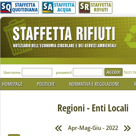
S
S
S
Q
A
R
STAFFETTA
STAFFETTA
STAFFETTA
QUOTIDIANA
ACQUA
RIFIUTI
'Modulo Login per accedere'
Non ri
Username
password
HOMEPAGE
POLITICHE
NORMATIVA E REGOLAZIONE
R
Regioni - Enti Locali
Apr-Mag-Giu - 2022