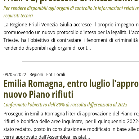
Per rendere disponibili agli organi di controllo le informazioni relative
requisiti tecnici
La Regione Friuli Venezia Giulia accresce il proprio impegno nel
promuovendo un nuovo protocollo d'intesa per la legalità. L'acc
Trieste, ha l'obiettivo di contrastare i fenomeni di criminali
Leggi tutta la notizia:
rendendo disponibili agli organi di cont...
09/05/2022
- Regioni - Enti Locali
Emilia Romagna, entro luglio l'appr
nuovo Piano rifiuti
. Sottotitolo: Confermato l'obiettivo dell'80%
. Pubblicata lunedì 09 maggio 2022 alle 16.
Confermato l'obiettivo dell'80% di raccolta differenziata al 2025
Prosegue in Emilia Romagna l'iter di approvazione del Piano re
rifiuti e bonifica delle aree inquinate, per il quinquennio 20
stato redatto, posto in consultazione e modificato in base alle o
Leggi tutta la notizia
verrà approvato dall'Assemblea legislat...