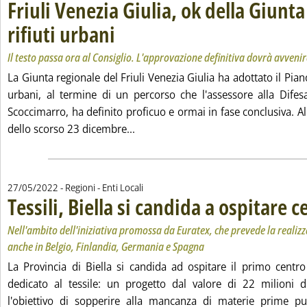
Friuli Venezia Giulia, ok della Giunta
rifiuti urbani
. Sottotitolo: Il testo passa ora al Consiglio. L'approvazion
. Pubblicata martedì 31 maggio 2022 alle 6.57.
Il testo passa ora al Consiglio. L'approvazione definitiva dovrà avveni
La Giunta regionale del Friuli Venezia Giulia ha adottato il Piano
urbani, al termine di un percorso che l'assessore alla Difes
Scoccimarro, ha definito proficuo e ormai in fase conclusiva. A
Leggi tutta la notizia: 'Friuli Venez
dello scorso 23 dicembre...
27/05/2022
- Regioni - Enti Locali
Tessili, Biella si candida a ospitare c
Nell'ambito dell'iniziativa promossa da Euratex, che prevede la realizz
anche in Belgio, Finlandia, Germania e Spagna
La Provincia di Biella si candida ad ospitare il primo centro 
dedicato al tessile: un progetto dal valore di 22 milioni 
l'obiettivo di sopperire alla mancanza di materie prime p