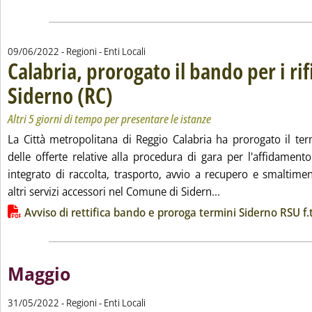
09/06/2022
- Regioni - Enti Locali
Calabria, prorogato il bando per i rif
Siderno (RC)
. Sottotitolo: Altri 5 giorni di tempo per presentare le istanze
. Pubblicata giovedì 09 giugno 2022 alle 12.54.
Altri 5 giorni di tempo per presentare le istanze
La Città metropolitana di Reggio Calabria ha prorogato il te
delle offerte relative alla procedura di gara per l'affidamento
integrato di raccolta, trasporto, avvio a recupero e smaltimen
Leggi tutta la notiz
altri servizi accessori nel Comune di Sidern...
Lista allegati PDF alla notizia
Avviso di rettifica bando e proroga termini Siderno RSU f.
Maggio
31/05/2022
- Regioni - Enti Locali