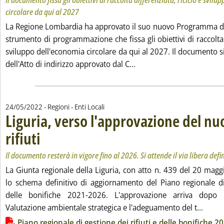
Il documento fissa gli obiettivi di raccolta differenziata, riciclo e svil
circolare da qui al 2027
La Regione Lombardia ha approvato il suo nuovo Programma di ge
strumento di programmazione che fissa gli obiettivi di raccolta d
sviluppo dell'economia circolare da qui al 2027. Il documento si
Leggi tutta la notizia: '
dell'Atto di indirizzo approvato dal C...
24/05/2022
- Regioni - Enti Locali
Liguria, verso l'approvazione del n
rifiuti
. Sottotitolo: Il documento resterà in vigore fino al 2026. Si attende il via libe
. Pubblicata martedì 24 maggio 2022 alle 16.48.
Il documento resterà in vigore fino al 2026. Si attende il via libera defi
La Giunta regionale della Liguria, con atto n. 439 del 20 mag
lo schema definitivo di aggiornamento del Piano regionale di 
delle bonifiche 2021-2026. L'approvazione arriva dopo l'
Leggi 
Valutazione ambientale strategica e l'adeguamento del t...
Lista allegati PDF alla notizia
Piano regionale di gestione dei rifiuti e delle bonifiche 