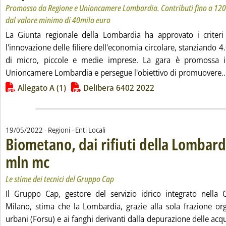
Promosso da Regione e Unioncamere Lombardia. Contributi fino a 120
dal valore minimo di 40mila euro
La Giunta regionale della Lombardia ha approvato i criter
l'innovazione delle filiere dell'economia circolare, stanziando 
di micro, piccole e medie imprese. La gara è promossa i
Unioncamere Lombardia e persegue l'obiettivo di promuovere..
Lista allegati PDF alla notizia
Allegato A (1)
Delibera 6402 2022
19/05/2022
- Regioni - Enti Locali
Biometano, dai rifiuti della Lombard
mln mc
. Sottotitolo: Le stime dei tecnici del Gruppo Cap
. Pubblicata giovedì 19 maggio 2022 alle 14.19.
Le stime dei tecnici del Gruppo Cap
Il Gruppo Cap, gestore del servizio idrico integrato nella 
Milano, stima che la Lombardia, grazie alla sola frazione orga
urbani (Forsu) e ai fanghi derivanti dalla depurazione delle acq