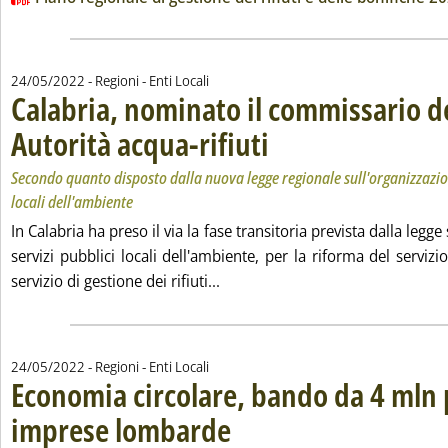
24/05/2022
- Regioni - Enti Locali
Calabria, nominato il commissario d
Autorità acqua-rifiuti
. Sottotitolo: Secondo quanto disposto
. Pubblicata martedì 24 maggio 2022 
Secondo quanto disposto dalla nuova legge regionale sull'organizzazion
locali dell'ambiente
In Calabria ha preso il via la fase transitoria prevista dalla legge
servizi pubblici locali dell'ambiente, per la riforma del servizi
Leggi tutta la notizia: 'Calabri
servizio di gestione dei rifiuti...
24/05/2022
- Regioni - Enti Locali
Economia circolare, bando da 4 mln 
imprese lombarde
. Sottotitolo: Promosso da Regione e Unionca
. Pubblicata martedì 24 maggio 2022 alle 15.