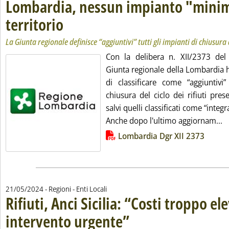
Lombardia, nessun impianto "minim
territorio
. Sottotitolo: La Giunta regionale definisce “aggiuntivi” tutti gli impian
. Pubblicata lunedì 27 maggio 2024 alle 15.50.
La Giunta regionale definisce “aggiuntivi” tutti gli impianti di chiusura de
Con la delibera n. XII/2373 de
Giunta regionale della Lombardia h
di classificare come “aggiuntivi”
chiusura del ciclo dei rifiuti presen
salvi quelli classificati come “integra
L
Anche dopo l'ultimo aggiornam...
Lista allegati PDF alla notizia
Lombardia Dgr XII 2373
21/05/2024
- Regioni - Enti Locali
Rifiuti, Anci Sicilia: “Costi troppo el
intervento urgente”
. Sottotitolo: L'audizione del presiden
. Pubblicata martedì 21 maggio 2024 alle