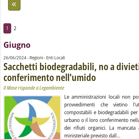
1
2
Giugno
26/06/2024
- Regioni - Enti Locali
Sacchetti biodegradabili, no a divieti
conferimento nell'umido
. Sottotitolo: Il Mase rispon
. Pubblicata mercoledì 26 gi
Il Mase risponde a Legambiente
Le amministrazioni locali non p
provvedimenti che vietino l'ut
compostabili e biodegradabili per 
urbano o il loro conferimento nella
dei rifiuti organici. La mancata
Leggi tu
ministeriale previsto dall...