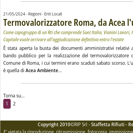
21/05/2024
- Regioni - Enti Locali
Termovalorizzatore Roma, da Acea l'
Come capogruppo di un Rti che comprende Suez Italia, Vianini Lavori, 
Capitale vuole arrivare all'aggiudicazione definitiva entro l'estate
È stata aperta la busta dei documenti amministrativi relativi 
bando pubblico per la realizzazione del termovalorizzatore 
Comune di Roma, i cui termini erano scaduti sabato scorso. L'u
Leggi tutta la notizia: 'Termovalo
è quella di
Acea Ambiente
...
Torna su...
1
2
Copyright 2010
©RIP Srl -
Staffetta Rifiuti -
E' vietata la riproduzione, ritrasmissione, fotocopia, immissione 