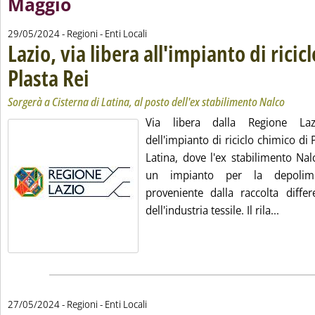
Maggio
29/05/2024
- Regioni - Enti Locali
Lazio, via libera all'impianto di ricic
Plasta Rei
. Sottotitolo: Sorgerà a Cisterna di Latina, al posto dell'ex stabilim
. Pubblicata mercoledì 29 maggio 2024 alle 14.56.
Sorgerà a Cisterna di Latina, al posto dell'ex stabilimento Nalco
Via libera dalla Regione Laz
dell'impianto di riciclo chimico di 
Latina, dove l'ex stabilimento Nal
un impianto per la depolime
proveniente dalla raccolta differ
Leggi tu
dell'industria tessile. Il rila...
27/05/2024
- Regioni - Enti Locali