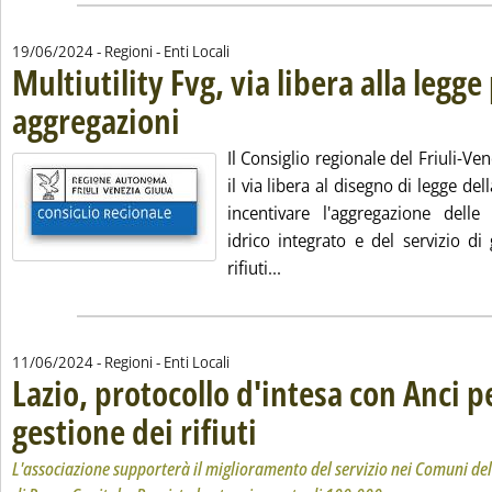
19/06/2024
- Regioni - Enti Locali
Multiutility Fvg, via libera alla legge 
aggregazioni
. Pubblicata mercoledì 19 giugno 2024 alle 16.5.
Il Consiglio regionale del Friuli-Ven
il via libera al disegno di legge de
incentivare l'aggregazione delle 
idrico integrato e del servizio di
Leggi tutta la notizia: 'Mult
rifiuti...
11/06/2024
- Regioni - Enti Locali
Lazio, protocollo d'intesa con Anci pe
gestione dei rifiuti
. Sottotitolo: L'associazione supporterà il m
. Pubblicata martedì 11 giugno 2024 alle 13.
L'associazione supporterà il miglioramento del servizio nei Comuni del