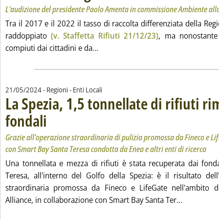
L'audizione del presidente Paolo Amenta in commissione Ambiente al
Tra il 2017 e il 2022 il tasso di raccolta differenziata della Reg
raddoppiato
(v. Staffetta Rifiuti 21/12/23)
, ma nonostante 
Leggi tutta la notizia: 'Rifiuti, Anc
compiuti dai cittadini e da...
21/05/2024
- Regioni - Enti Locali
La Spezia, 1,5 tonnellate di rifiuti r
fondali
. Sottotitolo: Grazie all'operazione straordinaria di pulizia promossa da F
. Pubblicata martedì 21 maggio 2024 alle 15.36.
Grazie all'operazione straordinaria di pulizia promossa da Fineco e Li
con Smart Bay Santa Teresa condotta da Enea e altri enti di ricerca
Una tonnellata e mezza di rifiuti è stata recuperata dai fonda
Teresa, all'interno del Golfo della Spezia: è il risultato del
straordinaria promossa da Fineco e LifeGate nell'ambito d
Leggi tutta
Alliance, in collaborazione con Smart Bay Santa Ter...