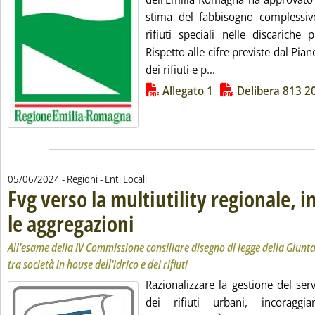
stima del fabbisogno complessiv
rifiuti speciali nelle discariche p
Rispetto alle cifre previste dal Pia
Leggi tutta la notiz
dei rifiuti e p...
Lista allegati PDF alla notizia
Allegato 1
Delibera 813 2
05/06/2024
- Regioni - Enti Locali
Fvg verso la multiutility regionale, i
le aggregazioni
. Sottotitolo: All'esame della IV Commissione consiliare
. Pubblicata mercoledì 05 giugno 2024 alle 15.36.
All'esame della IV Commissione consiliare disegno di legge della Giunta 
tra società in house dell'idrico e dei rifiuti
Razionalizzare la gestione del serv
dei rifiuti urbani, incoragg