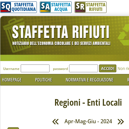
S
S
S
Q
A
R
STAFFETTA
STAFFETTA
STAFFETTA
QUOTIDIANA
ACQUA
RIFIUTI
'Modulo Login per accedere'
Non ri
Username
password
HOMEPAGE
POLITICHE
NORMATIVA E REGOLAZIONE
R
Regioni - Enti Locali
Apr-Mag-Giu - 2024