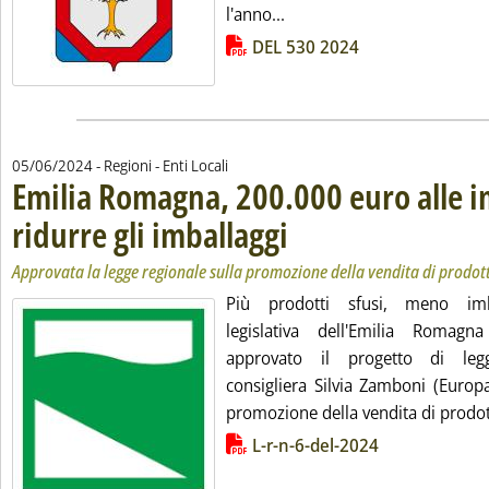
Leggi tutta la notizia: 'Imba
l'anno...
Lista allegati PDF alla notizia
DEL 530 2024
05/06/2024
- Regioni - Enti Locali
Emilia Romagna, 200.000 euro alle 
ridurre gli imballaggi
. Sottotitolo: Approvata la legge region
. Pubblicata mercoledì 05 giugno 2024 
Approvata la legge regionale sulla promozione della vendita di prodotti
Più prodotti sfusi, meno imba
legislativa dell'Emilia Romagn
approvato il progetto di leg
consigliera Silvia Zamboni (Europ
promozione della vendita di prodotti
Lista allegati PDF alla notizia
L-r-n-6-del-2024