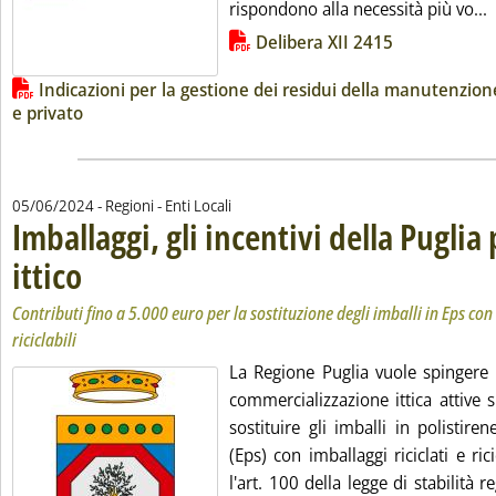
L
rispondono alla necessità più vo...
Lista allegati PDF alla notizia
Delibera XII 2415
Indicazioni per la gestione dei residui della manutenzion
e privato
05/06/2024
- Regioni - Enti Locali
Imballaggi, gli incentivi della Puglia 
ittico
. Sottotitolo: Contributi fino a 5.000 euro per la sostituzione degli imballi in Eps 
. Pubblicata mercoledì 05 giugno 2024 alle 13.56.
Contributi fino a 5.000 euro per la sostituzione degli imballi in Eps con 
riciclabili
La Regione Puglia vuole spingere 
commercializzazione ittica attive s
sostituire gli imballi in polistire
(Eps) con imballaggi riciclati e ric
l'art. 100 della legge di stabilità 