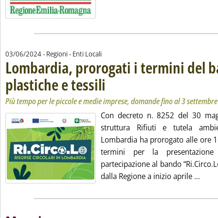
03/06/2024
- Regioni - Enti Locali
Lombardia, prorogati i termini del 
plastiche e tessili
. Sottotitolo: Più tempo per le piccole e medie 
. Pubblicata lunedì 03 giugno 2024 alle 9.47.
Più tempo per le piccole e medie imprese, domande fino al 3 settembre
Con decreto n. 8252 del 30 maggi
struttura Rifiuti e tutela ambi
Lombardia ha prorogato alle ore 1
termini per la presentazion
partecipazione al bando “Ri.Circo.Lo”
Leggi
dalla Regione a inizio aprile ...