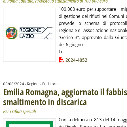
di Roma Capitale. Previsto lo stanziamento di 100.000 euro
100.000 euro per supportare il mig
di gestione dei rifiuti nei Comuni 
prevede lo schema di protocollo
regionale e l'Associazione nazional
“Gerico 3”, approvato dalla Giunt
del 6 giugno.
Leggi tutta la notizia: 'Lazio, 
Lo...
Lista allegati PDF alla notizia
2024-4052
06/06/2024
- Regioni - Enti Locali
Emilia Romagna, aggiornato il fabbi
smaltimento in discarica
. Sottotitolo: Per i rifiuti specia
. Pubblicata giovedì 06 giugno
Per i rifiuti speciali
Con la delibera n. 813 del 14 magg
dell'Emilia Romagna ha approvato 