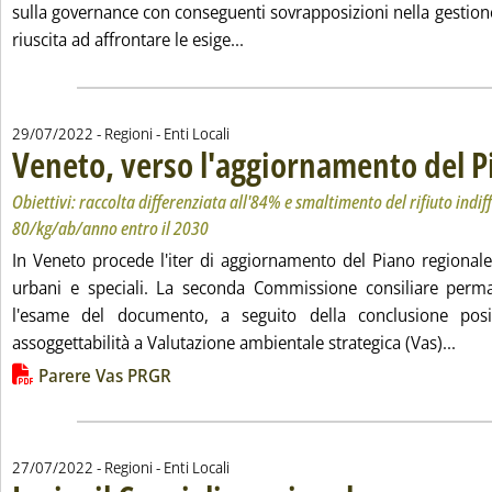
sulla governance con conseguenti sovrapposizioni nella gestione
Leggi tutta la notizia: 'Anci Sici
riuscita ad affrontare le esige...
29/07/2022
- Regioni - Enti Locali
Veneto, verso l'aggiornamento del Pi
Obiettivi: raccolta differenziata all'84% e smaltimento del rifiuto indif
80/kg/ab/anno entro il 2030
In Veneto procede l'iter di aggiornamento del Piano regionale 
urbani e speciali. La seconda Commissione consiliare perm
l'esame del documento, a seguito della conclusione positi
Legg
assoggettabilità a Valutazione ambientale strategica (Vas)...
Lista allegati PDF alla notizia
Parere Vas PRGR
27/07/2022
- Regioni - Enti Locali