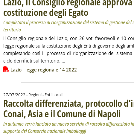
Lazio, il Consiglio regionale approva 
costituzione degli Egato
. Sottotitolo: Completato il proce
. Pubblicata mercoledì 27 luglio
Completato il processo di riorganizzazione del sistema di gestione del cic
territorio
Il Consiglio regionale del Lazio, con 26 voti favorevoli e 10 co
legge regionale sulla costituzione degli Enti di governo degli ambit
completando così il processo di riorganizzazione del sistema d
Leggi tutta la notizia: 'Lazio, il
ciclo dei rifiuti sul territorio. ...
Lista allegati PDF alla notizia
Lazio - legge regionale 14 2022
27/07/2022
- Regioni - Enti Locali
Raccolta differenziata, protocollo d'
Conai, Asia e il Comune di Napoli
. Sottoti
. Pubblic
In autunno verrà lanciato un nuovo servizio di raccolta differenziata in
supporto del Consorzio nazionale imballaggi