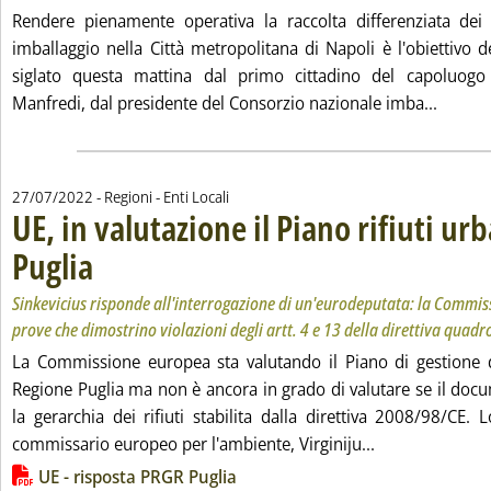
Rendere pienamente operativa la raccolta differenziata dei ri
imballaggio nella Città metropolitana di Napoli è l'obiettivo d
siglato questa mattina dal primo cittadino del capoluog
Leggi t
Manfredi, dal presidente del Consorzio nazionale imba...
27/07/2022
- Regioni - Enti Locali
UE, in valutazione il Piano rifiuti urb
Puglia
. Sottotitolo: Sinkevicius risponde all'interrogazione di un'eurodeputata: la
. Pubblicata mercoledì 27 luglio 2022 alle 11.30.
Sinkevicius risponde all'interrogazione di un'eurodeputata: la Commis
prove che dimostrino violazioni degli artt. 4 e 13 della direttiva quadr
La Commissione europea sta valutando il Piano di gestione de
Regione Puglia ma non è ancora in grado di valutare se il doc
la gerarchia dei rifiuti stabilita dalla direttiva 2008/98/CE. L
Leggi tutta la n
commissario europeo per l'ambiente, Virginiju...
Lista allegati PDF alla notizia
UE - risposta PRGR Puglia