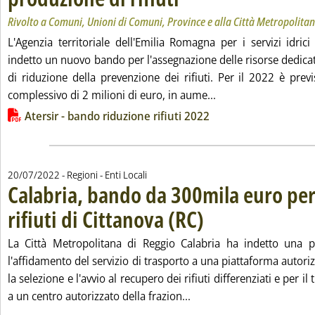
Rivolto a Comuni, Unioni di Comuni, Province e alla Città Metropolita
L'Agenzia territoriale dell'Emilia Romagna per i servizi idrici e
indetto un nuovo bando per l'assegnazione delle risorse dedica
di riduzione della prevenzione dei rifiuti. Per il 2022 è pre
Leggi tutta la notiz
complessivo di 2 milioni di euro, in aume...
Lista allegati PDF alla notizia
Atersir - bando riduzione rifiuti 2022
20/07/2022
- Regioni - Enti Locali
Calabria, bando da 300mila euro per
rifiuti di Cittanova (RC)
. Pubblicata mercoledì 20 luglio 
La Città Metropolitana di Reggio Calabria ha indetto una 
l'affidamento del servizio di trasporto a una piattaforma autoriz
la selezione e l'avvio al recupero dei rifiuti differenziati e per il
Leggi tutta la notizia: '
a un centro autorizzato della frazion...