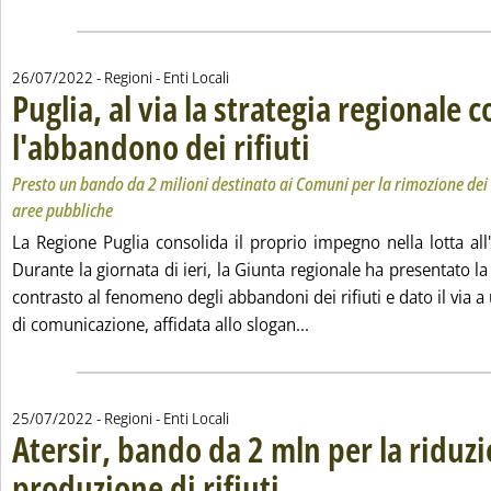
26/07/2022
- Regioni - Enti Locali
Puglia, al via la strategia regionale 
l'abbandono dei rifiuti
. Sottotitolo: Presto un bando da 2
. Pubblicata martedì 26 luglio 2022
Presto un bando da 2 milioni destinato ai Comuni per la rimozione dei 
aree pubbliche
La Regione Puglia consolida il proprio impegno nella lotta all
Durante la giornata di ieri, la Giunta regionale ha presentato la
contrasto al fenomeno degli abbandoni dei rifiuti e dato il via
Leggi tutta la notizia: '
di comunicazione, affidata allo slogan...
25/07/2022
- Regioni - Enti Locali
Atersir, bando da 2 mln per la riduzi
produzione di rifiuti
. Sottotitolo: Rivolto a Comuni, Unioni d
. Pubblicata lunedì 25 luglio 2022 alle 1