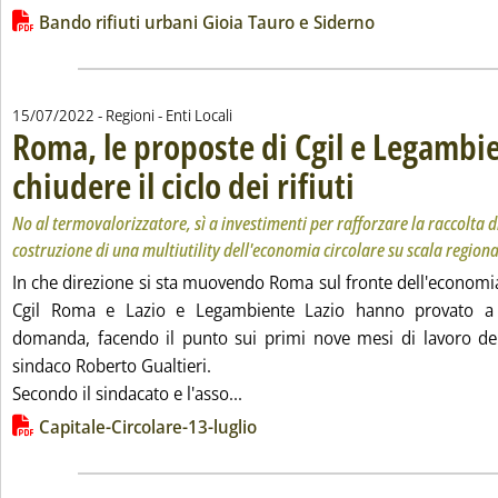
Lista allegati PDF alla notizia
Bando rifiuti urbani Gioia Tauro e Siderno
15/07/2022
- Regioni - Enti Locali
Roma, le proposte di Cgil e Legambi
chiudere il ciclo dei rifiuti
. Sottotitolo: No al termova
. Pubblicata venerdì 15 lug
No al termovalorizzatore, sì a investimenti per rafforzare la raccolta d
costruzione di una multiutility dell'economia circolare su scala regiona
In che direzione si sta muovendo Roma sul fronte dell'economia c
Cgil Roma e Lazio e Legambiente Lazio hanno provato a 
domanda, facendo il punto sui primi nove mesi di lavoro del
sindaco Roberto Gualtieri.
Leggi tutta la notizia: 'Roma, le 
Secondo il sindacato e l'asso...
Lista allegati PDF alla notizia
Capitale-Circolare-13-luglio