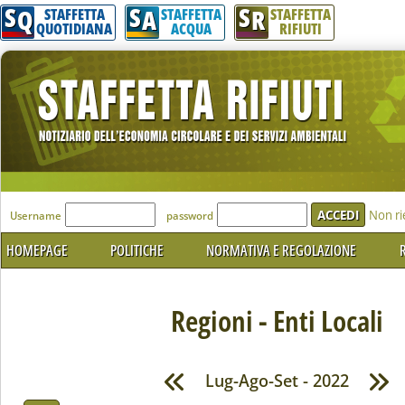
S
S
S
Q
A
R
STAFFETTA
STAFFETTA
STAFFETTA
QUOTIDIANA
ACQUA
RIFIUTI
'Modulo Login per accedere'
Non ri
Username
password
HOMEPAGE
POLITICHE
NORMATIVA E REGOLAZIONE
R
Regioni - Enti Locali
Lug-Ago-Set - 2022