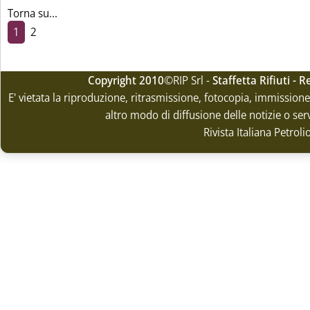
Torna su...
1
2
Copyright 2010
©RIP Srl -
Staffetta Rifiuti -
E' vietata la riproduzione, ritrasmissione, fotocopia, immissione 
altro modo di diffusione delle notizie o ser
Rivista Italiana Petrol