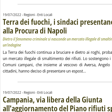
19/07/2022
- Regioni - Enti Locali
Terra dei fuochi, i sindaci presenta
alla Procura di Napoli
. Sottotitolo: Dietro il fenomeno crim
. Pubblicata martedì 19 luglio 2022 al
Dietro il fenomeno criminale si nasconde un mercato illegale di smaltim
un'indagine
La Terra dei fuochi continua a bruciare e dietro ai roghi, pro
un mercato illegale di smaltimento dei rifiuti. Lo sostengono 
Comuni campani, che insieme al vescovo di Aversa, Angelo Sp
Leggi tutta la 
cittadini, hanno deciso di presentare un espost...
19/07/2022
- Regioni - Enti Locali
Campania, via libera della Giunta
all'aggiornamento del Piano rifiuti s