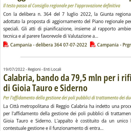
Il testo passa al Consiglio regionale per l'approvazione definitiva
Con la delibera n. 364 del 7 luglio 2022, la Giunta region
adottato la proposta di aggiornamento del Piano regionale per 
speciali. Gli atti di pianificazione, insieme al rapporto ambie
Leggi tutta la n
tecnica e al parere favorevole di Valutazione a...
Lista allegati PDF alla notizia
Campania - delibera 364 07-07-2022
Campania - Prgr
19/07/2022
- Regioni - Enti Locali
Calabria, bando da 79,5 mln per i rif
di Gioia Tauro e Siderno
. Sottotitolo: Per l'affidamento
. Pubblicata martedì 19 luglio 
Per l'affidamento della gestione dei poli pubblici di trattamento dei d
La Città metropolitana di Reggio Calabria ha indetto una pro
per l'affidamento della gestione dei poli pubblici di trattament
Gioia Tauro e Siderno. L'appalto è costituito da un unico l
Leggi tutta l
contestuale gestione e il funzionamento di entra...