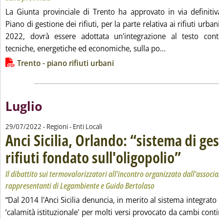
La Giunta provinciale di Trento ha approvato in via definiti
Piano di gestione dei rifiuti, per la parte relativa ai rifiuti urba
2022, dovrà essere adottata un'integrazione al testo cont
Leggi tutta la n
tecniche, energetiche ed economiche, sulla po...
Lista allegati PDF alla notizia
Trento - piano rifiuti urbani
Luglio
29/07/2022
- Regioni - Enti Locali
Anci Sicilia, Orlando: “sistema di ge
rifiuti fondato sull'oligopolio”
. Sottotitolo: Il
. Pubblicata ven
Il dibattito sui termovalorizzatori all'incontro organizzato dall'associa
rappresentanti di Legambiente e Guido Bertolaso
“Dal 2014 l'Anci Sicilia denuncia, in merito al sistema integrato d
‘calamità istituzionale' per molti versi provocato da cambi conti