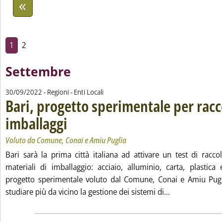
1
2
Settembre
30/09/2022
- Regioni - Enti Locali
Bari, progetto sperimentale per racco
imballaggi
. Sottotitolo: Voluto da Comune, Conai e Amiu Puglia
. Pubblicata venerdì 30 settembre 2022 alle 17.57.
Voluto da Comune, Conai e Amiu Puglia
Bari sarà la prima città italiana ad attivare un test di racco
materiali di imballaggio: acciaio, alluminio, carta, plastica 
progetto sperimentale voluto dal Comune, Conai e Amiu Pugl
Leggi tutta la 
studiare più da vicino la gestione dei sistemi di...