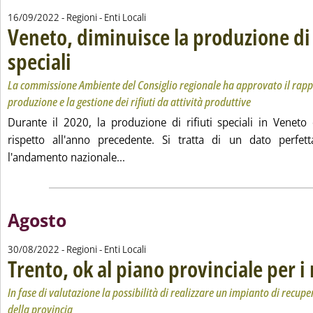
16/09/2022
- Regioni - Enti Locali
Veneto, diminuisce la produzione di 
speciali
. Sottotitolo: La commissione Ambiente del Consiglio regionale ha approvat
. Pubblicata venerdì 16 settembre 2022 alle 18.29.
La commissione Ambiente del Consiglio regionale ha approvato il rapp
produzione e la gestione dei rifiuti da attività produttive
Durante il 2020, la produzione di rifiuti speciali in Venet
rispetto all'anno precedente. Si tratta di un dato perfet
Leggi tutta la notizia: 'Veneto, diminui
l'andamento nazionale...
Agosto
30/08/2022
- Regioni - Enti Locali
Trento, ok al piano provinciale per i 
In fase di valutazione la possibilità di realizzare un impianto di recupe
della provincia