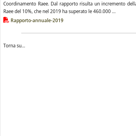
Coordinamento Raee. Dal rapporto risulta un incremento della
Leggi tut
Raee del 10%, che nel 2019 ha superato le 460.000 ...
Lista allegati PDF alla notizia
Rapporto-annuale-2019
Torna su...