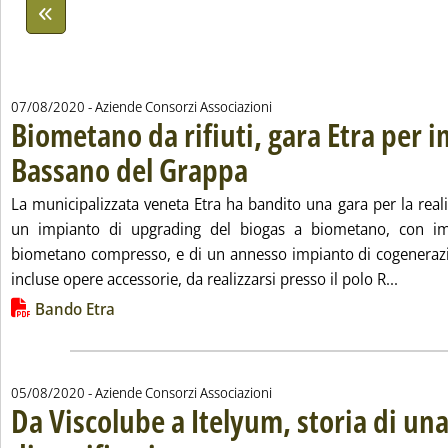
07/08/2020
- Aziende Consorzi Associazioni
Biometano da rifiuti, gara Etra per 
Bassano del Grappa
. Pubblicata venerdì 07 agosto 2020 alle 1
La municipalizzata veneta Etra ha bandito una gara per la real
un impianto di upgrading del biogas a biometano, con im
biometano compresso, e di un annesso impianto di cogenerazi
Leggi t
incluse opere accessorie, da realizzarsi presso il polo R...
Lista allegati PDF alla notizia
Bando Etra
05/08/2020
- Aziende Consorzi Associazioni
Da Viscolube a Itelyum, storia di un
. Sottotitolo: Il rapporto di sostenibilità 2019. Gli o
. Pubblicata mercoledì 05 agosto 2020 alle 18.3.