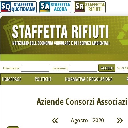
S
S
S
Q
A
R
STAFFETTA
STAFFETTA
STAFFETTA
QUOTIDIANA
ACQUA
RIFIUTI
'Modulo Login per accedere'
Non ri
Username
password
HOMEPAGE
POLITICHE
NORMATIVA E REGOLAZIONE
R
Aziende Consorzi Associazi
Agosto - 2020