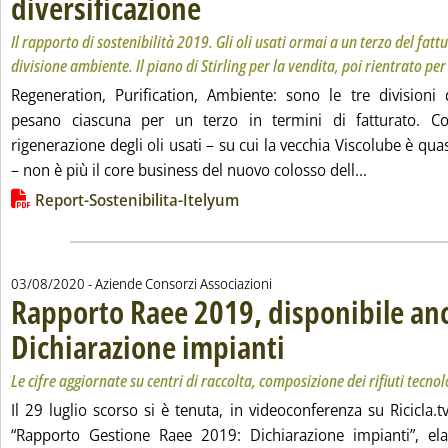
diversificazione
Il rapporto di sostenibilità 2019. Gli oli usati ormai a un terzo del fattu
divisione ambiente. Il piano di Stirling per la vendita, poi rientrato per
Regeneration, Purification, Ambiente: sono le tre divisioni
pesano ciascuna per un terzo in termini di fatturato. Con
rigenerazione degli oli usati – su cui la vecchia Viscolube è qua
Leggi tutta 
– non è più il core business del nuovo colosso dell...
Lista allegati PDF alla notizia
Report-Sostenibilita-Itelyum
03/08/2020
- Aziende Consorzi Associazioni
Rapporto Raee 2019, disponibile anc
Dichiarazione impianti
. Sottotitolo: Le cifre aggiornate s
. Pubblicata lunedì 03 agosto 2020
Le cifre aggiornate su centri di raccolta, composizione dei rifiuti tecnol
Il 29 luglio scorso si è tenuta, in videoconferenza su Ricicla.t
“Rapporto Gestione Raee 2019: Dichiarazione impianti”, el