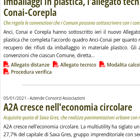
Imballaggi in plastica, l'allegato tec
Conai-Corepla
. Sottotitolo: Che regola le convenzioni che i Comuni poss
. Pubblicata martedì 05 gennaio 2021 alle 16.48.
Che regola le convenzioni che i Comuni possono sottoscrivere con i conso
Anci, Conai e Corepla hanno sottoscritto ieri il nuovo Allegat
plastica che completa l'accordo quadro Anci-Conai per quanto ri
recupero dei rifiuti da imballaggio in materiale plastico. Gli a
Leggi tutta la notizi
convenzioni che ciascun Comune, diretta...
Lista allegati PDF alla notizia
Allegato distanze
Allegato tecnico
Modalita calco
Procedura verifica
05/01/2021
- Aziende Consorzi Associazioni
A2A cresce nell'economia circolare
. Sot
. Pub
Acquisita quota di Saxa Gres, che realizza pavimentazioni urbane con ri
A2A cresce nell'economia circolare. La multiutility ha siglato un
27,7% del capitale di Saxa Gres, gruppo imprenditoriale con se