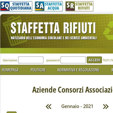
S
S
S
Q
A
R
STAFFETTA
STAFFETTA
STAFFETTA
QUOTIDIANA
ACQUA
RIFIUTI
'Modulo Login per accedere'
Non ri
Username
password
HOMEPAGE
POLITICHE
NORMATIVA E REGOLAZIONE
R
Aziende Consorzi Associazi
Gennaio - 2021