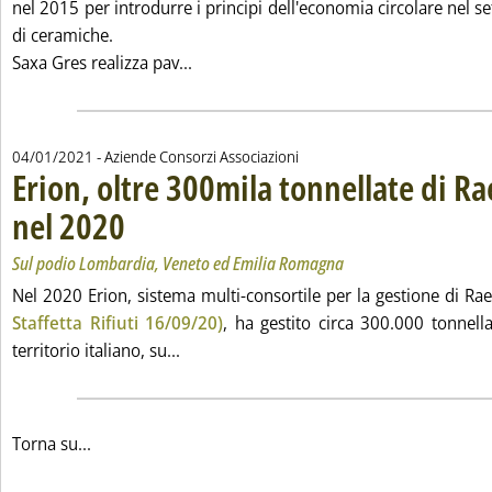
nel 2015 per introdurre i principi dell'economia circolare nel s
di ceramiche.
Leggi tutta la notizia: 'A2A cresce nel
Saxa Gres realizza pav...
04/01/2021
- Aziende Consorzi Associazioni
Erion, oltre 300mila tonnellate di Ra
nel 2020
. Sottotitolo: Sul podio Lombardia, Veneto ed Emilia Romagna
. Pubblicata lunedì 04 gennaio 2021 alle 16.21.
Sul podio Lombardia, Veneto ed Emilia Romagna
Nel 2020 Erion, sistema multi-consortile per la gestione di Rae
Staffetta Rifiuti 16/09/20)
, ha gestito circa 300.000 tonnellat
Leggi tutta la notizia: 'Erion, oltre 300
territorio italiano, su...
Torna su...