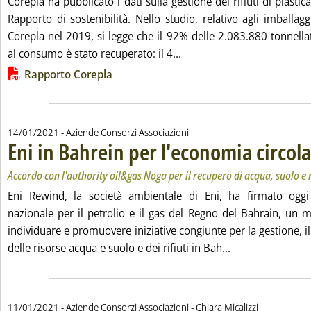
Corepla ha pubblicato i dati sulla gestione dei rifiuti di plastic
Rapporto di sostenibilità. Nello studio, relativo agli imballaggi
Corepla nel 2019, si legge che il 92% delle 2.083.880 tonnella
Leggi tutta la notizia: 'Pla
al consumo è stato recuperato: il 4...
Lista allegati PDF alla notizia
Rapporto Corepla
14/01/2021
- Aziende Consorzi Associazioni
Eni in Bahrein per l'economia circol
Accordo con l'authority oil&gas Noga per il recupero di acqua, suolo e r
Eni Rewind, la società ambientale di Eni, ha firmato oggi
nazionale per il petrolio e il gas del Regno del Bahrain, u
individuare e promuovere iniziative congiunte per la gestione, il 
Leggi tutta la no
delle risorse acqua e suolo e dei rifiuti in Bah...
di:
11/01/2021
- Aziende Consorzi Associazioni -
Chiara Micalizzi