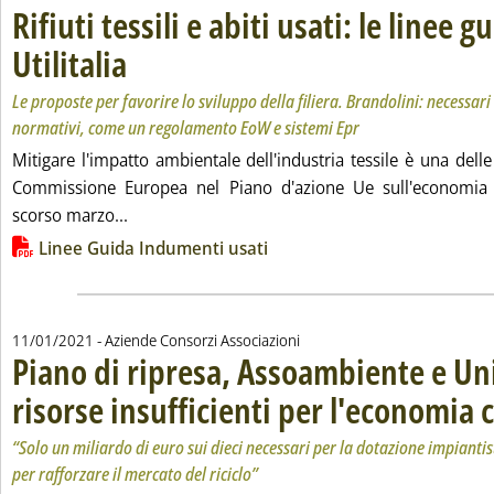
Rifiuti tessili e abiti usati: le linee g
Utilitalia
. Sottotitolo: Le proposte per favorire lo sviluppo della filiera. Bran
. Pubblicata lunedì 11 gennaio 2021 alle 16.12.
Le proposte per favorire lo sviluppo della filiera. Brandolini: necessari
normativi, come un regolamento EoW e sistemi Epr
Mitigare l'impatto ambientale dell'industria tessile è una delle 
Commissione Europea nel Piano d'azione Ue sull'economia c
Leggi tutta la notizia: 'Rifiuti tessili e abiti usat
scorso marzo...
Lista allegati PDF alla notizia
Linee Guida Indumenti usati
11/01/2021
- Aziende Consorzi Associazioni
Piano di ripresa, Assoambiente e Uni
risorse insufficienti per l'economia c
“Solo un miliardo di euro sui dieci necessari per la dotazione impiant
per rafforzare il mercato del riciclo”