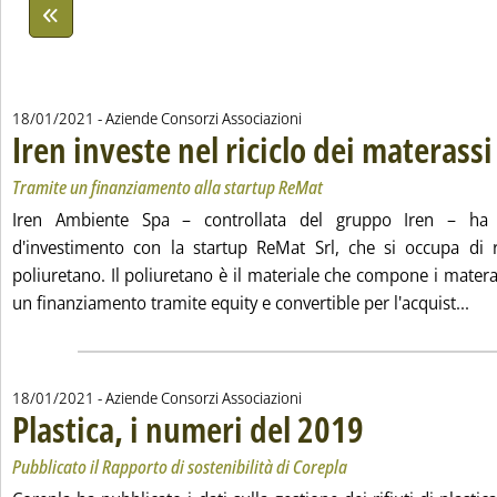
18/01/2021
- Aziende Consorzi Associazioni
Iren investe nel riciclo dei materassi
.
.
Tramite un finanziamento alla startup ReMat
Iren Ambiente Spa – controllata del gruppo Iren – ha s
d'investimento con la startup ReMat Srl, che si occupa di r
poliuretano. Il poliuretano è il materiale che compone i mater
Leg
un finanziamento tramite equity e convertible per l'acquist...
18/01/2021
- Aziende Consorzi Associazioni
Plastica, i numeri del 2019
. Sottotitolo: Pubblicato i
. Pubblicata lunedì 18 ge
Pubblicato il Rapporto di sostenibilità di Corepla