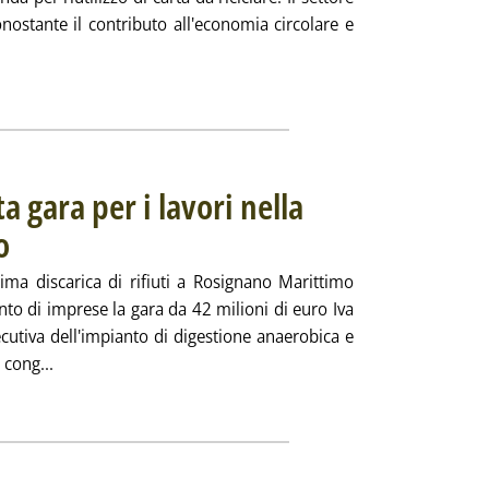
onostante il contributo all'economia circolare e
tta la notizia: 'Carta, i successi nel riciclo e la sfida del biomet
ia
 gara per i lavori nella
o
. Pubblicata venerdì 17 settembre 2021 alle 12.12.
nima discarica di rifiuti a Rosignano Marittimo
to di imprese la gara da 42 milioni di euro Iva
ecutiva dell'impianto di digestione anaerobica e
Leggi tutta la notizia: 'Biometano, aggiudicata gara per i 
cong...
ia