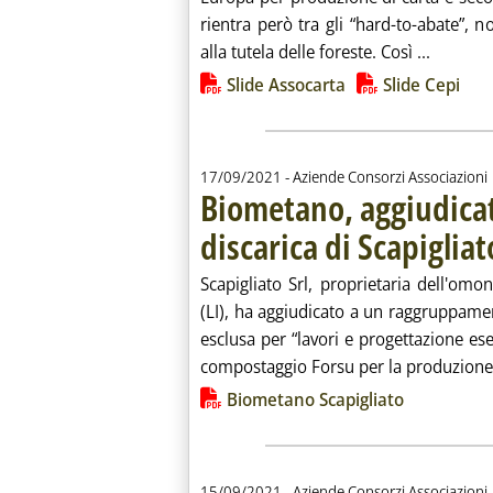
rientra però tra gli “hard-to-abate”, n
Leggi tu
alla tutela delle foreste. Così ...
Lista allegati PDF alla notiz
Slide Assocarta
Slide Cepi
17/09/2021
- Aziende Consorzi Associazioni
Biometano, aggiudicata
discarica di Scapigliat
Scapigliato Srl, proprietaria dell'omo
(LI), ha aggiudicato a un raggruppamen
esclusa per “lavori e progettazione es
compostaggio Forsu per la produzione 
Lista allegati PDF alla notiz
Biometano Scapigliato
15/09/2021
- Aziende Consorzi Associazioni