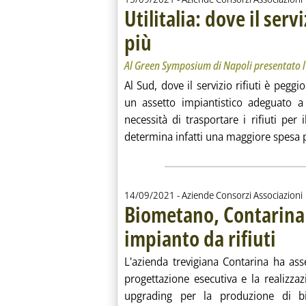
Utilitalia: dove il serv
più
. Sottotitolo: Al Green Symposium di Napoli pres
. Pubblicata mercoledì 15 settembre 2021 alle 
Al Green Symposium di Napoli presentato l'
Al Sud, dove il servizio rifiuti è peggi
un assetto impiantistico adeguato a
necessità di trasportare i rifiuti per 
determina infatti una maggiore spesa p
14/09/2021
- Aziende Consorzi Associazioni
Biometano, Contarina 
impianto da rifiuti
. Pubblic
L'azienda trevigiana Contarina ha as
progettazione esecutiva e la realizz
upgrading per la produzione di b