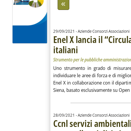
29/09/2021
- Aziende Consorzi Associazioni
Enel X lancia il “Circu
italiani
. Sottotitolo: Strumento per le pubbli
. Pubblicata mercoledì 29 settembre 2
Strumento per le pubbliche amministrazio
Uno strumento in grado di misurare i
individuare le aree di forza e di miglio
Enel X in collaborazione con il diparti
Siena, basato esclusivamente su Open 
28/09/2021
- Aziende Consorzi Associazioni
Ccnl servizi ambiental