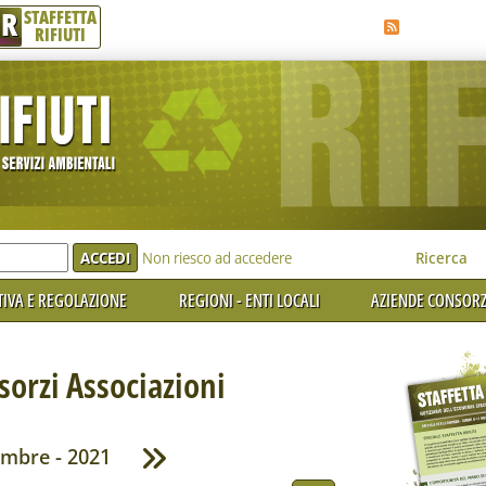
R
STAFFETTA
RIFIUTI
e'
Non riesco ad accedere
Ricerca
IVA E REGOLAZIONE
REGIONI - ENTI LOCALI
AZIENDE CONSORZ
orzi Associazioni
embre - 2021