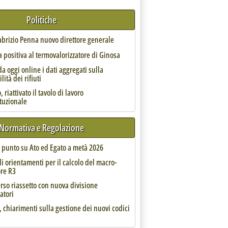
Politiche
Fabrizio Penna nuovo direttore generale
 positiva al termovalorizzatore di Ginosa
da oggi online i dati aggregati sulla
lità dei rifiuti
 riattivato il tavolo di lavoro
ituzionale
e imprese non vogliono smantellare i diritti ma promuovere cresci
Normativa e Regolazione
l punto su Ato ed Egato a metà 2026
 l'Istituto di Ricerca sulle Acque del Cnr lanciano Bioref
tembre 2021 alle 12.58.
li orientamenti per il calcolo del macro-
ore R3
rso riassetto con nuova divisione
atori
, chiarimenti sulla gestione dei nuovi codici