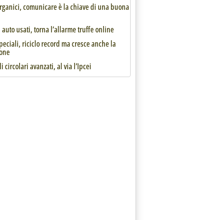
all'Ente Regionale
organici, comunicare è la chiave di una buona
auto usati, torna l’allarme truffe online
speciali, riciclo record ma cresce anche la
one
i circolari avanzati, al via l’Ipcei
 RomaNatura insieme per la raccolta e il recupero'
ri Braga (PD), Fregolent (IV), Gallone (FI)