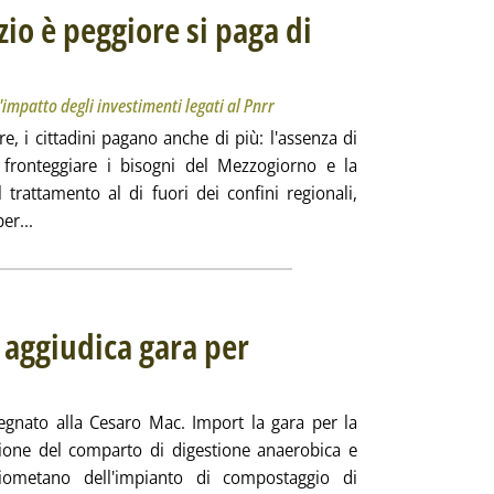
izio è peggiore si paga di
entato l'impatto degli investimenti legati al Pnrr
12.14.
impatto degli investimenti legati al Pnrr
ore, i cittadini pagano anche di più: l'assenza di
 fronteggiare i bisogni del Mezzogiorno e la
il trattamento al di fuori dei confini regionali,
Leggi tutta la notizia: 'Utilitalia: dove il servizio è peggiore 
er...
aggiudica gara per
ata martedì 14 settembre 2021 alle 11.23.
segnato alla Cesaro Mac. Import la gara per la
azione del comparto di digestione anaerobica e
iometano dell'impianto di compostaggio di