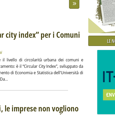
lar city index” per i Comuni
LE 
che amministrazioni
021 alle 14.13.
ni
l livello di circolarità urbana dei comuni e
ramento: è il “Circular City Index”, sviluppato da
mento di Economia e Statistica dell'Università di
Leggi tutta la notizia: 'Enel X lancia il “Circular city index”
Da...
i, le imprese non vogliono