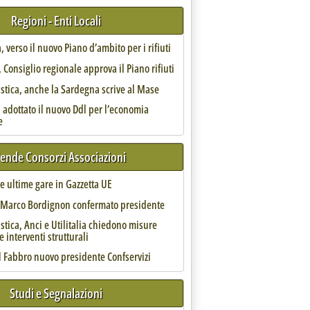
ganici '
Regioni - Enti Locali
, verso il nuovo Piano d’ambito per i rifiuti
Consiglio regionale approva il Piano rifiuti
astica, anche la Sardegna scrive al Mase
 adottato il nuovo Ddl per l’economia
e
iende Consorzi Associazioni
 le ultime gare in Gazzetta UE
do per impianto ad Arezzo'
, Marco Bordignon confermato presidente
astica, Anci e Utilitalia chiedono misure
e interventi strutturali
l Fabbro nuovo presidente Confservizi
Studi e Segnalazioni