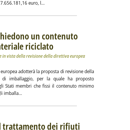
Leggi tutta la notizia: 'Biometano, Contar
17.656.181,16 euro, l...
i chiedono un contenuto
eriale riciclato
. Sottotitolo: Entro il 2030. La proposta di PlasticsEurope
. Pubblicata martedì 14 settembre 2021 alle 11.21.
 in vista della revisione della direttiva europea
europea adotterà la proposta di revisione della
uti di imballaggio, per la quale ha proposto
gli Stati membri che fissi il contenuto minimo
Leggi tutta la notizia: 'Plastica, i produttori chied
i imballa...
 trattamento dei rifiuti