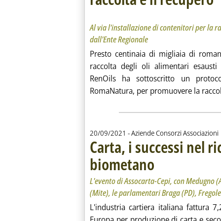
Al 
Al via l'installazione di contenitori per la r
dall'Ente Regionale
Presto centinaia di migliaia di roman
raccolta degli oli alimentari esausti
RenOils ha sottoscritto un protoco
RomaNatura, per promuovere la raccolta 
20/09/2021
- Aziende Consorzi Associazioni
Carta, i successi nel ric
biometano
. Sottotitolo: L'evento di A
. Pubblicata lunedì 20 sette
L'evento di Assocarta-Cepi, con Medugno (
(Mite), le parlamentari Braga (PD), Fregolen
L'industria cartiera italiana fattura 7,
Europa per produzione di carta e seconda