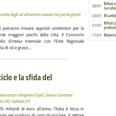
via l'installazione di contenitori per la raccolta degli oli alimentari esausti nei parchi gestiti d
Rifiuti 
28/07
raccolta
accolta degli oli alimentari esausti nei parchi gestiti
Ricambi 
23/07
Rifiuti 
21/07
produzi
i potranno trovare appositi contenitori per la
 nei maggiori parchi della città. Il Consorzio
Material
17/07
llo d'intesa triennale con l'Ente Regionale
Leggi tutta la notizia: 'Oli esausti, RenOils e
di oli e grassi...
iclo e la sfida del
ssocarta-Cepi, con Medugno (Assocarta) e Ringman (Cepi), Gava e Carettoni (Mite), le parlamenta
mbre 2021 alle 9.41.
Assocarta) e Ringman (Cepi), Gava e Carettoni
t (IV), Gallone (FI)
26 miliardi di euro all'anno, l'Italia è terza in
 per riutilizzo di carta da riciclare. Il settore