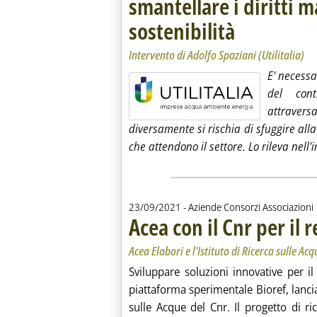
smantellare i diritti 
sostenibilità
. Sottotitolo: Intervento d
. Pubblicata martedì 28 
Intervento di Adolfo Spaziani (Utilitalia)
E' necessa
del con
attraver
diversamente si rischia di sfuggire alla
che attendono il settore. Lo rileva nell'
23/09/2021
- Aziende Consorzi Associazioni
Acea con il Cnr per il 
Acea Elabori e l'Istituto di Ricerca sulle Ac
Sviluppare soluzioni innovative per il 
piattaforma sperimentale Bioref, lanciat
sulle Acque del Cnr. Il progetto di r