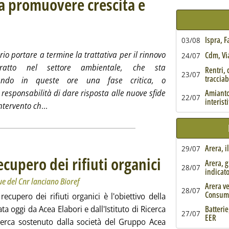
ma promuovere crescita e
i Adolfo Spaziani (Utilitalia)
settembre 2021 alle 11.59.
Ispra, 
03/08
rio portare a termine la trattativa per il rinnovo
Cdm, Via
24/07
tratto nel settore ambientale, che sta
Rentri, 
23/07
tracciabi
sando in queste ore una fase critica, o
 responsabilità di dare risposta alle nuove sfide
Amianto,
22/07
interist
Leggi tutta la notizia: 'Ccnl servizi ambientali, l
intervento ch
...
Arera, i
29/07
recupero dei rifiuti organici
. Sottotitolo: Acea Elabori e
. Pubblicata giovedì 23 set
Arera, g
28/07
indicat
que del Cnr lanciano Bioref
Arera ve
28/07
Consum
recupero dei rifiuti organici è l'obiettivo della
a oggi da Acea Elabori e dall'Istituto di Ricerca
Batterie
27/07
EER
icerca sostenuto dalla società del Gruppo Acea