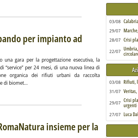
ggi tutta la notizia: 'Acea con il Cnr per il recupero dei rifiuti or
Calabria
03/08
Marche, 
29/07
 bando per impianto ad
Crisi pl
28/07
21 alle 9.44.
Umbria,
22/07
circolar
o una gara per la progettazione esecutiva, la
 di “service” per 24 mesi, di una nuova linea di
Az
one organica dei rifiuti urbani da raccolta
Rifiuti,
Leggi tutta la notizia: 'Biometano da rifiuti, ban
03/08
e di biomet...
ia
Veritas
31/07
Crisi pl
29/07
urgenti 
Luca Da
27/07
e RomaNatura insieme per la
ottotitolo:
ubblicata lunedì 20 settembre 2021 alle 15.13.