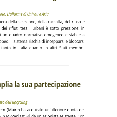
schio l'intero comparto, in Italia e non solo. L'allarme di Unirau e Ariu
ì 29 aprile 2024 alle 13.16.
solo. L'allarme di Unirau e Ariu
iliera della selezione, della raccolta, del riuso e
o dei rifiuti tessili urbani è sotto pressione: in
i un quadro normativo omogeneo e stabile a
ropeo, il sistema rischia di incepparsi e bloccarsi
, tanto in Italia quanto in altri Stati membri.
eggi tutta la notizia: 'Rifiuti tessili urbani, servono norme urge
plia la sua partecipazione
ida la propria posizione nel segmento dell'upcycling
aprile 2024 alle 12.16.
to dell'upcycling
em (Maire) ha acquisito un'ulteriore quota del
 in MyReplast Srl da un azionista esistente. Con