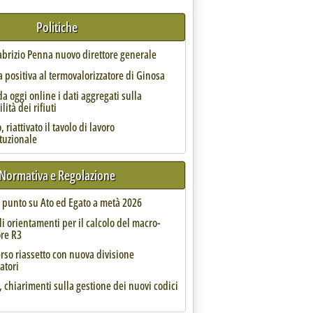
Politiche
Fabrizio Penna nuovo direttore generale
 positiva al termovalorizzatore di Ginosa
da oggi online i dati aggregati sulla
te '
lità dei rifiuti
 riattivato il tavolo di lavoro
ituzionale
Normativa e Regolazione
onsorzio dedicato ai rifiuti dei prodotti del tabacco
 18.50.
l punto su Ato ed Egato a metà 2026
li orientamenti per il calcolo del macro-
ore R3
rso riassetto con nuova divisione
atori
n Care, Michele Samoggia a capo del Cda'
, chiarimenti sulla gestione dei nuovi codici