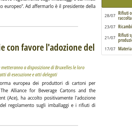
o europeo”. Ad affermarlo è il presidente della
Rifiuti 
eggi tutta la notizia: 'Imballaggi, la filiera cartaria è pronta a
28/07
raccolta
Ricambi 
23/07
Rifiuti 
21/07
produzi
ie con favore l'adozione del
Material
17/07
 produttori europei di cartoni per bevande metteranno a disposizione di Bruxelles le loro compete
edì 29 aprile 2024 alle 16.19.
 metteranno a disposizione di Bruxelles le loro
tti di esecuzione e atti delegati
forma europea dei produttori di cartoni per
 The Alliance for Beverage Cartons and the
nt (Ace), ha accolto positivamente l'adozione
 del regolamento sugli imballaggi e i rifiuti di
'Imballaggi, Ace accoglie con favore l'adozione del regolamento 