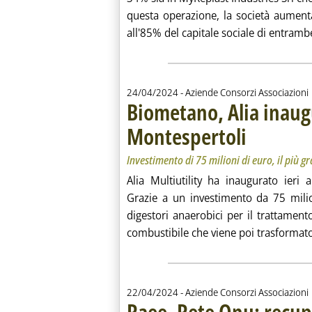
questa operazione, la società aument
all'85% del capitale sociale di entrambe 
24/04/2024
- Aziende Consorzi Associazioni
Biometano, Alia inaug
Montespertoli
. Sottotitolo: Invest
. Pubblicata mercol
Investimento di 75 milioni di euro, il più g
Alia Multiutility ha inaugurato ieri
Grazie a un investimento da 75 milion
digestori anaerobici per il trattamento
combustibile che viene poi trasformato 
22/04/2024
- Aziende Consorzi Associazioni
Raee, Rete Onu: recup