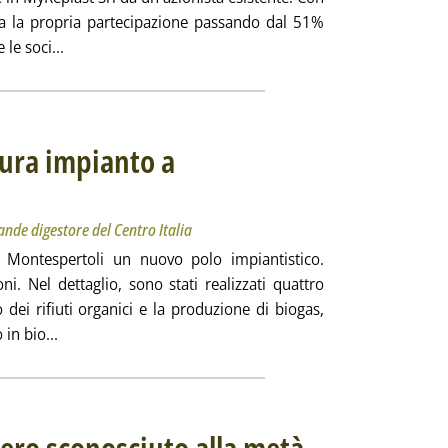
a la propria partecipazione passando dal 51%
Leggi tutta la notizia: 'Plastica, Nextchem amplia la 
le soci...
ura impianto a
imento di 75 milioni di euro, il più grande digestore del Centro Italia
edì 24 aprile 2024 alle 10.20.
rande digestore del Centro Italia
 a Montespertoli un nuovo polo impiantistico.
i. Nel dettaglio, sono stati realizzati quattro
 dei rifiuti organici e la produzione di biogas,
Leggi tutta la notizia: 'Biometano, Alia inaugura impi
in bio...
ero sconosciuto alla metà