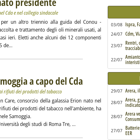
mato presidente
el Cda e nel collegio sindacale
 per un altro triennio alla guida del Conou -
Ispra, 
03/08
ccolta e trattamento degli oli minerali usati, al
Cdm, Via
24/07
asi ieri. Eletti anche alcuni dei 12 componenti
Rentri, 
Leggi tutta la notizia: 'Conou, Piunti confermato presiden
5 de...
23/07
tracciabi
Amianto,
22/07
interist
amoggia a capo del Cda
. Sottotitolo: Cambio ai vertici per il c
. Pubblicata lunedì 29 aprile 2024 alle
Arera, i
29/07
i rifiuti dei prodotti del tabacco
Arera, g
on Care, consorzio della galassia Erion nato nel
28/07
indicat
fiuti dei prodotti del tabacco nell'ambiente, ha
Arera ve
hele Samoggia.
28/07
Consum
Leggi tutta la notizia: 'Erio
niversità degli studi di Roma Tre, ...
Batterie
27/07
EER