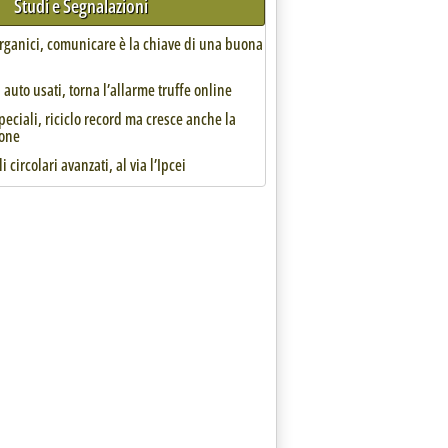
Studi e Segnalazioni
organici, comunicare è la chiave di una buona
 contribuire alla fase attuativa del regolamento'
auto usati, torna l’allarme truffe online
speciali, riciclo record ma cresce anche la
one
i circolari avanzati, al via l’Ipcei
nze per contribuire alla stesura di atti di esecuzione e atti delegati
Ue'