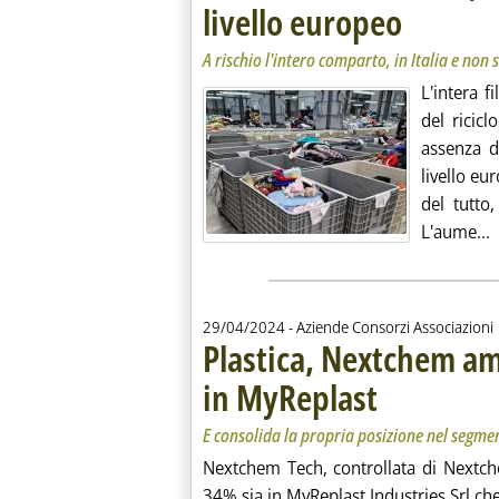
livello europeo
. Sottotitolo: A ri
. Pubblicata luned
A rischio l'intero comparto, in Italia e non 
L'intera f
del ricicl
assenza d
livello eu
del tutto
L
L'aume...
29/04/2024
- Aziende Consorzi Associazioni
Plastica, Nextchem am
in MyReplast
. Sottotitolo: E consol
. Pubblicata lunedì 29 
E consolida la propria posizione nel segmen
Nextchem Tech, controllata di Nextch
34% sia in MyReplast Industries Srl che