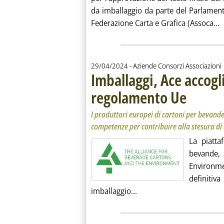
da imballaggio da parte del Parlament
L
Federazione Carta e Grafica (Assoca...
29/04/2024
- Aziende Consorzi Associazioni
Imballaggi, Ace accogl
regolamento Ue
. Sottotitolo: I
. Pubblicata lun
I produttori europei di cartoni per bevande
competenze per contribuire alla stesura di a
La piatta
bevande,
Environme
definitiva
Leggi tutta la notizia: 
imballaggio...