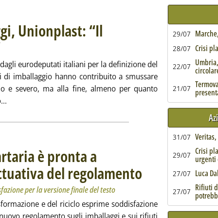
i, Unionplast: “Il
Marche, 
29/07
”
. Pubblicata lunedì 29 aprile 2024 alle 18.33.
Crisi pl
28/07
Umbria,
dagli eurodeputati italiani per la definizione del
22/07
circolar
uti di imballaggio hanno contribuito a smussare
Termoval
ido e severo, ma alla fine, almeno per quanto
21/07
present
Leggi tutta la notizia: 'Regolamento imballaggi, Unionplast: “
...
Az
Veritas
31/07
artaria è pronta a
Crisi pl
29/07
urgenti 
attuativa del regolamento
. Sottotitolo: Federazione Carta 
. Pubblicata lunedì 29 aprile 202
Luca Da
27/07
Rifiuti 
azione per la versione finale del testo
27/07
potrebb
trasformazione e del riciclo esprime soddisfazione
 nuovo regolamento sugli imballaggi e sui rifiuti