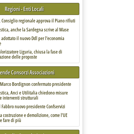
Regioni - Enti Locali
Consiglio regionale approva il Piano rifiuti
astica, anche la Sardegna scrive al Mase
 adottato il nuovo Ddl per l’economia
e
orizzatore Liguria, chiusa la fase di
azione delle proposte
Il fallimento è concreto”'
iende Consorzi Associazioni
, Marco Bordignon confermato presidente
astica, Anci e Utilitalia chiedono misure
e interventi strutturali
e Grafica esprime soddisfazione per la versione finale del testo
4 alle 18.13.
l Fabbro nuovo presidente Confservizi
da costruzione e demolizione, come l’UE
e fare di più