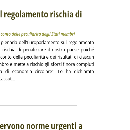
Il regolamento rischia di
titolo: Secondo il consorzio continua a non tenere conto delle peculiarità degli Stati membri
icata lunedì 29 aprile 2024 alle 16.9.
conto delle peculiarità degli Stati membri
in plenaria dell'Europarlamento sul regolamento
i rischia di penalizzare il nostro paese poiché
conto delle peculiarità e dei risultati di ciascun
ro e mette a rischio gli sforzi finora compiuti
a di economia circolare”. Lo ha dichiarato
Leggi tutta la notizia: 'Imballaggi, Corepla: “Il regolamen
assut...
, servono norme urgenti a