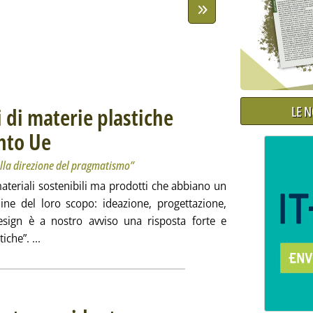
LE 
ri di materie plastiche
nto Ue
. Sottotitolo: Assorimap: “Le misure introdotte vanno nella direzione del pragm
. Pubblicata martedì 30 aprile 2024 alle 15.12.
lla direzione del pragmatismo”
materiali sostenibili ma prodotti che abbiano un
ine del loro scopo: ideazione, progettazione,
odesign è a nostro avviso una risposta forte e
Leggi tutta la notizia: 'Imballaggi, i riciclatori di mat
iche”. ...
. Sottotitolo: Bortolotto vice presidente. Nuove nomine n
. Pubblicata martedì 30 aprile 2024 alle 12.36.