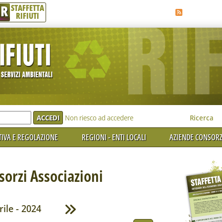
R
STAFFETTA
RIFIUTI
e'
Non riesco ad accedere
Ricerca
IVA E REGOLAZIONE
REGIONI - ENTI LOCALI
AZIENDE CONSORZ
orzi Associazioni
rile - 2024