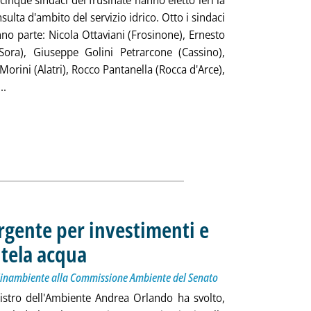
inque sindaci del frusinate hanno eletto ieri la
ulta d'ambito del servizio idrico. Otto i sindaci
no parte: Nicola Ottaviani (Frosinone), Ernesto
(Sora), Giuseppe Golini Petrarcone (Cassino),
orini (Alatri), Rocco Pantanella (Rocca d'Arce),
Leggi tutta la notizia: 'Ato 5 Frosinone, eletta Consulta d'ambi
..
rgente per investimenti e
utela acqua
. Sottotitolo: Comunicate le linee programmatiche del Minambient
. Pubblicata mercoledì 26 giugno 2013 alle 9.40.
Minambiente alla Commissione Ambiente del Senato
inistro dell'Ambiente Andrea Orlando ha svolto,