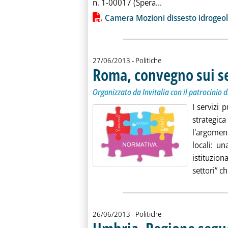
Leggi tutta la not
n. 1-00017 (Spera...
Lista allegati PDF alla notiz
Camera Mozioni dissesto idrogeol
27/06/2013
- Politiche
Roma, convegno sui ser
Organizzato da Invitalia con il patrocinio 
I servizi 
strategica
l'argomen
locali: u
istituzio
settori” che
26/06/2013
- Politiche