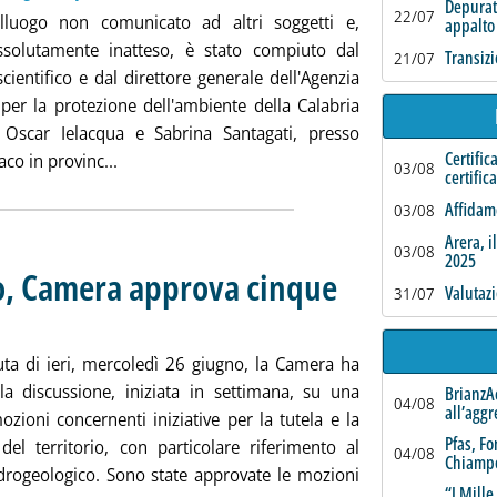
Depurat
22/07
lluogo non comunicato ad altri soggetti e,
appalto
ssolutamente inatteso, è stato compiuto dal
Transizi
21/07
scientifico e dal direttore generale dell'Agenzia
 per la protezione dell'ambiente della Calabria
, Oscar Ielacqua e Sabrina Santagati, presso
Certific
Leggi tutta la notizia: 'Calabria, sopralluogo a s
aco in provinc...
03/08
certific
Affidame
03/08
Arera, i
03/08
2025
o, Camera approva cinque
Valutaz
31/07
alle 17.36.
uta di ieri, mercoledì 26 giugno, la Camera ha
la discussione, iniziata in settimana, su una
BrianzAc
04/08
all’agg
ozioni concernenti iniziative per la tutela e la
Pfas, F
 del territorio, con particolare riferimento al
04/08
Chiampo
idrogeologico. Sono state approvate le mozioni
“I Mille