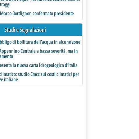
traggi
, Marco Bordignon confermato presidente
Studi e Segnalazioni
bbligo di bollitura dell’acqua in alcune zone
patrocinio di presidenza del Consiglio e Mse
5.
Appennino Centrale a bassa severità, ma in
ramento
esenta la nuova carta idrogeologica d’Italia
limatico: studio Cmcc sui costi climatici per
ze italiane
 locali'