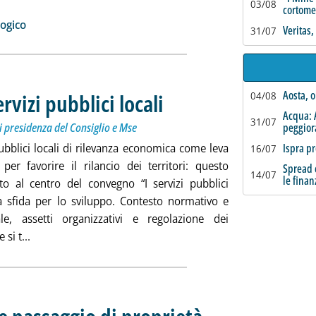
izia: 'Dissesto idrogeologico, Camera approva cinque mozioni'
03/08
cortome
ia
ogico
Veritas
31/07
Aosta, o
vizi pubblici locali
04/08
. Sottotitolo: Organizzato da Invitalia con il 
. Pubblicata giovedì 27 giugno 2013 alle 10.3
Acqua: 
31/07
di presidenza del Consiglio e Mse
peggio
pubblici locali di rilevanza economica come leva
Ispra pr
16/07
 per favorire il rilancio dei territori: questo
Spread c
14/07
le finan
to al centro del convegno “I servizi pubblici
na sfida per lo sviluppo. Contesto normativo e
nale, assetti organizzativi e regolazione dei
Leggi tutta la notizia: 'Roma, convegno sui servizi pubblici
 si t...