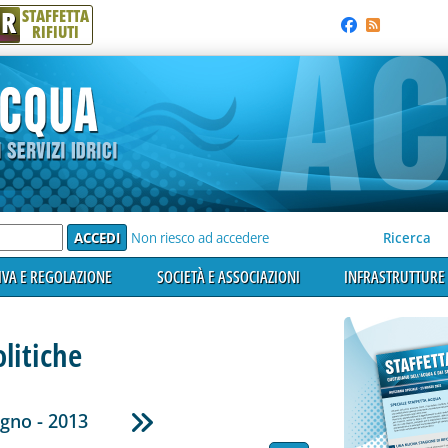
R
STAFFETTA
RIFIUTI
e'
Non riesco ad accedere
Ricerca
VA E REGOLAZIONE
SOCIETÀ E ASSOCIAZIONI
INFRASTRUTTURE 
litiche
gno - 2013