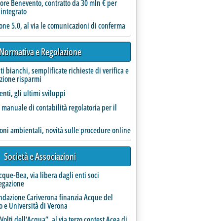
ore Benevento, contratto da 30 mln € per
 integrato
one 5.0, al via le comunicazioni di conferma
Normativa e Regolazione
ati bianchi, semplificate richieste di verifica e
orpresa all'Alaco'
azione risparmi
nti, gli ultimi sviluppi
l manuale di contabilità regolatoria per il
ioni ambientali, novità sulle procedure online
Società e Associazioni
que-Bea, via libera dagli enti soci
regazione
ondazione Cariverona finanzia Acque del
 e Università di Verona
 Volti dell’Acqua”, al via terzo contest Acea di