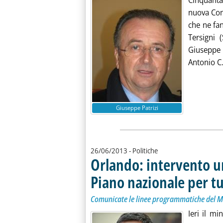
Cinquantac
nuova Cons
che ne fan
Tersigni 
Giuseppe M
Antonio C.
Giuseppe Patrizi
26/06/2013
- Politiche
Orlando: intervento u
Piano nazionale per t
Comunicate le linee programmatiche del 
Ieri il m