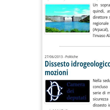
Un sopra
quindi, a
direttore 
regionale
(Arpacal)
l'invaso Al
27/06/2013
- Politiche
Dissesto idrogeologic
mozioni
. Pubblicata giovedì 27 giugno 2013 
Nella sed
concluso 
serie di m
sicurezza
dissesto 