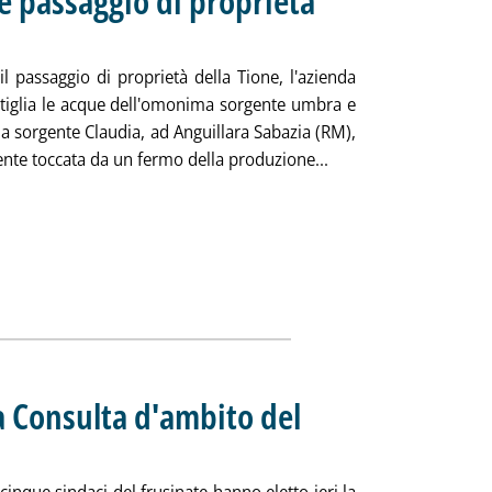
 passaggio di proprietà
e 17.6.
 il passaggio di proprietà della Tione, l'azienda
tiglia le acque dell'omonima sorgente umbra e
la sorgente Claudia, ad Anguillara Sabazia (RM),
Leggi tutta la notizi
nte toccata da un fermo della produzione...
a Consulta d'ambito del
dì 26 giugno 2013 alle 16.59.