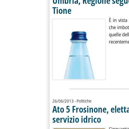
Umbria, Regione segue
Tione
. Pubblicata mercoledì 26 giugno 2013 all
È in vista
che imbot
quelle del
recenteme
26/06/2013
- Politiche
Ato 5 Frosinone, elett
servizio idrico
. Pubblicata mercole