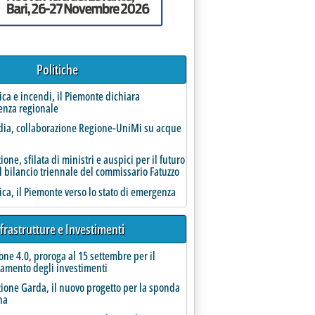
Politiche
rica e incendi, il Piemonte dichiara
enza regionale
ia, collaborazione Regione-UniMi su acque
one, sfilata di ministri e auspici per il futuro
l bilancio triennale del commissario Fatuzzo
ire in acqua ed energia con logica del melograno'
rica, il Piemonte verso lo stato di emergenza
frastrutture e Investimenti
one 4.0, proroga al 15 settembre per il
amento degli investimenti
un problema riguarda forse le reti urbane
ione Garda, il nuovo progetto per la sponda
na