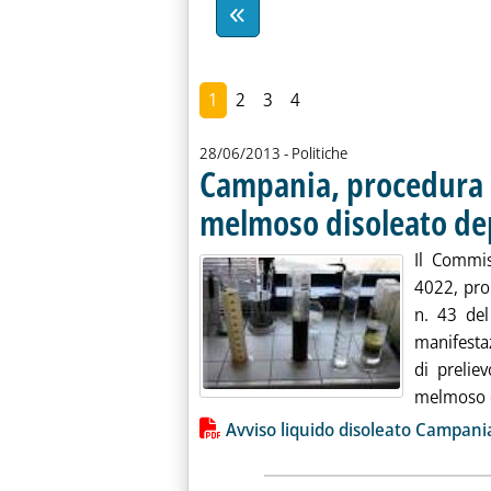
1
2
3
4
28/06/2013
- Politiche
Campania, procedura 
melmoso disoleato de
Il Commi
4022, pro
n. 43 del
manifestaz
di prelie
melmoso di
Lista allegati PDF alla notiz
Avviso liquido disoleato Campani