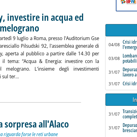
, investire in acqua ed
l melograno
. Pubblicata venerdì 28 giugno 2013 alle 15.4.
artedì 9 luglio a Roma, presso l'Auditorium Gse
Crisi id
04/08
aresciallo Pilsudski 92, l'assemblea generale di
l’emerg
ty, aperta al pubblico a partire dalle 14.30 per
Lombard
03/08
potabili
e il tema: “Acqua & Energia: investire con la
el melograno. L'insieme degli investimenti
Depurazi
31/07
lavoro a
Leggi tutta la notizia: 'Assemblea Federutility, invest
sul ter...
Crisi id
31/07
In
Transizi
31/07
complet
a sorpresa all'Alaco
. Sottotitolo: Arpacal: l'acqua è buona, se c'è 
. Pubblicata giovedì 27 giugno 2013 alle 17.42.
Depuraz
31/07
brescia
a riguarda forse le reti urbane