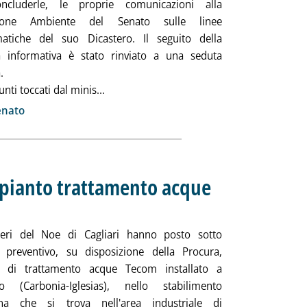
ncluderle, le proprie comunicazioni alla
ione Ambiente del Senato sulle linee
atiche del suo Dicastero. Il seguito della
 informativa è stato rinviato a una seduta
.
Leggi tutta la notizia: 'Orlando: interve
unti toccati dal minis...
ia
enato
mpianto trattamento acque
 giugno 2013 alle 9.36.
ieri del Noe di Cagliari hanno posto sotto
 preventivo, su disposizione della Procura,
to di trattamento acque Tecom installato a
so (Carbonia-Iglesias), nello stabilimento
ina che si trova nell'area industriale di