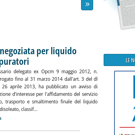
negoziata per liquido
puratori
. Pubblicata venerdì 28 giugno 2013 alle 15.6.
LE 
ssario delegato ex Opcm 9 maggio 2012, n.
rogato fino al 31 marzo 2014 dall'art. 3 del dl
 26 aprile 2013, ha pubblicato un avviso di
ione d'interesse per l'affidamento del servizio
vo, trasporto e smaltimento finale del liquido
Leggi tutta la notizia: 'Campania, procedura
soleato, classif...
ia
a