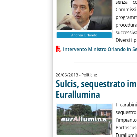
senza co
Commiss
programm
procedura
successiva
Andrea Orlando
Diversi i p
Lista allegati PDF alla notiz
Intervento Ministro Orlando in S
26/06/2013
- Politiche
Sulcis, sequestrato i
Eurallumina
. Pubblicata mercoledì 26
I carabin
sequestro
l'impian
Portoscu
Eurallum