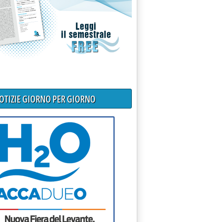
NOTIZIE GIORNO PER GIORNO
 negoziata per liquido melmoso disoleato depuratori'