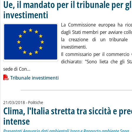
Ue, il mandato per il tribunale per gl
investimenti
. Pubblicata mercoledì 21 marzo 2018 alle 17.37.
La Commissione europea ha ricevu
dagli Stati membri per avviare coll
la creazione di un tribunale m
investimenti.
Il commissario per il commercio
dichiarato: "Sono lieta che gli S
Leggi tutta la notizia: 'Ue, il mandato per il trib
sede di Con...
Lista allegati PDF alla notizia
Tribunale investimenti
21/03/2018
- Politiche
Clima, l'Italia stretta tra siccità e pr
intense
. Sottotitolo: Presentati Annuario dati ambientali Ispra e Rapporto ambie
. Pubblicata mercoledì 21 marzo 2018 alle 17.26.
Presentati Annuario dati ambientali Ispra e Rapporto ambiente Snpa