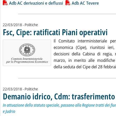
Lista allegati PDF alla notizia
Adb AC derivazioni e deflussi
Adb AC Tevere
22/03/2018
- Politiche
Fsc, Cipe: ratificati Piani operativi
. Pubb
Il Comitato interministeriale p
economica (Cipe), riunitosi ieri
decisioni della Cabina di regia, 
marzo, in merito alle modifiche
della seduta del Cipe del 28 febbrai
22/03/2018
- Politiche
Demanio idrico, Cdm: trasferimento 
In attuazione dello statuto speciale, passano alla Regione tratti dei f
e Judrio