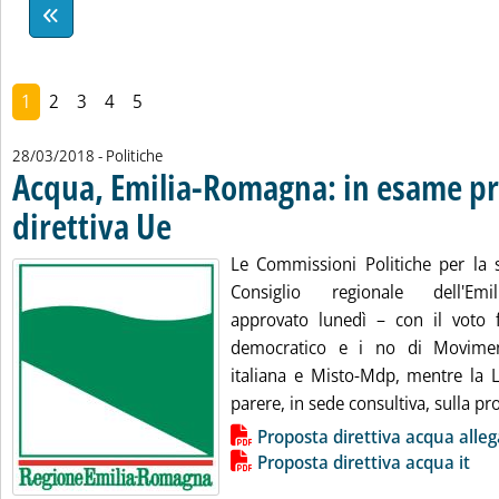
1
2
3
4
5
28/03/2018
- Politiche
Acqua, Emilia-Romagna: in esame pr
direttiva Ue
. Pubblicata mercoledì 28 marzo 2018 alle 12.2.
Le Commissioni Politiche per la s
Consiglio regionale dell'Em
approvato lunedì – con il voto f
democratico e i no di Moviment
italiana e Misto-Mdp, mentre la L
parere, in sede consultiva, sulla pro
Lista allegati PDF alla notizia
Proposta direttiva acqua alle
Proposta direttiva acqua it