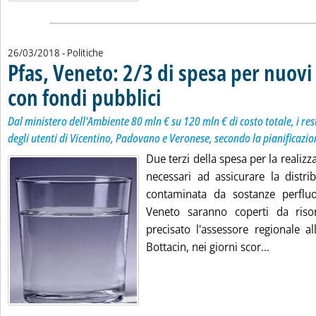
26/03/2018
- Politiche
Pfas, Veneto: 2/3 di spesa per nuovi
con fondi pubblici
. Sottotitolo: Dal ministero dell'Ambiente 80 m
. Pubblicata lunedì 26 marzo 2018 alle 17.58.
Dal ministero dell'Ambiente 80 mln € su 120 mln € di costo totale, i res
degli utenti di Vicentino, Padovano e Veronese, secondo la pianificazio
Due terzi della spesa per la realizz
necessari ad assicurare la distr
contaminata da sostanze perfluor
Veneto saranno coperti da riso
precisato l'assessore regionale a
Leggi tut
Bottacin, nei giorni scor...