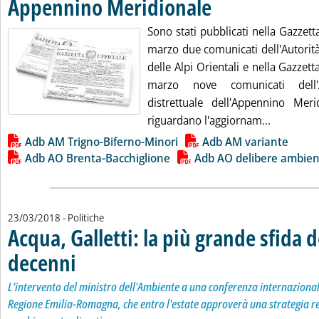
Appennino Meridionale
. Pubblicata lunedì 26 marzo 20
Sono stati pubblicati nella Gazzetta
marzo due comunicati dell'Autorità
delle Alpi Orientali e nella Gazzett
marzo nove comunicati dell'
distrettuale dell'Appennino Mer
Leggi tutt
riguardano l'aggiornam...
Lista allegati PDF alla notizia
Adb AM Trigno-Biferno-Minori
Adb AM variante
Adb AO Brenta-Bacchiglione
Adb AO delibere ambien
23/03/2018
- Politiche
Acqua, Galletti: la più grande sfida 
decenni
. Sottotitolo: L'intervento del ministro dell'Ambiente a una conferenza
. Pubblicata venerdì 23 marzo 2018 alle 18.53.
L'intervento del ministro dell'Ambiente a una conferenza internaziona
Regione Emilia-Romagna, che entro l'estate approverà una strategia re