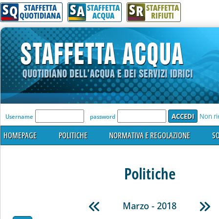
S
S
S
Q
A
R
STAFFETTA
STAFFETTA
STAFFETTA
QUOTIDIANA
ACQUA
RIFIUTI
'Modulo Login per accedere'
Non ri
Username
password
HOMEPAGE
POLITICHE
NORMATIVA E REGOLAZIONE
SO
Politiche
Marzo - 2018