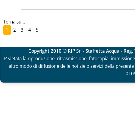
Torna su...
1
2
3
4
5
Copyright 2010 © RIP Srl - Staffetta Acqua - Reg
E' vietata la riproduzione, ritrasmissione, fotocopia, immissione 
altro modo di diffusione delle notizie o servizi della presente 
010