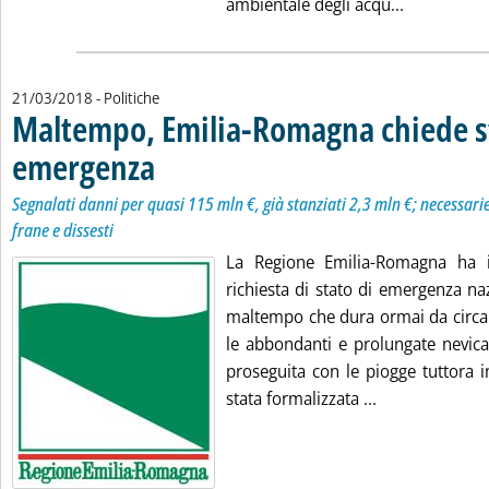
Leggi tutta
ambientale degli acqu...
21/03/2018
- Politiche
Maltempo, Emilia-Romagna chiede s
emergenza
. Sottotitolo: Segnalati danni per quasi 115 mln €, già stanziati 2
. Pubblicata mercoledì 21 marzo 2018 alle 14.55.
Segnalati danni per quasi 115 mln €, già stanziati 2,3 mln €; necessarie
frane e dissesti
La Regione Emilia-Romagna ha i
richiesta di stato di emergenza na
maltempo che dura ormai da circa 4
le abbondanti e prolungate nevicat
proseguita con le piogge tuttora i
Leggi tutta la
stata formalizzata ...