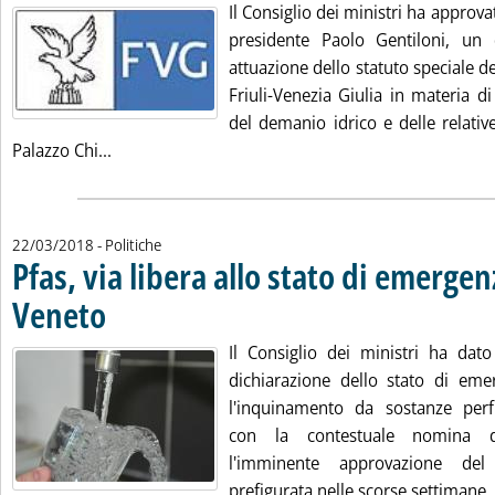
Il Consiglio dei ministri ha approva
presidente Paolo Gentiloni, un d
attuazione dello statuto speciale 
Friuli-Venezia Giulia in materia d
del demanio idrico e delle relative
Leggi tutta la notizia: 'Demanio idrico, Cdm: tra
Palazzo Chi...
22/03/2018
- Politiche
Pfas, via libera allo stato di emergen
Veneto
. Pubblicata giovedì 22 marzo 2018 alle 16.22.
Il Consiglio dei ministri ha dato 
dichiarazione dello stato di em
l'inquinamento da sostanze perflu
con la contestuale nomina 
l'imminente approvazione del
prefigurata nelle scorse settimane..