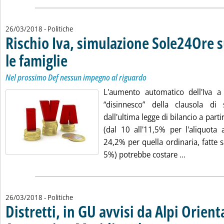
26/03/2018
- Politiche
Rischio Iva, simulazione Sole24Ore su
le famiglie
. Sottotitolo: Nel prossimo Def nessun impegno al riguardo
. Pubblicata lunedì 26 marzo 2018 alle 15.19.
Nel prossimo Def nessun impegno al riguardo
L'aumento automatico dell'Iva a
“disinnesco” della clausola di 
dall'ultima legge di bilancio a part
(dal 10 all'11,5% per l'aliquota 
24,2% per quella ordinaria, fatte s
Leggi tutta
5%) potrebbe costare ...
26/03/2018
- Politiche
Distretti, in GU avvisi da Alpi Orienta