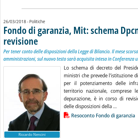
26/03/2018
- Politiche
Fondo di garanzia, Mit: schema Dpcm
revisione
. Sottotitolo: Per tener conto delle disposizioni della Legge di Bilan
. Pubblicata lunedì 26 marzo 2018 alle 18.44.
Per tener conto delle disposizioni della Legge di Bilancio. Il mese scors
amministrazioni, sul nuovo testo sarà acquisita intesa in Conferenza u
Lo schema di decreto del Preside
ministri che prevede l'istituzione 
per il potenziamento delle infra
territorio nazionale, comprese l
depurazione, è in corso di revis
Leggi tutt
delle disposizioni della ...
Lista allegati PDF alla notizia
Resoconto Fondo di garanzia
Riccardo Nencini