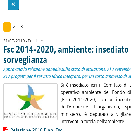
1
2
3
31/07/2019
- Politiche
Fsc 2014-2020, ambiente: insediato
sorveglianza
. Sottotitolo: Approvata la relazione annuale sullo stato di 
. Pubblicata mercoledì 31 luglio 2019 alle 16.14.
Approvata la relazione annuale sullo stato di attuazione. Al 3 settemb
217 progetti per il servizio idrico integrato, per un costo ammesso di 
Si è insediato ieri il Comitato di
operativo ambiente del Fondo di
(Fsc) 2014-2020, con un incontr
dell'Ambiente. L'organismo, 
ministero, è deputato a vigilare 
L
interventi a tutela dell'ambiente ...
Lista allegati PDF alla notizia
Relazione 2018 Piani Fsc