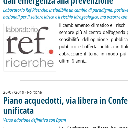
dall'emergenza alla prevenzione
Laboratorio Ref Ricerche: ineludibile un cambio di paradigma, positive 
nazionali per il settore idrico e il rischio idrogeologico, ma occorre con
Il cambiamento climatico e i rischi
sempre più al centro dell'agenda p
sensibilità dell'opinione pubblic
pubblico e l'offerta politica in It
abbracciare il tema in modo più 
Leggi tutta la noti
ultimi 6 anni,...
26/07/2019
- Politiche
Piano acquedotti, via libera in Conf
unificata
. Sottotitolo: Verso adozione definitiva con Dpcm
. Pubblicata venerdì 26 luglio 2019 alle 18.41.
Verso adozione definitiva con Dpcm