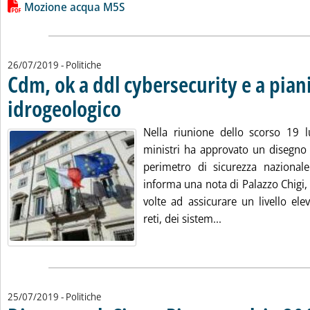
Lista allegati PDF alla notizia
Mozione acqua M5S
26/07/2019
- Politiche
Cdm, ok a ddl cybersecurity e a piani
idrogeologico
. Pubblicata venerdì 26 luglio 2019 alle 10.5.
Nella riunione dello scorso 19 lu
ministri ha approvato un disegno 
perimetro di sicurezza nazionale 
informa una nota di Palazzo Chigi,
volte ad assicurare un livello ele
Leggi tutta la not
reti, dei sistem...
25/07/2019
- Politiche