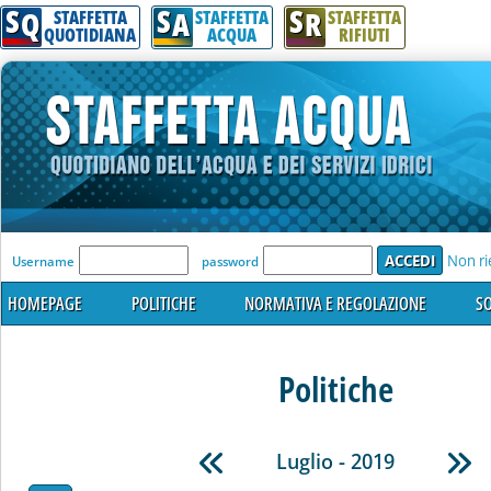
S
S
S
Q
A
R
STAFFETTA
STAFFETTA
STAFFETTA
QUOTIDIANA
ACQUA
RIFIUTI
'Modulo Login per accedere'
Non ri
Username
password
HOMEPAGE
POLITICHE
NORMATIVA E REGOLAZIONE
SO
Politiche
Luglio - 2019