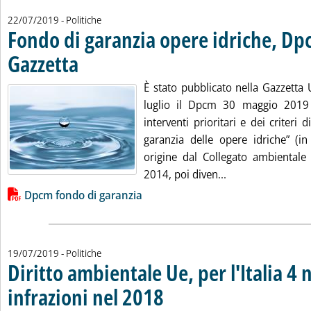
22/07/2019
- Politiche
Fondo di garanzia opere idriche, Dp
Gazzetta
. Pubblicata lunedì 22 luglio 2019 alle 12.44.
È stato pubblicato nella Gazzetta 
luglio il Dpcm 30 maggio 2019 “
interventi prioritari e dei criteri 
garanzia delle opere idriche” (in 
origine dal Collegato ambientale a
Leggi tutta la no
2014, poi diven...
Lista allegati PDF alla notizia
Dpcm fondo di garanzia
19/07/2019
- Politiche
Diritto ambientale Ue, per l'Italia 4
infrazioni nel 2018
. Sottotitolo: La relazione annuale della Com
. Pubblicata venerdì 19 luglio 2019 alle 16.5