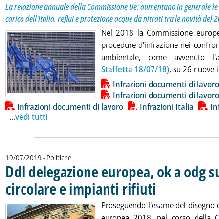
La relazione annuale della Commissione Ue: aumentano in generale le 
carico dell'Italia, reflui e protezione acque da nitrati tra le novità del 
Nel 2018 la Commissione europ
procedure d'infrazione nei confronti
ambientale, come avvenuto l
Staffetta 18/07/18)
, su 26 nuove in
Lista allegati PDF alla notizia
Infrazioni documenti di lavoro
Infrazioni documenti di lavoro
Infrazioni documenti di lavoro
Infrazioni Italia
In
...
vedi tutti
19/07/2019
- Politiche
Ddl delegazione europea, ok a odg 
circolare e impianti rifiuti
. Pubblicata venerdì 19 lug
Proseguendo l'esame del disegno d
europea 2018, nel corso della C