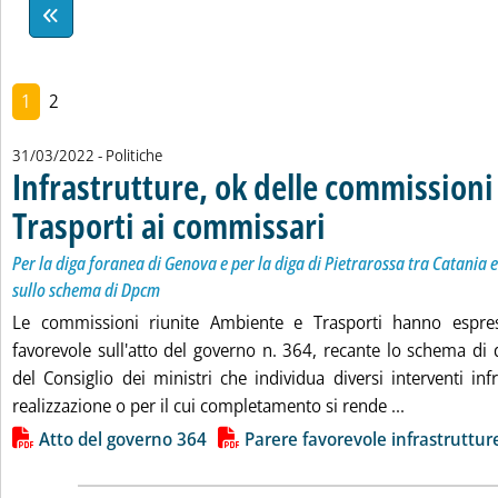
1
2
31/03/2022
- Politiche
Infrastrutture, ok delle commission
Trasporti ai commissari
. Sottotitolo: Per la diga forane
. Pubblicata giovedì 31 marzo 20
Per la diga foranea di Genova e per la diga di Pietrarossa tra Catania 
sullo schema di Dpcm
Le commissioni riunite Ambiente e Trasporti hanno espres
favorevole sull'atto del governo n. 364, recante lo schema di 
del Consiglio dei ministri che individua diversi interventi infr
Leggi tutta 
realizzazione o per il cui completamento si rende ...
Lista allegati PDF alla notizia
Atto del governo 364
Parere favorevole infrastruttu