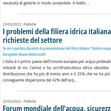
Leggi tutta l
necessità di gestirle in modo sostenibile. A livello ...
23/03/2022
- Politiche
I problemi della filiera idrica italiana
richieste del settore
. Sottotitolo: Se ne è parlato durante la 
. Pubblicata mercoledì 23 marzo 2022 all
Se ne è parlato durante la presentazione del libro bianco “Valore acqua 
European House Ambrosetti
L'Italia è il primo paese dell'Unione europea per acqua prelevata
miliardi di mc l'anno) e ha un'infrastruttura idrica obsoleta 
distribuzione che ha più di trenta anni e il 25% che ne ha più
Leggi tutta la notizi
conseguente dispersione del 42% dell'acq...
22/03/2022
- Politiche
Forum mondiale dell'acqua, sicurezz