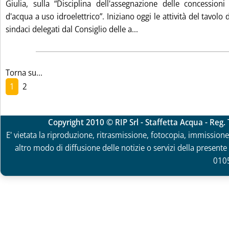
Giulia, sulla “Disciplina dell'assegnazione delle concessioni
d'acqua a uso idroelettrico”. Iniziano oggi le attività del tavol
Leggi tutta la notizia: 'I
sindaci delegati dal Consiglio delle a...
Torna su...
1
2
Copyright 2010 © RIP Srl - Staffetta Acqua - Reg
E' vietata la riproduzione, ritrasmissione, fotocopia, immissione 
altro modo di diffusione delle notizie o servizi della presente 
010