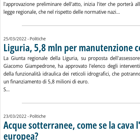
l'approvazione preliminare dell'atto, inizia l'iter che porterà a
Leggi tut
legge regionale, che nel rispetto delle normative nazi...
25/03/2022
- Politiche
Liguria, 5,8 mln per manutenzione c
La Giunta regionale della Liguria, su proposta dell'assessore 
Giacomo Giampedrone, ha approvato l'elenco degli interventi
della funzionalità idraulica dei reticoli idrografici, che potran
un finanziamento di 5,8 milioni di euro.
Leggi tutta la notizia: 'Liguria, 5,8 mln per manutenzione 
S...
23/03/2022
- Politiche
Acque sotterranee, come se la cava 
europea?
. Sottotitolo: L'approfondimento dell'Agenzia europea dell'ambiente 
. Pubblicata mercoledì 23 marzo 2022 alle 16.42.