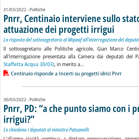
31/03/2022
- Politiche
Pnrr, Centinaio interviene sullo stat
attuazione dei progetti irrigui
. Sottotitolo: La
. Pubblicata gio
La risposta del sottosegretario al Mipaaf all'interrogazione dei deputa
Il sottosegretario alle Politiche agricole, Gian Marco Centi
all'interrogazione presentata alla Camera dai deputati del 
Leggi tutta la notizia: 'P
Staffetta Acqua 30/03)
, in merito a...
Lista allegati PDF alla notizia
Centinaio risponde a Incerti su progetti idrici Pnrr
30/03/2022
- Politiche
Pnrr, PD: “a che punto siamo con i p
irrigui?”
. Sottotitolo: Lo chiedono i deputati al ministro Patuanelli
. Pubblicata mercoledì 30 marzo 2022 alle 17.23.
Lo chiedono i deputati al ministro Patuanelli
L'allarme siccità continua a destare preoccupazione, provo