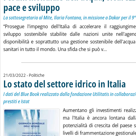
pace e sviluppo
. Sottotitolo: La sottosegretaria al Mite, Ilaria Font
. Pubblicata martedì 22 marzo 2022 alle 17.34.
La sottosegretaria al Mite, Ilaria Fontana, in missione a Dakar per il
“Prosegue l'impegno dell'Italia di accelerare il raggiungime
sviluppo sostenibile stabilite dalle nazioni unite nell'ag
disponibilità e soprattutto una gestione sostenibile dell'acqua 
Leggi tutta l
sanitari in tutto il mondo. Una sfida che si può v...
21/03/2022
- Politiche
Lo stato del settore idrico in Italia
. Sotto
. Pubbl
I dati del Blue Book realizzato dalla fondazione Utilitatis in collaboraz
prestiti e Istat
Aumentano gli investimenti realizz
ma l'Italia è ancora lontana da
potenzialità di crescita del paese 
livelli di frammentazione gestionale