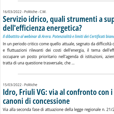
di:
16/03/2022
- Politiche -
C.M.
Servizio idrico, quali strumenti a s
dell'efficienza energetica?
. Sottotitolo: Il dibattito a
. Pubblicata mercoledì 16 
Il dibattito al webinar di Arera. Potenzialità e limiti dei Certificati bian
In un periodo critico come quello attuale, segnato da difficolt
e fluttuazioni rilevanti dei costi dell'energia, il tema dell'
occupare un posto prioritario nell'agenda di istituzioni, azien
Leggi tutta la notizia:
tratta di una questione trasversale, che ...
15/03/2022
- Politiche
Idro, Friuli VG: via al confronto con i
canoni di concessione
. Pubblicata martedì 15 marzo 2022 
Via alla seconda fase di attuazione della legge regionale n. 21/