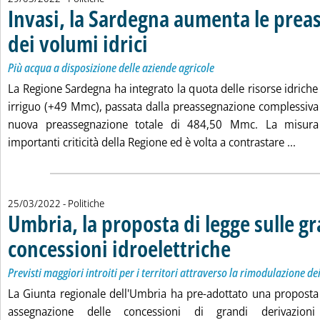
Invasi, la Sardegna aumenta le prea
dei volumi idrici
. Sottotitolo: Più acqua a disposizione delle aziend
. Pubblicata martedì 29 marzo 2022 alle 13.19.
Più acqua a disposizione delle aziende agricole
La Regione Sardegna ha integrato la quota delle risorse idrich
irriguo (+49 Mmc), passata dalla preassegnazione complessiv
nuova preassegnazione totale di 484,50 Mmc. La misura
Leggi
importanti criticità della Regione ed è volta a contrastare ...
25/03/2022
- Politiche
Umbria, la proposta di legge sulle g
concessioni idroelettriche
. Sottotitolo: Previsti magg
. Pubblicata venerdì 25 m
Previsti maggiori introiti per i territori attraverso la rimodulazione de
La Giunta regionale dell'Umbria ha pre-adottato una proposta 
assegnazione delle concessioni di grandi derivazioni 