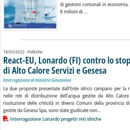
di gestioni comunali in economia, 
Leggi tutta la notizia
8 milioni di ...
18/03/2022
- Politiche
React-EU, Lonardo (FI) contro lo stop
di Alto Calore Servizi e Gesesa
. Sottotitolo: In
. Pubblicata vene
Interrogazione al ministro Giovannini
Le due proposte presentate dall'Ente idrico campano per la r
nelle reti di distribuzione dell'acqua gestite da Alto Calor
risoluzione delle criticità in diversi Comuni della provincia d
Leggi tutta la 
gestite da Gesesa Spa, sono state giudicate non...
Lista allegati PDF alla notizia
Interrogazione Lonardo progetti reti idriche