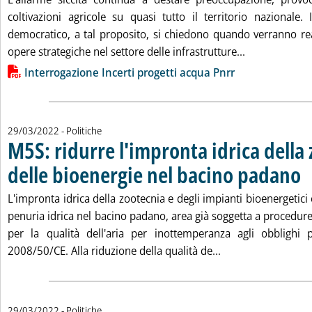
coltivazioni agricole su quasi tutto il territorio nazionale. 
democratico, a tal proposito, si chiedono quando verranno real
Leggi tutta la
opere strategiche nel settore delle infrastrutture...
Lista allegati PDF alla notizia
Interrogazione Incerti progetti acqua Pnrr
29/03/2022
- Politiche
M5S: ridurre l'impronta idrica della
delle bioenergie nel bacino padano
. P
L'impronta idrica della zootecnia e degli impianti bioenergetici
penuria idrica nel bacino padano, area già soggetta a procedur
per la qualità dell'aria per inottemperanza agli obblighi pr
Leggi tutta la not
2008/50/CE. Alla riduzione della qualità de...
29/03/2022
- Politiche