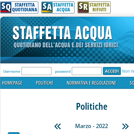
S
S
S
Q
A
R
STAFFETTA
STAFFETTA
STAFFETTA
QUOTIDIANA
ACQUA
RIFIUTI
'Modulo Login per accedere'
Non ri
Username
password
HOMEPAGE
POLITICHE
NORMATIVA E REGOLAZIONE
SO
Politiche
Marzo - 2022