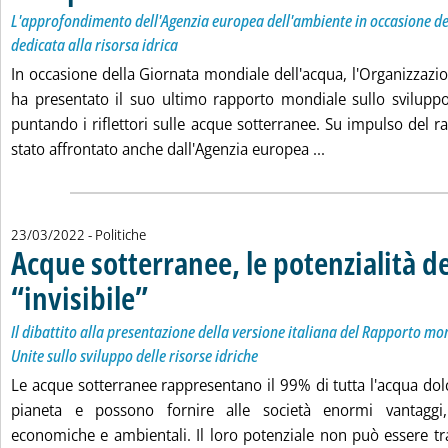
L'approfondimento dell'Agenzia europea dell'ambiente in occasione d
dedicata alla risorsa idrica
In occasione della Giornata mondiale dell'acqua, l'Organizzazi
ha presentato il suo ultimo rapporto mondiale sullo sviluppo 
puntando i riflettori sulle acque sotterranee. Su impulso del 
Leggi tutta la no
stato affrontato anche dall'Agenzia europea ...
23/03/2022
- Politiche
Acque sotterranee, le potenzialità de
“invisibile”
. Sottotitolo: Il dibattito alla presentazione della versione ita
. Pubblicata mercoledì 23 marzo 2022 alle 15.35.
Il dibattito alla presentazione della versione italiana del Rapporto mo
Unite sullo sviluppo delle risorse idriche
Le acque sotterranee rappresentano il 99% di tutta l'acqua dol
pianeta e possono fornire alle società enormi vantaggi, 
economiche e ambientali. Il loro potenziale non può essere tr