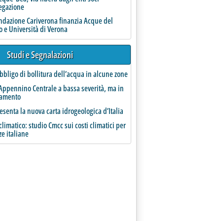
regazione
erificheranno
ondazione Cariverona finanzia Acque del
 e Università di Verona
Studi e Segnalazioni
bbligo di bollitura dell’acqua in alcune zone
Appennino Centrale a bassa severità, ma in
ramento
ion Fund dev'essere vincolato a risultati '
esenta la nuova carta idrogeologica d’Italia
limatico: studio Cmcc sui costi climatici per
ze italiane