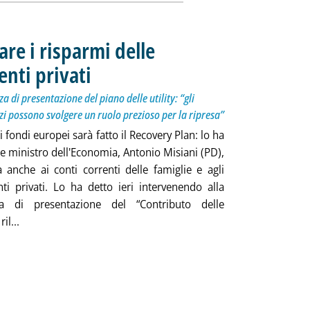
are i risparmi delle
enti privati
. Sottotitolo: L'intervento del vice ministro alla conferenza di pres
. Pubblicata mercoledì 15 luglio 2020 alle 15.46.
a di presentazione del piano delle utility: “gli
izi possono svolgere un ruolo prezioso per la ripresa”
i fondi europei sarà fatto il Recovery Plan: lo ha
ice ministro dell'Economia, Antonio Misiani (PD),
 anche ai conti correnti delle famiglie e agli
nti privati. Lo ha detto ieri intervenendo alla
za di presentazione del “Contributo delle
Leggi tutta la notizia: 'Misiani (Mef): mobilitare i risparmi d
ril...