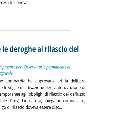
Leggi tutta la notizia: 'Eipli, Bellanova: impu
eresa Bellanova...
le deroghe al rilascio del
: Autorizzazione di deroga temporanea senza passare per l'Osservatorio permanente di distretto,
mercoledì 15 luglio 2020 alle 15.54.
a passare per l'Osservatorio permanente di
 agricole
ne Lombardia ha approvato ieri la delibera
e le soglie di attivazione per l'autorizzazione di
mporanee agli obblighi di rilascio del deflusso
tale (Dmv). Fino a ora, spiega un comunicato,
Leggi tutta la notizia: 'Lomba
igo di rilascio doveva essere disc...