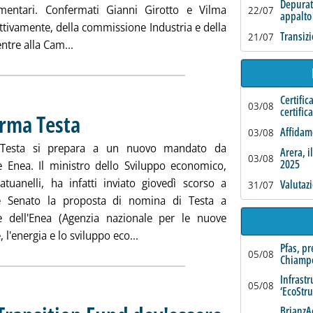
Depurat
mentari. Confermati Gianni Girotto e Vilma
22/07
appalto
ttivamente, della commissione Industria e della
Transizi
21/07
Leggi tutta la notizia: 'Commissioni Ambiente: 
tre alla Cam...
Certific
03/08
certific
erma Testa
. Pubblicata mercoledì 29 luglio 2020 alle 10.48.
Affidame
03/08
 Testa si prepara a un nuovo mandato da
Arera, i
03/08
2025
e Enea. Il ministro dello Sviluppo economico,
atuanelli, ha infatti inviato giovedì scorso a
Valutaz
31/07
 Senato la proposta di nomina di Testa a
e dell'Enea (Agenzia nazionale per le nuove
Leggi tutta la notizia: 'Enea, Patu
, l'energia e lo sviluppo eco...
Pfas, p
05/08
Chiamp
Infrastr
05/08
‘EcoStr
BrianzAc