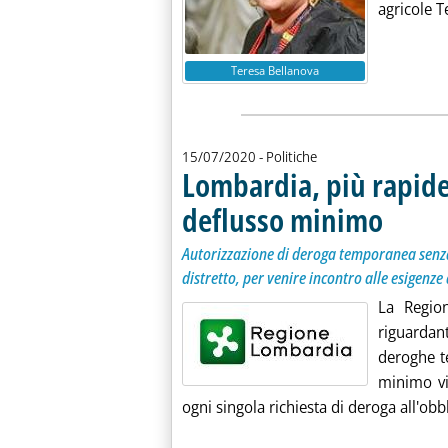
agricole T
Teresa Bellanova
15/07/2020
- Politiche
Lombardia, più rapide 
deflusso minimo
. Sottotitolo
. Pubblicata 
Autorizzazione di deroga temporanea senz
distretto, per venire incontro alle esigenze
La Regio
riguardant
deroghe te
minimo vi
ogni singola richiesta di deroga all'obbl