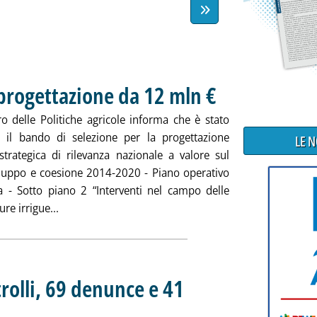
progettazione da 12 mln €
. Pubblicata venerdì 31 luglio
ro delle Politiche agricole informa che è stato
 il bando di selezione per la progettazione
LE 
 strategica di rilevanza nazionale a valore sul
luppo e coesione 2014-2020 - Piano operativo
ra - Sotto piano 2 “Interventi nel campo delle
Leggi tutta la notizia: 'Opere irrigue, bando proge
ure irrigue...
rolli, 69 denunce e 41
ività dei Carabinieri forestali dalla fine del lockdown, emesse 24 sanzioni per 50.000 €
 31 luglio 2020 alle 11.25.