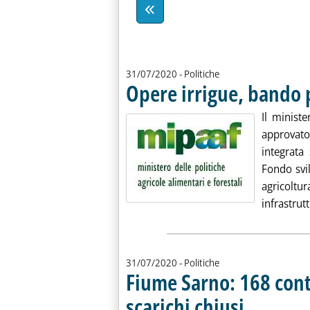
31/07/2020
- Politiche
Opere irrigue, bando 
Il ministe
approvato
integrata
Fondo svi
agricoltu
infrastrutt
31/07/2020
- Politiche
Fiume Sarno: 168 cont
scarichi chiusi
. Sottotitolo: L'att
. Pubblicata venerdì