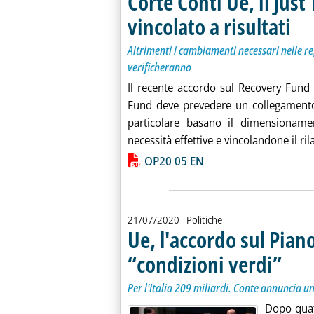
Corte Conti Ue, il Jus
vincolato a risultati
. Sotto
. Pubbl
Altrimenti i cambiamenti necessari nelle re
verificheranno
Il recente accordo sul Recovery Fund c
Fund deve prevedere un collegamento 
particolare basano il dimensionamen
necessità effettive e vincolandone il rilas
Lista allegati PDF alla notiz
OP20 05 EN
21/07/2020
- Politiche
Ue, l'accordo sul Piano
“condizioni verdi”
. Sottotit
. Pubblic
Per l'Italia 209 miliardi. Conte annuncia u
Dopo quatt