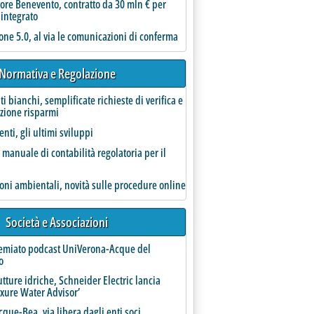
ore Benevento, contratto da 30 mln € per
 integrato
one 5.0, al via le comunicazioni di conferma
Moronese (M5S) al Senato, Rotta (PD) alla Camera'
Normativa e Regolazione
ati bianchi, semplificate richieste di verifica e
azione risparmi
nti, gli ultimi sviluppi
l manuale di contabilità regolatoria per il
ioni ambientali, novità sulle procedure online
Società e Associazioni
anelli conferma Testa'
remiato podcast UniVerona-Acque del
o
utture idriche, Schneider Electric lancia
uxure Water Advisor’
que-Bea, via libera dagli enti soci