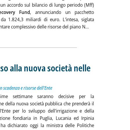
 un accordo sul bilancio di lungo periodo (Mff)
ecovery Fund
, annunciando un pacchetto
da 1.824,3 miliardi di euro. L'intesa, siglata
Leggi tutta la notizi
tare complessivo delle risorse del piano N...
ia
so alla nuova società nelle
otitolo: Misure nel dl Semplificazioni per contratti in scadenza e risorse dell'Ente
licata venerdì 17 luglio 2020 alle 20.40.
in scadenza e risorse dell'Ente
sime settimane saranno decisive per la
ne della nuova società pubblica che prenderà il
l'Ente per lo sviluppo dell'irrigazione e della
zione fondiaria in Puglia, Lucania ed Irpinia
o ha dichiarato oggi la ministra delle Politiche