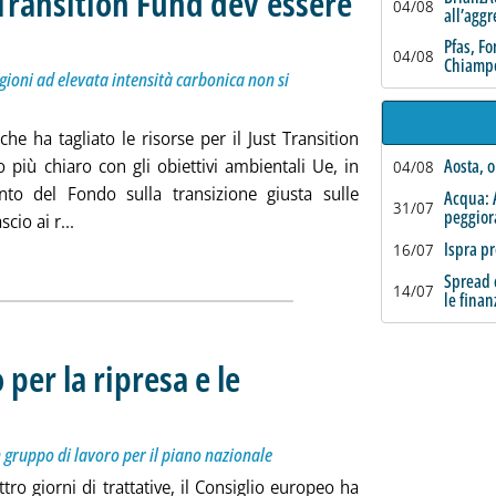
t Transition Fund dev'essere
04/08
all’agg
titolo: Altrimenti i cambiamenti necessari nelle regioni ad elevata intensità carbonica non si v
icata lunedì 27 luglio 2020 alle 13.30.
Pfas, F
04/08
Chiampo
gioni ad elevata intensità carbonica non si
he ha tagliato le risorse per il Just Transition
più chiaro con gli obiettivi ambientali Ue, in
Aosta, o
04/08
to del Fondo sulla transizione giusta sulle
Acqua: 
31/07
peggio
Leggi tutta la notizia: 'Corte Conti Ue, il Just Transit
cio ai r...
ia
Ispra pr
16/07
Spread c
14/07
le finan
 per la ripresa e le
olo: Per l'Italia 209 miliardi. Conte annuncia un gruppo di lavoro per il piano nazionale
ata martedì 21 luglio 2020 alle 15.45.
n gruppo di lavoro per il piano nazionale
ro giorni di trattative, il Consiglio europeo ha