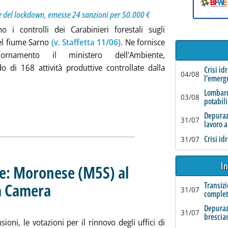
ine del lockdown, emesse 24 sanzioni per 50.000 €
o i controlli dei Carabinieri forestali sugli
nel fiume Sarno
(v. Staffetta 11/06)
. Ne fornisce
ornamento il ministero dell'Ambiente,
o di 168 attività produttive controllate dalla
Crisi id
04/08
l’emerg
utta la notizia: 'Fiume Sarno: 168 controlli, 69 denunce e 41 sca
Lombard
03/08
potabili
Depurazi
31/07
lavoro a
Crisi id
31/07
In
e: Moronese (M5S) al
la Camera
Transizi
. Sottotitolo: Il rinnovo dei presidenti di commissione
. Pubblicata giovedì 30 luglio 2020 alle 9.47.
31/07
complet
Depuraz
31/07
brescia
ioni, le votazioni per il rinnovo degli uffici di