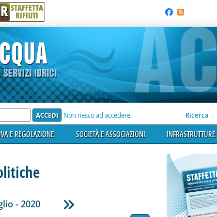
R
STAFFETTA
RIFIUTI
e'
Non riesco ad accedere
Ricerca
VA E REGOLAZIONE
SOCIETÀ E ASSOCIAZIONI
INFRASTRUTTURE 
litiche
lio - 2020