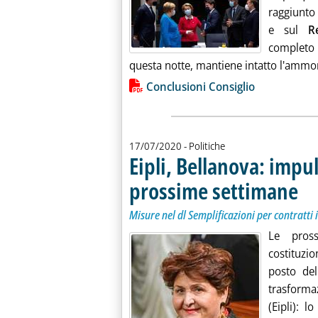
raggiunto
e sul
R
completo 
questa notte, mantiene intatto l'ammon
Lista allegati PDF alla notiz
Conclusioni Consiglio
17/07/2020
- Politiche
Eipli, Bellanova: impul
prossime settimane
. Sott
. Pubb
Misure nel dl Semplificazioni per contratti 
Le pros
costituzio
posto del
trasforma
(Eipli): l