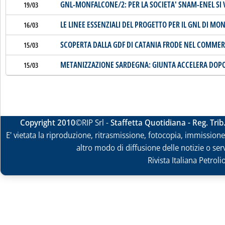
GNL-MONFALCONE/2: PER LA SOCIETA' SNAM-ENEL SI V
19/03
LE LINEE ESSENZIALI DEL PROGETTO PER IL GNL DI M
16/03
SCOPERTA DALLA GDF DI CATANIA FRODE NEL COMMER
15/03
METANIZZAZIONE SARDEGNA: GIUNTA ACCELERA DOPO E
15/03
Copyright 2010
©RIP Srl -
Staffetta Quotidiana - Reg. Tri
E' vietata la riproduzione, ritrasmissione, fotocopia, immissione 
altro modo di diffusione delle notizie o ser
Rivista Italiana Petrol