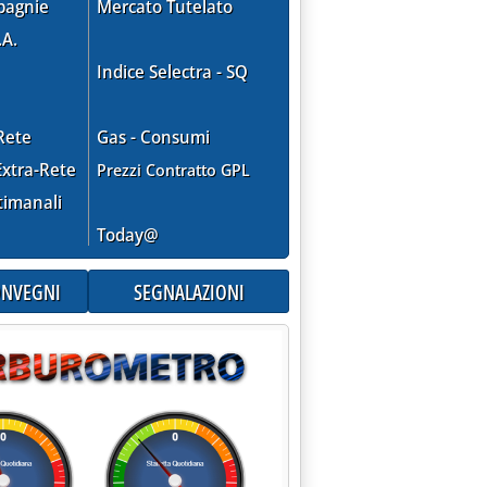
pagnie
Mercato Tutelato
.A.
Indice Selectra - SQ
interni'
Rete
Gas - Consumi
xtra-Rete
Prezzi Contratto GPL
timanali
Today@
CONVEGNI
SEGNALAZIONI