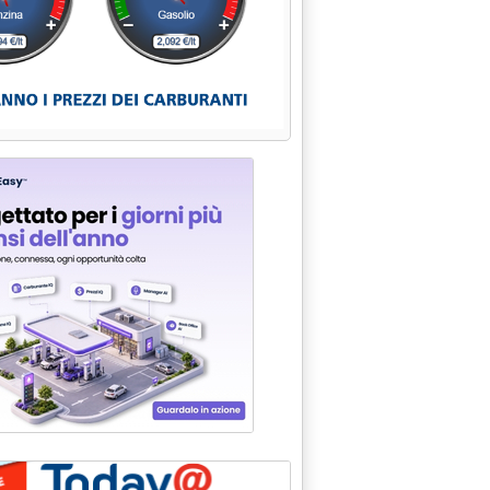
g price, Adnoc lascia il Murban per il Dubai'