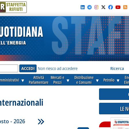
R
STAFFETTA
RIFIUTI
e'
Non riesco ad accedere
Ricerca
Attività
Mercati e
Distribuzione
En
amministrativi
▼
▼
▼
Petrolio
▼
Parlamentare
Prezzi
e Consumi
Ele
nternazionali
LE 
sto - 2026