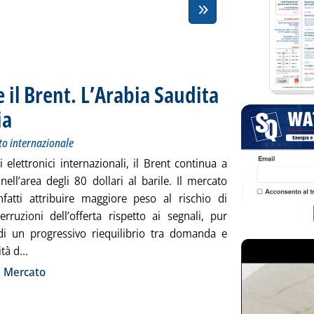
 il Brent. L’Arabia Saudita
ia
. Sottotitolo: Andamento dei prezzi petroliferi sul mercato internazionale
. Pubblicata OGGI. alle 12.57.
to internazionale
ti elettronici internazionali, il Brent continua a
ell’area degli 80 dollari al barile. Il mercato
fatti attribuire maggiore peso al rischio di
erruzioni dell’offerta rispetto ai segnali, pur
 di un progressivo riequilibrio tra domanda e
Leggi tutta la notizia: 'La geopolitica sostiene il Brent. L’
tà d...
ia
i Mercato