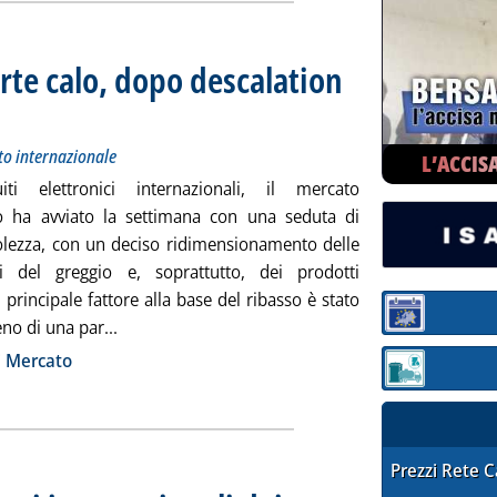
orte calo, dopo descalation
o dei prezzi petroliferi sul mercato internazionale
4 agosto 2026 alle 12.8.
to internazionale
L’ACCIS
iti elettronici internazionali, il mercato
ro ha avviato la settimana con una seduta di
olezza, con un deciso ridimensionamento delle
i del greggio e, soprattutto, dei prodotti
Il principale fattore alla base del ribasso è stato
Sezione:
Leggi tutta la notizia: 'Greggi e prodotti in fort
eno di una par...
ia
i Mercato
Sezione: quotaz
STAFFETTA PRE
Prezzi Rete 