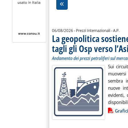
di:
06/08/2026
- Prezzi Internazionali -
A.P.
La geopolitica sostiene
tagli gli Osp verso l’As
Andamento dei prezzi petroliferi sul merca
Sui circui
muoversi n
sembra in
nuove int
evidenti,
disponibili
Lista allegati PDF alla notiz
Grafic