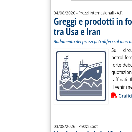
di:
04/08/2026
- Prezzi Internazionali -
A.P.
Greggi e prodotti in f
tra Usa e Iran
. Sottotitolo: Andament
. Pubblicata martedì 0
Andamento dei prezzi petroliferi sul merca
Sui circu
petrolife
forte deb
quotazion
raffinati. 
il venir m
Lista allegati PDF alla notiz
Grafic
03/08/2026
- Prezzi Spot