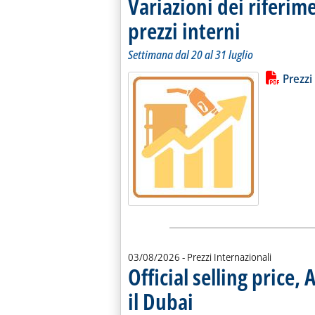
Variazioni dei riferim
prezzi interni
. Sottotitolo: Settiman
. Pubblicata lunedì 03
Settimana dal 20 al 31 luglio
Lista allegati PDF alla notiz
Leggi tutt
Prezzi
03/08/2026
- Prezzi Internazionali
Official selling price,
il Dubai
. Sottotitolo: L'Ice sospende i futur
. Pubblicata lunedì 03 agosto 2026 a