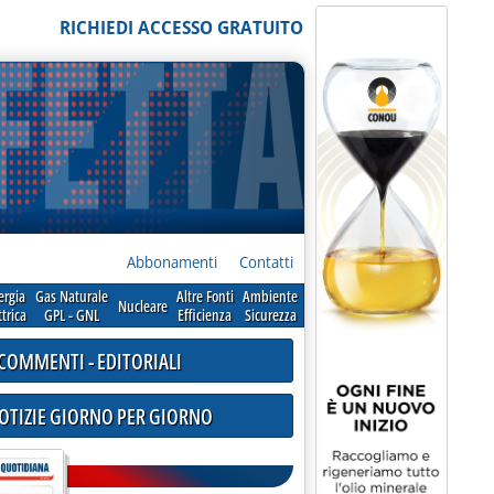
RICHIEDI ACCESSO GRATUITO
Abbonamenti
Contatti
ergia
Gas Naturale
Altre Fonti
Ambiente
Nucleare
ttrica
GPL - GNL
Efficienza
Sicurezza
COMMENTI - EDITORIALI
NOTIZIE GIORNO PER GIORNO