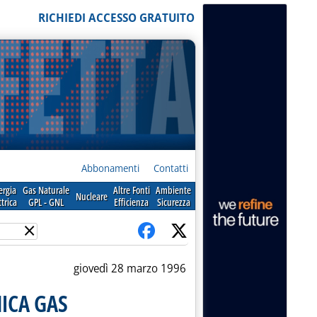
RICHIEDI ACCESSO GRATUITO
Abbonamenti
Contatti
ergia
Gas Naturale
Altre Fonti
Ambiente
Nucleare
ttrica
GPL - GNL
Efficienza
Sicurezza
×
giovedì 28 marzo 1996
ICA GAS