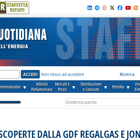
R
STAFFETTA
RIFIUTI
e'
Non riesco ad accedere
Ricerca
Attività
Mercati e
Distribuzione
En
amministrativi
▼
▼
▼
Petrolio
▼
Parlamentare
Prezzi
e Consumi
Ele
SCOPERTE DALLA GDF REGALGAS E JON