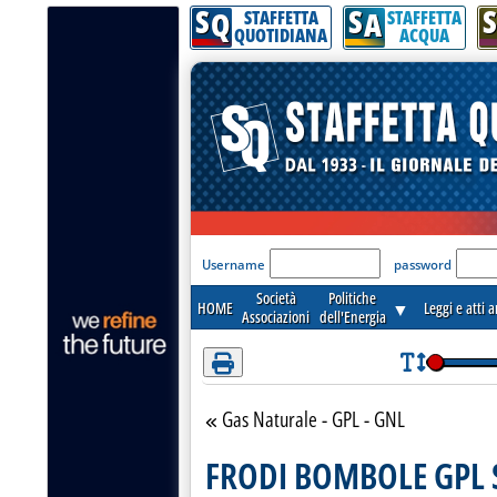
S
S
S
Attenzione! Esegui l'accesso per lèggere interamente la notizia.
Q
A
STAFFETTA
STAFFETTA
QUOTIDIANA
ACQUA
'Modulo Login per acceder
Username
password
Società
Politiche
HOME
▼
Leggi e atti 
Associazioni
dell'Energia
Gas Naturale - GPL - GNL
Torna alla sezione
FRODI BOMBOLE GPL 