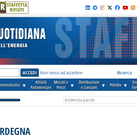
R
STAFFETTA
RIFIUTI
e'
Non riesco ad accedere
Ricerca
Attività
Mercati e
Distribuzione
En
amministrativi
▼
▼
▼
Petrolio
▼
Parlamentare
Prezzi
e Consumi
Ele
ARDEGNA