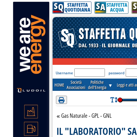
S
S
S
Attenzione! Esegui l'accesso per lèggere interamente la notizia.
Q
A
STAFFETTA
STAFFETTA
QUOTIDIANA
ACQUA
'Modulo Login per acceder
Username
password
Società
Politiche
HOME
▼
Leggi e atti 
Associazioni
dell'Energia
Gas Naturale - GPL - GNL
Torna alla sezione
IL "LABORATORIO" S