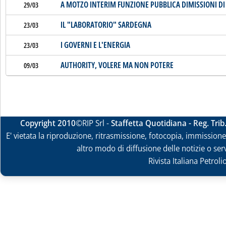
A MOTZO INTERIM FUNZIONE PUBBLICA DIMISSIONI D
29/03
IL "LABORATORIO" SARDEGNA
23/03
I GOVERNI E L'ENERGIA
23/03
AUTHORITY, VOLERE MA NON POTERE
09/03
Copyright 2010
©RIP Srl -
Staffetta Quotidiana - Reg. Tri
E' vietata la riproduzione, ritrasmissione, fotocopia, immissione 
altro modo di diffusione delle notizie o ser
Rivista Italiana Petrol