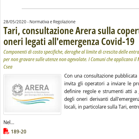
28/05/2020
- Normativa e Regolazione
Tari, consultazione Arera sulla coper
oneri legati all'emergenza Covid-19
. S
. P
Componenti di costo specifiche, deroghe al limite di crescita delle entra
per non gravare sulle utenze non agevolate. I Comuni che applicano il
Csea
Con una consultazione pubblicata i
invita gli operatori a inviare le p
definire regole e strumenti atti a
degli oneri derivanti dall'emergen
locali, in particolare sulla Tari, en
Leggi tutta la notizia: 'Tari, consultazione Arera sulla c
Nel...
Lista allegati PDF alla notizia
189-20