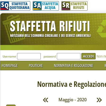
S
S
S
Q
A
R
STAFFETTA
STAFFETTA
STAFFETTA
QUOTIDIANA
ACQUA
RIFIUTI
'Modulo Login per accedere'
Non ri
Username
password
HOMEPAGE
POLITICHE
NORMATIVA E REGOLAZIONE
R
Normativa e Regolazion
Maggio - 2020