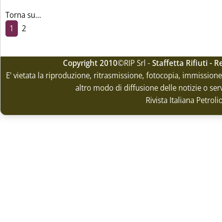
Torna su...
1
2
Copyright 2010
©RIP Srl -
Staffetta Rifiuti -
E' vietata la riproduzione, ritrasmissione, fotocopia, immissione 
altro modo di diffusione delle notizie o ser
Rivista Italiana Petrol