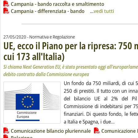
Campania - bando raccolta e smaltimento
Campania - differenziata - bando
...
vedi tutti
27/05/2020
- Normativa e Regolazione
UE, ecco il Piano per la ripresa: 750 m
cui 173 all'Italia)
. Sottotitolo: Si chiama Next Generation EU, è st
. Pubblicata mercoledì 27 maggio 2020 alle 16.55
Si chiama Next Generation EU, è stato presentato oggi all'europarlame
debito contratto dalla Commissione europea
Un fondo da 750 miliardi, di cui 
250 di prestiti. Il tutto con un i
del bilancio UE al 2% del Pil
Commissione di indebitarsi per 75
finanziari. Di questo fondo, le fe
Leggi tutta
a Italia e Spagna, i due...
Lista allegati PDF alla notizia
Comunicazione bilancio pluriennale
Comunicazione P