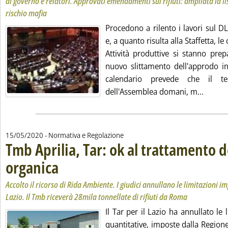
di governo e relatori. Approvati emendamenti sui rifiuti: ampliata la lis
rischio mafia
Procedono a rilento i lavori sul D
e, a quanto risulta alla Staffetta, 
Attività produttive si stanno pre
nuovo slittamento dell'approdo i
calendario prevede che il te
Leggi t
dell'Assemblea domani, m...
15/05/2020
- Normativa e Regolazione
Tmb Aprilia, Tar: ok al trattamento d
organica
. Sottotitolo: Accolto il ricorso di Rida Ambiente. I giudici annullano l
. Pubblicata venerdì 15 maggio 2020 alle 11.12.
Accolto il ricorso di Rida Ambiente. I giudici annullano le limitazioni 
Lazio. Il Tmb riceverà 28mila tonnellate di rifiuti da Roma
Il Tar per il Lazio ha annullato le 
quantitative, imposte dalla Regione