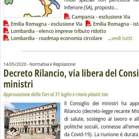
Leggi tutt
Inferiore (SA), proposto...
Lista allegati PDF alla notizia
Campania - esclusione Via
Emilia Romagna - esclusione Via
Emilia Romagna - is
Lombardia - elenco imprese tributo ridotto
Lombardia - roadmap economia circolare
...
vedi tutti
14/05/2020
- Normativa e Regolazione
Decreto Rilancio, via libera del Consi
ministri
. Sottotitolo: Approvazione della Tari al 31 luglio e rinvio plastic tax
. Pubblicata giovedì 14 maggio 2020 alle 10.18.
Approvazione della Tari al 31 luglio e rinvio plastic tax
Il Consiglio dei ministri ha appr
Rilancio (decreto-legge recante Mi
di salute, sostegno al lavoro e a
politiche sociali, connesse all'em
da Covid-19). La riunione è durata