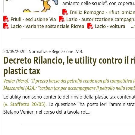
amianto nelle scuole”, con copertu.
Lista allegati PDF alla notizia
Emilia Romagna - rifiuti amia
Friuli - esclusione Via
Lazio - autorizzazione campagn
Lazio - variante sostanziale Ricrea
Lazio - voltura
...
di:
20/05/2020
- Normativa e Regolazione -
V.R.
Decreto Rilancio, le utility contro il 
plastic tax
. Sottotitolo: Venier (Hera): “il prezzo basso del petrolio rende no
. Pubblicata mercoledì 20 maggio 2020 alle 12.50.
Venier (Hera): “il prezzo basso del petrolio rende non più competitiva la
Mazzoncini (A2A): “carbon tax per accompagnare il petrolio nella tom
Le utility non sono contente del rinvio della plastic tax contenu
(v. Staffetta 20/05)
. La questione l'ha posta ieri l'amministr
Leggi tutta la notizia:
Stefano Venier, nel corso della tavola rot...