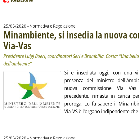
Relazione
25/05/2020
- Normativa e Regolazione
Minambiente, si insedia la nuova c
Via-Vas
. Sottotitolo: Presidente Luigi Boeri, coordinatori Seri e Brambilla. Costa:
. Pubblicata lunedì 25 maggio 2020 alle 15.35.
Presidente Luigi Boeri, coordinatori Seri e Brambilla. Costa: “Una bella 
dell'ambiente”
Si è insediata oggi, con una vi
presenza del ministro dell'Ambi
nuova commissione Via Vas 
precedente, rimasta in carica per
proroga. Lo fa sapere il Minamb
Via-VS è l'organo indipendente che
25/05/2020
- Normativa e Regolazione