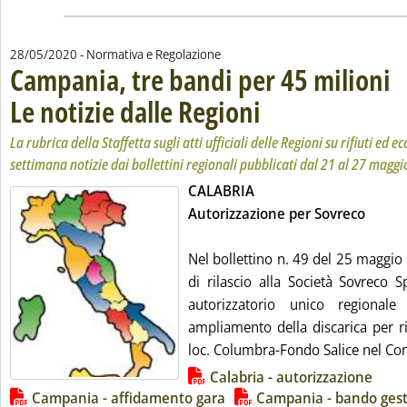
28/05/2020
- Normativa e Regolazione
Campania, tre bandi per 45 milioni
Le notizie dalle Regioni
. Sottotitolo: La rubrica della Staf
. Pubblicata giovedì 28 maggio 20
La rubrica della Staffetta sugli atti ufficiali delle Regioni su rifiuti ed
settimana notizie dai bollettini regionali pubblicati dal 21 al 27 maggi
CALABRIA
Autorizzazione per Sovreco
Nel bollettino n. 49 del 25 maggio 
di rilascio alla Società Sovreco 
autorizzatorio unico regional
ampliamento della discarica per ri
loc. Columbra-Fondo Salice nel Co
Lista allegati PDF alla notizia
Calabria - autorizzazione
Campania - affidamento gara
Campania - bando gesti