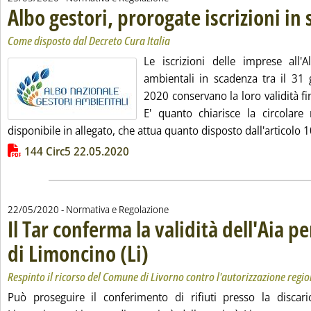
Albo gestori, prorogate iscrizioni in
Come disposto dal Decreto Cura Italia
Le iscrizioni delle imprese all'A
ambientali in scadenza tra il 31 
2020 conservano la loro validità f
E' quanto chiarisce la circolar
disponibile in allegato, che attua quanto disposto dall'articolo 1
Lista allegati PDF alla notizia
144 Circ5 22.05.2020
22/05/2020
- Normativa e Regolazione
Il Tar conferma la validità dell'Aia p
di Limoncino (Li)
. Sottotitolo: Respinto il ricorso del Comune di Li
. Pubblicata venerdì 22 maggio 2020 alle 15.56.
Respinto il ricorso del Comune di Livorno contro l'autorizzazione regio
Può proseguire il conferimento di rifiuti presso la discari