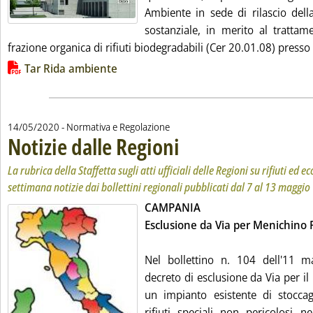
Ambiente in sede di rilascio dell
sostanziale, in merito al trattam
frazione organica di rifiuti biodegradabili (Cer 20.01.08) presso 
Lista allegati PDF alla notizia
Tar Rida ambiente
14/05/2020
- Normativa e Regolazione
Notizie dalle Regioni
. Sottotitolo: La rubrica della Staffetta 
. Pubblicata giovedì 14 maggio 2020 all
La rubrica della Staffetta sugli atti ufficiali delle Regioni su rifiuti ed
settimana notizie dai bollettini regionali pubblicati dal 7 al 13 maggio
CAMPANIA
Esclusione da Via per Menichino 
Nel bollettino n. 104 dell'11 m
decreto di esclusione da Via per il 
un impianto esistente di stocca
rifiuti speciali non pericolosi