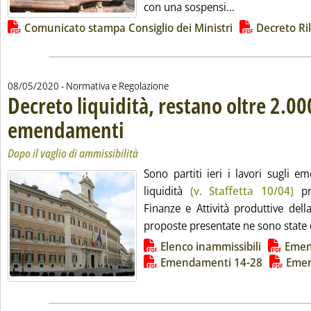
Leggi tutta la n
con una sospensi...
Lista allegati PDF alla notizia
Comunicato stampa Consiglio dei Ministri
Decreto Ri
08/05/2020
- Normativa e Regolazione
Decreto liquidità, restano oltre 2.00
emendamenti
. Sottotitolo: Dopo il vaglio di ammissibilità
. Pubblicata venerdì 08 maggio 2020 alle 11.35.
Dopo il vaglio di ammissibilità
Sono partiti ieri i lavori sugli 
liquidità
(v. Staffetta 10/04)
pr
Finanze e Attività produttive del
proposte presentate ne sono state 
Lista allegati PDF alla notizia
Elenco inammissibili
Emen
Emendamenti 14-28
Emen