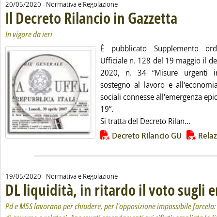
20/05/2020
- Normativa e Regolazione
Il Decreto Rilancio in Gazzetta
. Sottotitolo: In v
. Pubblicata mer
In vigore da ieri
È pubblicato Supplemento ordi
Ufficiale n. 128 del 19 maggio il 
2020, n. 34 “Misure urgenti i
sostegno al lavoro e all'economia
sociali connesse all'emergenza ep
19”.
Leggi tu
Si tratta del Decreto Rilan...
Lista allegati PDF alla notizia
Decreto Rilancio GU
Relaz
19/05/2020
- Normativa e Regolazione
DL liquidità, in ritardo il voto sugl
Pd e M5S lavorano per chiudere, per l'opposizione impossibile farcela