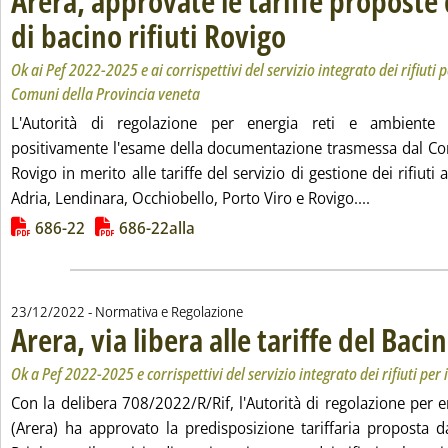
Arera, approvate le tariffe proposte 
di bacino rifiuti Rovigo
. Sottotitolo: Ok ai Pef 2022-2025 
. Pubblicata venerdì 23 dicembre 
Ok ai Pef 2022-2025 e ai corrispettivi del servizio integrato dei rifiuti 
Comuni della Provincia veneta
L'Autorità di regolazione per energia reti e ambiente 
positivamente l'esame della documentazione trasmessa dal Consi
Rovigo in merito alle tariffe del servizio di gestione dei rifiut
Leggi tutta
Adria, Lendinara, Occhiobello, Porto Viro e Rovigo....
Lista allegati PDF alla notizia
686-22
686-22alla
23/12/2022
- Normativa e Regolazione
Arera, via libera alle tariffe del Baci
Ok a Pef 2022-2025 e corrispettivi del servizio integrato dei rifiuti per 
Con la delibera 708/2022/R/Rif, l'Autorità di regolazione per 
(Arera) ha approvato la predisposizione tariffaria proposta d