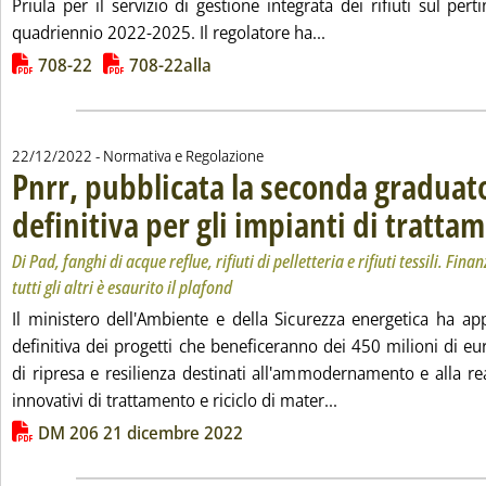
Priula per il servizio di gestione integrata dei rifiuti sul perti
Leggi tutta la notizia
quadriennio 2022-2025. Il regolatore ha...
Lista allegati PDF alla notizia
708-22
708-22alla
22/12/2022
- Normativa e Regolazione
Pnrr, pubblicata la seconda graduat
definitiva per gli impianti di trattam
Di Pad, fanghi di acque reflue, rifiuti di pelletteria e rifiuti tessili. Fina
tutti gli altri è esaurito il plafond
Il ministero dell'Ambiente e della Sicurezza energetica ha ap
definitiva dei progetti che beneficeranno dei 450 milioni di e
di ripresa e resilienza destinati all'ammodernamento e alla re
Leggi tutta la notiz
innovativi di trattamento e riciclo di mater...
Lista allegati PDF alla notizia
DM 206 21 dicembre 2022