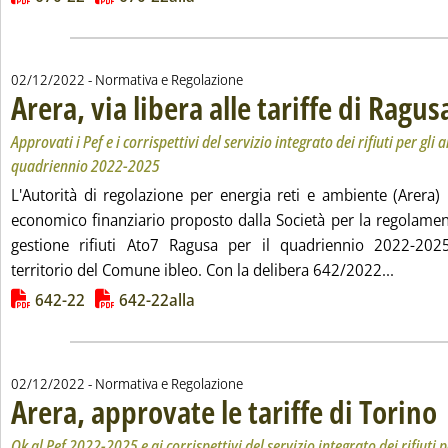
02/12/2022
- Normativa e Regolazione
Arera, via libera alle tariffe di Ragus
Approvati i Pef e i corrispettivi del servizio integrato dei rifiuti per gli
quadriennio 2022-2025
L'Autorità di regolazione per energia reti e ambiente (Arera)
economico finanziario proposto dalla Società per la regolament
gestione rifiuti Ato7 Ragusa per il quadriennio 2022-2025
Leggi tu
territorio del Comune ibleo. Con la delibera 642/2022...
Lista allegati PDF alla notizia
642-22
642-22alla
02/12/2022
- Normativa e Regolazione
Arera, approvate le tariffe di Torino
. 
. 
Ok al Pef 2022-2025 e ai corrispettivi del servizio integrato dei rifiuti p