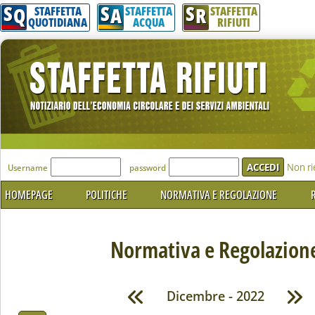
S
S
S
Q
A
R
STAFFETTA
STAFFETTA
STAFFETTA
QUOTIDIANA
ACQUA
RIFIUTI
'Modulo Login per accedere'
Non ri
Username
password
HOMEPAGE
POLITICHE
NORMATIVA E REGOLAZIONE
R
Normativa e Regolazion
Dicembre - 2022