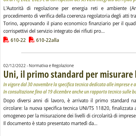
L'Autorità di regolazione per energia reti e ambiente (Ar
procedimento di verifica della coerenza regolatoria degli atti 
Torino, approvando il piano economico finanziario per il qua
Leggi tutta la 
corrispettivi del servizio integrato dei rifiuti pro...
Lista allegati PDF alla notizia
610-22
610-22alla
02/12/2022
- Normativa e Regolazione
Uni, il primo standard per misurare l
In vigore dal 30 novembre la specifica tecnica dedicata alle imprese e a
In consultazione fino al 19 dicembre anche un rapporto tecnico sulle b
Dopo diversi anni di lavoro, è arrivato il primo standard n
circolare: la nuova specifica tecnica UNI/TS 11820, finalizzat
omogeneo per la misurazione dei livelli di circolarità di imprese
Leggi tutta la noti
Il documento è stato presentato martedì da...