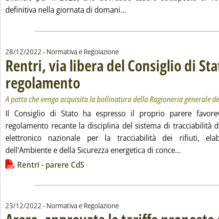
Leggi tutta la notizia: 'Rifi
definitiva nella giornata di domani...
28/12/2022
- Normativa e Regolazione
Rentri, via libera del Consiglio di Sta
regolamento
. Sottotitolo: A patto che venga acquisita la bollinatura del
. Pubblicata mercoledì 28 dicembre 2022 alle 15.8.
A patto che venga acquisita la bollinatura della Ragioneria generale de
Il Consiglio di Stato ha espresso il proprio parere favor
regolamento recante la disciplina del sistema di tracciabilità de
elettronico nazionale per la tracciabilità dei rifiuti, el
Leggi tutta
dell'Ambiente e della Sicurezza energetica di conce...
Lista allegati PDF alla notizia
Rentri - parere CdS
23/12/2022
- Normativa e Regolazione