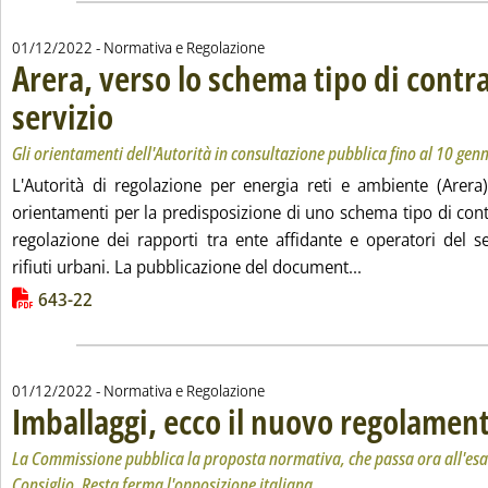
01/12/2022
- Normativa e Regolazione
Arera, verso lo schema tipo di contra
servizio
. Sottotitolo: Gli orientamenti dell'Autorità in consultazione pubblica fi
. Pubblicata giovedì 01 dicembre 2022 alle 15.28.
Gli orientamenti dell'Autorità in consultazione pubblica fino al 10 ge
L'Autorità di regolazione per energia reti e ambiente (Arera
orientamenti per la predisposizione di uno schema tipo di contr
regolazione dei rapporti tra ente affidante e operatori del se
Leggi tutta la no
rifiuti urbani. La pubblicazione del document...
Lista allegati PDF alla notizia
643-22
01/12/2022
- Normativa e Regolazione
Imballaggi, ecco il nuovo regolamen
La Commissione pubblica la proposta normativa, che passa ora all'es
Consiglio. Resta ferma l'opposizione italiana