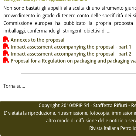
Non sono bastati gli appelli alla scelta di uno strumento giuri
provvedimento in grado di tenere conto delle specificità dei s
Commissione europea ha pubblicato la propria proposta 
Leggi tutta 
imballaggi, confermando gli stringenti obiettivi di ...
Lista allegati PDF alla notizia
Annexes to the proposal
Impact assessment accompanying the proposal - part 1
Impact assessment accompanying the proposal - part 2
Proposal for a Regulation on packaging and packaging w
Torna su...
Copyright 2010
©RIP Srl -
Staffetta Rifiuti -
E' vietata la riproduzione, ritrasmissione, fotocopia, immissione 
altro modo di diffusione delle notizie o ser
Rivista Italiana Petrol