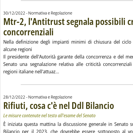
30/12/2022
- Normativa e Regolazione
Mtr-2, l'Antitrust segnala possibili cr
concorrenziali
. Pubblicata venerdì 30 dicembre 2022 alle 16.37.
Nella definizione degli impianti minimi di chiusura del ciclo 
alcune regioni
Il presidente dell'Autorità garante della concorrenza e del me
Senato una segnalazione relativa alle criticità concorrenziali
Leggi tutta la notizia: 'Mtr-2, l'Anti
regioni italiane nell'attuaz...
28/12/2022
- Normativa e Regolazione
Rifiuti, cosa c'è nel Ddl Bilancio
. Sottotitolo
. Pubblicata 
Le misure contenute nel testo all'esame del Senato
È iniziata questa mattina la discussione generale in Senato s
Bilancio per il 2023, che dovrebbe essere sottoposto al vo