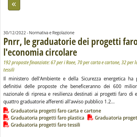
30/12/2022
- Normativa e Regolazione
Pnrr, le graduatorie dei progetti far
l'economia circolare
. Sottotitolo: 192 proposte finanziate: 67 
. Pubblicata venerdì 30 dicembre 2022 al
192 proposte finanziate: 67 per i Raee, 70 per carta e cartone, 32 per la
tessili
Il ministero dell'Ambiente e della Sicurezza energetica ha 
definitivi delle proposte che beneficeranno dei 600 milio
nazionale di ripresa e resilienza destinati ai progetti faro di
Leggi tutt
quattro graduatorie afferenti all'avviso pubblico 1.2...
Lista allegati PDF alla notizia
Graduatoria progetti faro carta e cartone
Graduatoria progetti faro plastica
Graduatoria proget
Graduatoria progetti faro tessili