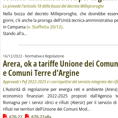
Lo prevede l'articolo 18 della bozza del decreto Milleproroghe
Nella bozza del decreto Milleproroghe, che dovrebbe esser
giorni, c'è anche la proroga dell'Unità tecnica-amministrativa per
in Campania
(v. Staffetta 20/12)
.
Leggi tutta la notizia: 'Campania, verso la prorog
Stando all'a...
16/12/2022
- Normativa e Regolazione
Arera, ok a tariffe Unione dei Comu
e Comuni Terre d'Argine
. Sottotitolo: Approvati i Pef 20
. Pubblicata venerdì 16 dicemb
Approvati i Pef 2022-2025 e i corrispettivi del servizio integrato dei rifi
L'Autorità di regolazione per energia reti e ambiente (Arera
economico finanziari 2022-2025 proposti dall'Agenzia terr
Romagna per i servizi idrici e rifiuti (Atersir) per il servizio d
Leggi tutta la
rifiuti nei territori dell'Unione dei Comuni Mod...
Lista allegati PDF alla notizia
670-22
670-22alla