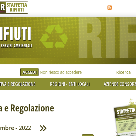
R
STAFFETTA
RIFIUTI
e'
Non riesco ad accedere
Ricerca
IVA E REGOLAZIONE
REGIONI - ENTI LOCALI
AZIENDE CONSORZ
 e Regolazione
embre - 2022