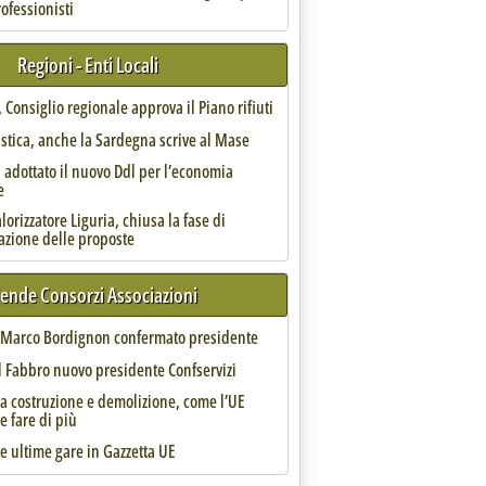
rofessionisti
racciabilità dei rifiuti'
Regioni - Enti Locali
Consiglio regionale approva il Piano rifiuti
astica, anche la Sardegna scrive al Mase
 adottato il nuovo Ddl per l’economia
e
orizzatore Liguria, chiusa la fase di
azione delle proposte
iende Consorzi Associazioni
, Marco Bordignon confermato presidente
l Fabbro nuovo presidente Confservizi
to che modifica il Dlgs 116/2020'
da costruzione e demolizione, come l’UE
e fare di più
 le ultime gare in Gazzetta UE