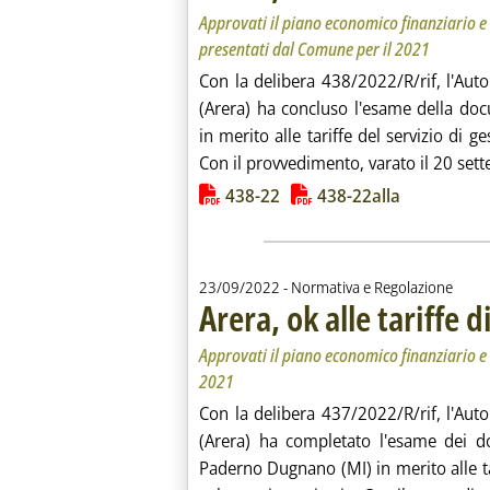
Approvati il piano economico finanziario e i 
presentati dal Comune per il 2021
Con la delibera 438/2022/R/rif, l'Auto
(Arera) ha concluso l'esame della d
in merito alle tariffe del servizio di ge
Con il provvedimento, varato il 20 sett
Lista allegati PDF alla notiz
438-22
438-22alla
23/09/2022
- Normativa e Regolazione
Arera, ok alle tariffe
Approvati il piano economico finanziario e i c
2021
Con la delibera 437/2022/R/rif, l'Auto
(Arera) ha completato l'esame dei 
Paderno Dugnano (MI) in merito alle tari