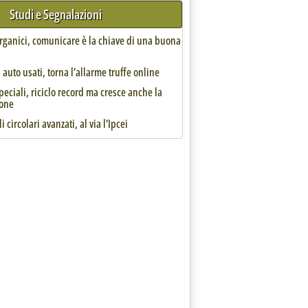
Studi e Segnalazioni
organici, comunicare è la chiave di una buona
auto usati, torna l’allarme truffe online
speciali, riciclo record ma cresce anche la
one
i circolari avanzati, al via l’Ipcei
ust rende obbligatori gli impegni di Polieco'
a chiama all'appello gli stakeholders, commenti e osservazioni fino al 16 dicembre
22 alle 15.18.