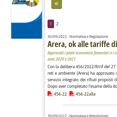
1
2
30/09/2022
- Normativa e Regolazione
Arera, ok alle tariffe 
Approvati i piani economico finanziari e i cor
anni 2020 e 2021
Con la delibera 456/2022/R/rif del 27 
reti e ambiente (Arera) ha approvato i 
servizio integrato dei rifiuti propos
Dopo aver completato l'esame della d
Lista allegati PDF alla notiz
456-22
456-22alla
30/09/2022
- Normativa e Regolazione