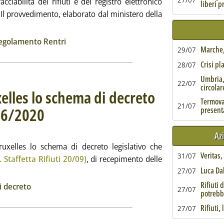
cciabilità dei rifiuti e del registro elettronico
liberi p
i. Il provvedimento, elaborato dal ministero della
gi tutta la notizia: 'Rentri, il regolamento del nuovo sistema di t
ia
egolamento Rentri
Marche, 
29/07
Crisi pl
28/07
Umbria,
22/07
circolar
xelles lo schema di decreto
Termoval
21/07
116/2020
present
. Sottotitolo: Sulla Strategia per l'economia circolare
. Pubblicata venerdì 30 settembre 2022 alle 11.7.
Az
Bruxelles lo schema di decreto legislativo che
Veritas
31/07
. Staffetta Rifiuti 20/09)
, di recepimento delle
Luca Da
tta la notizia: 'Mite, notificato a Bruxelles lo schema di decre
27/07
ia
Rifiuti 
 decreto
27/07
potrebb
Rifiuti,
27/07