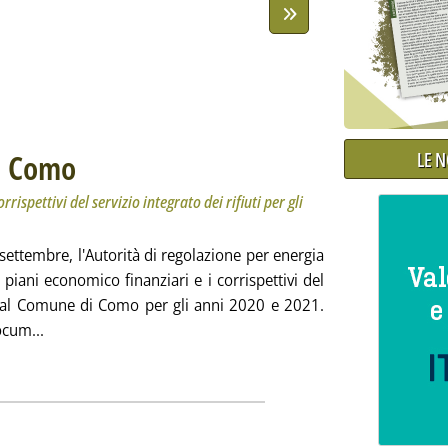
LE 
di Como
. Sottotitolo: Approvati i piani economico finanziari e i corrispettivi del servizi
. Pubblicata venerdì 30 settembre 2022 alle 17.56.
rispettivi del servizio integrato dei rifiuti per gli
settembre, l'Autorità di regolazione per energia
piani economico finanziari e i corrispettivi del
ti dal Comune di Como per gli anni 2020 e 2021.
Leggi tutta la notizia: 'Arera, ok alle tariffe di Como'
ocum...
ia