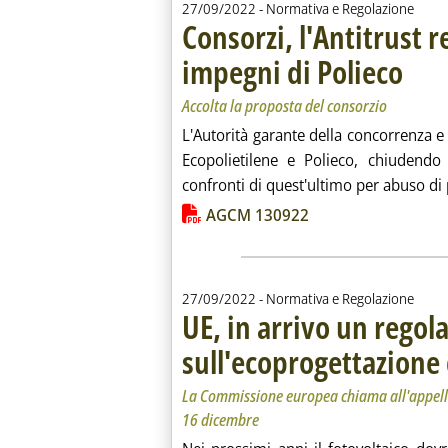
27/09/2022
- Normativa e Regolazione
Consorzi, l'Antitrust r
impegni di Polieco
. Sottotit
. Pubblic
Accolta la proposta del consorzio
L'Autorità garante della concorrenza 
Ecopolietilene e Polieco, chiudendo
confronti di quest'ultimo per abuso di
Lista allegati PDF alla notiz
AGCM 130922
27/09/2022
- Normativa e Regolazione
UE, in arrivo un rego
sull'ecoprogettazione 
La Commissione europea chiama all'appello
16 dicembre