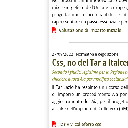
Nei prossimi anni il fotovoltaico do
mix energetico dell'Unione europea
progettazione ecocompatibile e d
rappresentare un passo essenziale per m
Lista allegati PDF alla notiz
Valutazione di impatto iniziale
27/09/2022
- Normativa e Regolazione
Css, no del Tar a Italc
Secondo i giudici legittimo per la Regione 
chiedere nuova Aia per modifica sostanzial
Il Tar Lazio ha respinto un ricorso del
di imporre un procedimento Aia per m
aggiornamento dell'Aia, per il progetto
al coke nell'impianto di Colleferro (RM)
Leggi tutta la notizia: 'Css, no del 
...
Lista allegati PDF alla notiz
Tar RM colleferro css