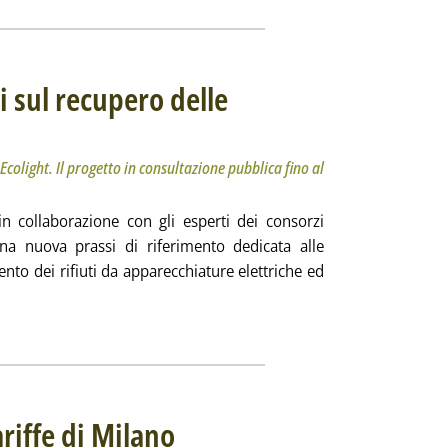
 sul recupero delle
o: Elaborata in collaborazione con Ecoped ed Ecolight. Il progetto in consultazione pubblica fino
a venerdì 23 settembre 2022 alle 14.20.
colight. Il progetto in consultazione pubblica fino al
in collaborazione con gli esperti dei consorzi
na nuova prassi di riferimento dedicata alle
ento dei rifiuti da apparecchiature elettriche ed
tta la notizia: 'Raee, nuova prassi Uni sul recupero delle mater
ariffe di Milano
. Sottotitolo: Approvati il piano economico finanziario e i c
. Pubblicata venerdì 23 settembre 2022 alle 12.32.