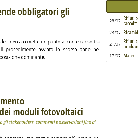
ende obbligatori gli
Rifiuti 
olo: Accolta la proposta del consorzio
ata martedì 27 settembre 2022 alle 16.4.
28/07
raccolta
Ricambi 
23/07
Rifiuti 
e del mercato mette un punto al contenzioso tra
21/07
produzi
 il procedimento avviato lo scorso anno nei
Material
17/07
Leggi tutta la notizia: 'Consorzi, l'Antitr
 posizione dominante...
ia
lamento
dei moduli fotovoltaici
. Sottotitolo: La Commissione europe
. Pubblicata martedì 27 settembre 20
 gli stakeholders, commenti e osservazioni fino al