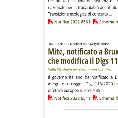
recante la disciplina del sistema di tra
nazionale per la tracciabilità dei rifiut
Leg
Transizione ecologica di concerto ...
Lista allegati PDF alla notiz
Notifica 2022 656 I
Schema r
30/09/2022
- Normativa e Regolazione
Mite, notificato a Bru
che modifica il Dlgs 
Sulla Strategia per l'economia circolare
Il governo italiano ha notificato a 
integra e corregge il Dlgs 116/2020
(v
Leggi tu
direttive europee n. 851 e 85...
Lista allegati PDF alla notiz
Notifica 2022 651 I
Schema di