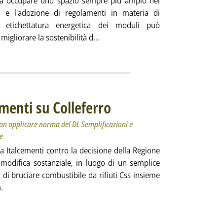
vrà occupare uno spazio sempre più ampio nel
, e l'adozione di regolamenti in materia di
i etichettatura energetica dei moduli può
Leggi tutta la notizia: 'UE, in arr
igliorare la sostenibilità d...
ia
ementi su Colleferro
. Sottotitolo: Secondo i giudici legittimo per 
. Pubblicata martedì 27 settembre 2022 alle 14
non applicare norma del DL Semplificazioni e
e
la Italcementi contro la decisione della Regione
odifica sostanziale, in luogo di un semplice
 di bruciare combustibile da rifiuti Css insieme
.
Tar a Italcementi su Colleferro'
ia