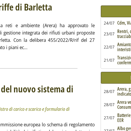
iffe di Barletta
. Sottotitolo: Per gli anni 2020 e 2021
. Pubblicata venerdì 30 settembre 2022 alle 17.55.
Cdm, Via
24/07
gia reti e ambiente (Arera) ha approvato le
Rentri, 
di gestione integrata dei rifiuti urbani proposte
23/07
tracciabi
letta. Con la delibera 455/2022/R/rif del 27
Amianto,
Leggi tutta la notizia: 'Arera, approvate le tariffe 
o i piani ec...
22/07
interist
ia
Transizi
21/07
conferm
 del nuovo sistema di
Arera, g
28/07
indicat
. Sottotitolo: Il testo inviato a Bruxelles e i modelli di registro di carico e scarico e formulario di
. Pubblicata venerdì 30 settembre 2022 alle 13.46.
Arera ve
28/07
Consum
gistro di carico e scarico e formulario di
Batterie
27/07
EER
a Commissione europea lo schema di regolamento
Albo ges
27/07