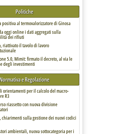
Politiche
 positiva al termovalorizzatore di Ginosa
da oggi online i dati aggregati sulla
lità dei rifiuti
 riattivato il tavolo di lavoro
di Barletta'
ituzionale
one 5.0, Mimit: firmato il decreto, al via le
e degli investimenti
Normativa e Regolazione
li orientamenti per il calcolo del macro-
ore R3
 identificazione dei rifiuti
rso riassetto con nuova divisione
atori
, chiarimenti sulla gestione dei nuovi codici
tori ambientali, nuova sottocategoria per i