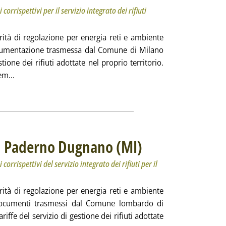
corrispettivi per il servizio integrato dei rifiuti
rità di regolazione per energia reti e ambiente
ocumentazione trasmessa dal Comune di Milano
stione dei rifiuti adottate nel proprio territorio.
Leggi tutta la notizia: 'Arera, via libera alle tariffe di Milan
em...
ia
 di Paderno Dugnano (MI)
. Sottotitolo: Approvati il piano eco
. Pubblicata venerdì 23 settembre 
orrispettivi del servizio integrato dei rifiuti per il
rità di regolazione per energia reti e ambiente
documenti trasmessi dal Comune lombardo di
ffe del servizio di gestione dei rifiuti adottate