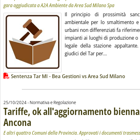
gara aggiudicata a A2A Ambiente da Area Sud Milano Spa
Il principio di prossimità san
ambientale per lo smaltimento e i
urbani non differenziati fa riferime
impianti ai luoghi di produzione o 
legale della stazione appaltante
Leggi tutta la n
giudici del Tar per...
Lista allegati PDF alla notizia
Sentenza Tar MI - Bea Gestioni vs Area Sud Milano
25/10/2024
- Normativa e Regolazione
Tariffe, ok all'aggiornamento bienna
Ancona
. Sottotitolo: E altri quattro Comuni della Provincia. Approvati i documen
. Pubblicata venerdì 25 ottobre 2024 alle 17.22.
E altri quattro Comuni della Provincia. Approvati i documenti trasmes