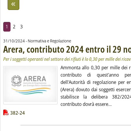
1
2
3
31/10/2024
- Normativa e Regolazione
Arera, contributo 2024 entro il 29 
Per i soggetti operanti nel settore dei rifiuti è lo 0,30 per mille dei rica
Ammonta allo 0,30 per mille dei ric
contributo di quest'anno pe
dell'Autorità di regolazione per e
(Arera) dovuto dai soggetti esercenti
stabilisce la delibera 382/2024
Leggi tut
contributo dovrà essere...
Lista allegati PDF alla notizia
382-24