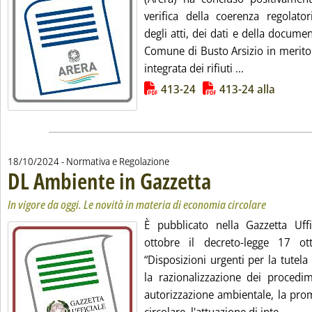
verifica della coerenza regolator
degli atti, dei dati e della docum
Comune di Busto Arsizio in merito 
Leggi tutta la
integrata dei rifiuti ...
Lista allegati PDF alla notizia
413-24
413-24 alla
18/10/2024
- Normativa e Regolazione
DL Ambiente in Gazzetta
. Sottotitolo: In vigore da oggi
. Pubblicata venerdì 18 ottobr
In vigore da oggi. Le novità in materia di economia circolare
È pubblicato nella Gazzetta Uff
ottobre il decreto-legge 17 o
“Disposizioni urgenti per la tutel
la razionalizzazione dei procedim
autorizzazione ambientale, la pro
Leggi