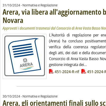
31/10/2024
- Normativa e Regolazione
Arera, via libera all'aggiornamento 
Novara
. Sottotitolo: Approvati i documenti trasmessi dal Consorzio di Area Vast
. Pubblicata giovedì 31 ottobre 2024 alle 12.27.
Approvati i documenti trasmessi dal Consorzio di Area Vasta Basso No
L'Autorità di regolazione per en
(Arera) ha concluso positivamen
verifica della coerenza regolator
degli atti, dei dati e della docum
Consorzio di Area Vasta Basso Nova
Leggi tutta
gestione integrata dei...
Lista allegati PDF alla notizia
451-2024-R-rif
451-2024-R
30/10/2024
- Normativa e Regolazione
Arera, gli orientamenti finali sullo 