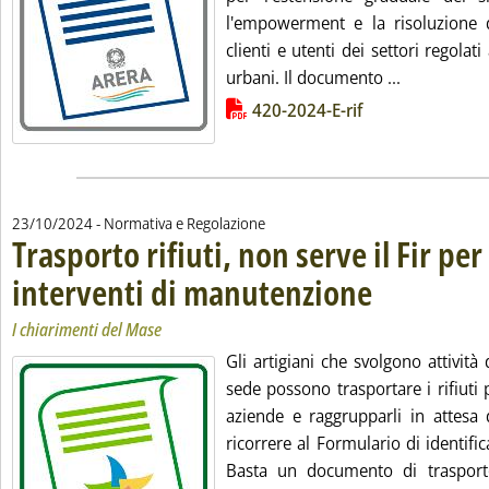
l'empowerment e la risoluzione d
clienti e utenti dei settori regolati
Leggi tutta 
urbani. Il documento ...
Lista allegati PDF alla notizia
420-2024-E-rif
23/10/2024
- Normativa e Regolazione
Trasporto rifiuti, non serve il Fir per
interventi di manutenzione
. Sottotitolo: I chiari
. Pubblicata mercoledì
I chiarimenti del Mase
Gli artigiani che svolgono attivit
sede possono trasportare i rifiuti 
aziende e raggrupparli in attesa 
ricorrere al Formulario di identifica
Basta un documento di trasporto