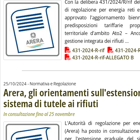
Con la delibera 431/2024/R/rif del
di regolazione per energia reti 
approvato l'aggiornamento bien
predisposizioni tariffarie pro
territoriale d'ambito Ato2 – Anco
Leggi
gestione integrata dei rifiuti ...
Lista allegati PDF alla notizia
431-2024-R-rif
431-2024-R
431-2024-R-rif-ALLEGATO B
25/10/2024
- Normativa e Regolazione
Arera, gli orientamenti sull'estensio
sistema di tutele ai rifiuti
. Sottotitolo: In consultazi
. Pubblicata venerdì 25 otto
In consultazione fino al 25 novembre
L'Autorità di regolazione per en
(Arera) ha posto in consultazione
per l'estensione graduale del s