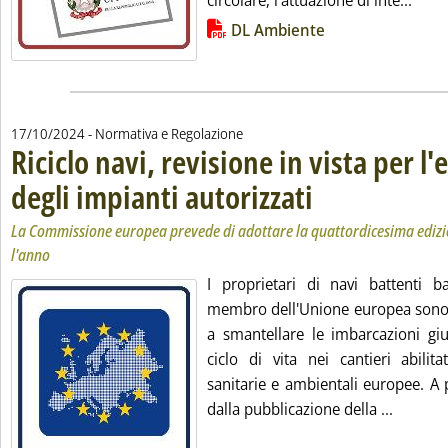
circolare, l'attuazione di inte...
Lista allegati PDF alla notizia
DL Ambiente
17/10/2024
- Normativa e Regolazione
Riciclo navi, revisione in vista per l
degli impianti autorizzati
. Sottotitolo: La Commission
. Pubblicata giovedì 17 otto
La Commissione europea prevede di adottare la quattordicesima edizio
l'anno
I proprietari di navi battenti 
membro dell'Unione europea sono 
a smantellare le imbarcazioni giu
ciclo di vita nei cantieri abili
sanitarie e ambientali europee. A 
Leggi tu
dalla pubblicazione della ...