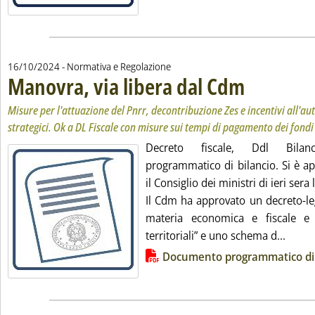
16/10/2024
- Normativa e Regolazione
Manovra, via libera dal Cdm
. Sottotitolo: Misure
. Pubblicata mercoled
Misure per l'attuazione del Pnrr, decontribuzione Zes e incentivi all'au
strategici. Ok a DL Fiscale con misure sui tempi di pagamento dei fondi
Decreto fiscale, Ddl Bila
programmatico di bilancio. Si è ap
il Consiglio dei ministri di ieri sera
Il Cdm ha approvato un decreto-le
materia economica e fiscale e 
Leggi 
territoriali” e uno schema d...
Lista allegati PDF alla notizia
Documento programmatico di 