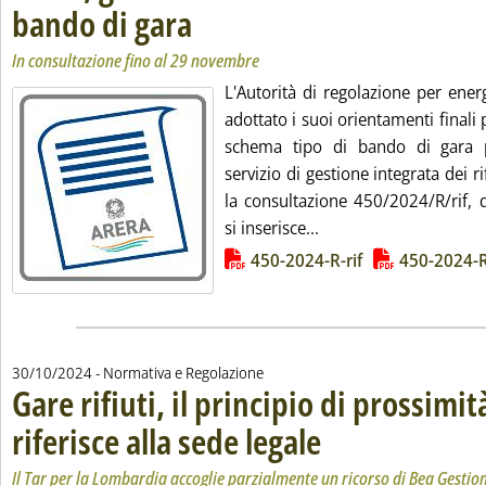
bando di gara
. Sottotitolo: In consultazione fino al 29 novembre
. Pubblicata mercoledì 30 ottobre 2024 alle 17.29.
In consultazione fino al 29 novembre
L'Autorità di regolazione per ener
adottato i suoi orientamenti finali 
schema tipo di bando di gara p
servizio di gestione integrata dei r
la consultazione 450/2024/R/rif, d
Leggi tutta la notizia
si inserisce...
Lista allegati PDF alla notizia
450-2024-R-rif
450-2024-R
30/10/2024
- Normativa e Regolazione
Gare rifiuti, il principio di prossimit
riferisce alla sede legale
. Sottotitolo: Il Tar per la Lom
. Pubblicata mercoledì 30 ottob
Il Tar per la Lombardia accoglie parzialmente un ricorso di Bea Gestioni