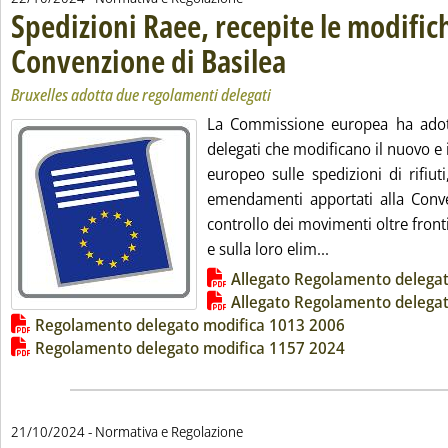
Spedizioni Raee, recepite le modifich
Convenzione di Basilea
. Sottotitolo: Bruxelles adotta due
. Pubblicata martedì 22 ottobre 20
Bruxelles adotta due regolamenti delegati
La Commissione europea ha adot
delegati che modificano il nuovo e
europeo sulle spedizioni di rifiut
emendamenti apportati alla Conve
controllo dei movimenti oltre frontie
Leggi tutta la no
e sulla loro elim...
Lista allegati PDF alla notizia
Allegato Regolamento delega
Allegato Regolamento delega
Regolamento delegato modifica 1013 2006
Regolamento delegato modifica 1157 2024
21/10/2024
- Normativa e Regolazione