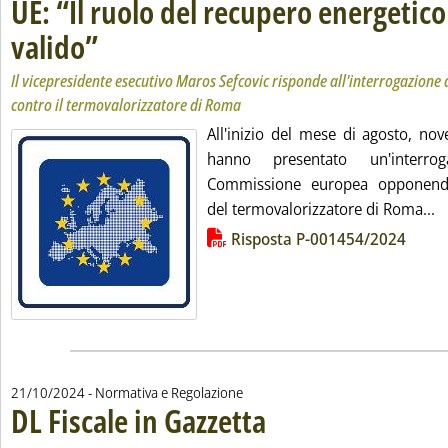
UE: “Il ruolo del recupero energetico
valido”
. Sottotitolo: Il vicepresidente esecutivo Maros Sefcovic risponde all'inter
. Pubblicata lunedì 21 ottobre 2024 alle 17.59.
Il vicepresidente esecutivo Maros Sefcovic risponde all'interrogazione d
contro il termovalorizzatore di Roma
All'inizio del mese di agosto, nov
hanno presentato un'interrog
Commissione europea opponendos
Le
del termovalorizzatore di Roma...
Lista allegati PDF alla notizia
Risposta P-001454/2024
21/10/2024
- Normativa e Regolazione
DL Fiscale in Gazzetta
. Sottotitolo: In vigore da ieri
. Pubblicata lunedì 21 ottobre 2024 al