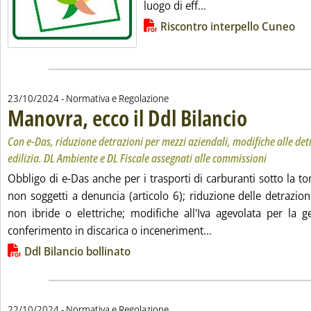
Leggi tutta la notizia
luogo di eff...
Lista allegati PDF alla notizia
Riscontro interpello Cuneo
23/10/2024
- Normativa e Regolazione
Manovra, ecco il Ddl Bilancio
. Sottotitolo: Con e
. Pubblicata mercol
Con e-Das, riduzione detrazioni per mezzi aziendali, modifiche alle detr
edilizia. DL Ambiente e DL Fiscale assegnati alle commissioni
Obbligo di e-Das anche per i trasporti di carburanti sotto la to
non soggetti a denuncia (articolo 6); riduzione delle detrazion
non ibride o elettriche; modifiche all'Iva agevolata per la ge
Leggi tutta la notizi
conferimento in discarica o inceneriment...
Lista allegati PDF alla notizia
Ddl Bilancio bollinato
22/10/2024
- Normativa e Regolazione