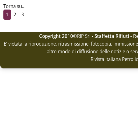
Torna su...
1
2
3
Copyright 2010
©RIP Srl -
Staffetta Rifiuti -
E' vietata la riproduzione, ritrasmissione, fotocopia, immissione 
altro modo di diffusione delle notizie o ser
Rivista Italiana Petrol