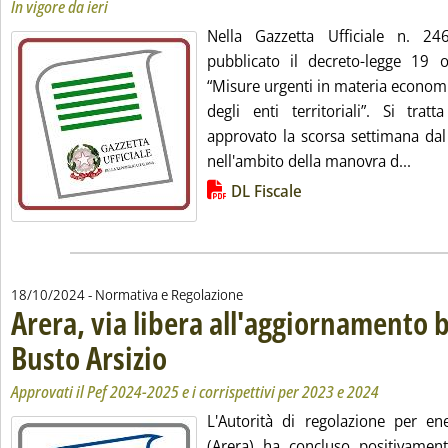
In vigore da ieri
Nella Gazzetta Ufficiale n. 2
pubblicato il decreto-legge 19 
“Misure urgenti in materia economic
degli enti territoriali”. Si trat
approvato la scorsa settimana dal 
Leggi
nell'ambito della manovra d...
Lista allegati PDF alla notizia
DL Fiscale
18/10/2024
- Normativa e Regolazione
Arera, via libera all'aggiornamento 
Busto Arsizio
. Sottotitolo: Approvati il Pef 2024-2025 e i corrispettivi p
. Pubblicata venerdì 18 ottobre 2024 alle 14.32.
Approvati il Pef 2024-2025 e i corrispettivi per 2023 e 2024
L'Autorità di regolazione per en
(Arera) ha concluso positivamen