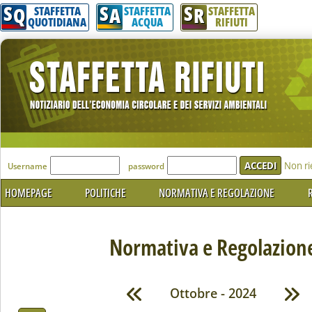
S
S
S
Q
A
R
STAFFETTA
STAFFETTA
STAFFETTA
QUOTIDIANA
ACQUA
RIFIUTI
'Modulo Login per accedere'
Non ri
Username
password
HOMEPAGE
POLITICHE
NORMATIVA E REGOLAZIONE
R
Normativa e Regolazion
Ottobre - 2024