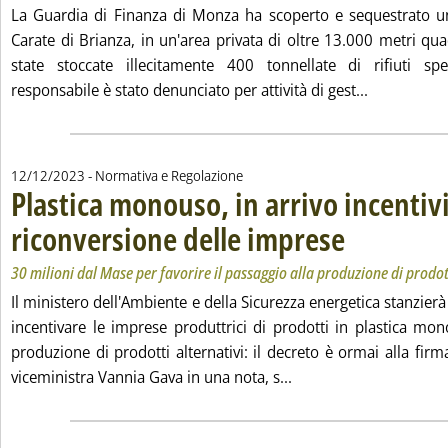
La Guardia di Finanza di Monza ha scoperto e sequestrato un
Carate di Brianza, in un'area privata di oltre 13.000 metri qu
state stoccate illecitamente 400 tonnellate di rifiuti spec
Leggi tutta 
responsabile è stato denunciato per attività di gest...
12/12/2023
- Normativa e Regolazione
Plastica monouso, in arrivo incentivi
riconversione delle imprese
. Sottotitolo: 30 mili
. Pubblicata martedì 
30 milioni dal Mase per favorire il passaggio alla produzione di prodot
Il ministero dell'Ambiente e della Sicurezza energetica stanzierà
incentivare le imprese produttrici di prodotti in plastica mon
produzione di prodotti alternativi: il decreto è ormai alla fir
Leggi tutta la notizia
viceministra Vannia Gava in una nota, s...