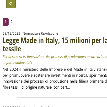
1
2
28/12/2023
- Normativa e Regolazione
Legge Made in Italy, 15 milioni per la
tessile
. Sottotitolo: Per la ricerca e l'innovazione dei processi di produzione con at
. Pubblicata giovedì 28 dicembre 2023 alle 11.28.
Per la ricerca e l'innovazione dei processi di produzione con attenzione a
impatto ambientale
Nel 2024 il ministero delle Imprese e del Made in Italy stanzi
per promuovere e sostenere investimenti in ricerca, sperimenta
innovazione dei processi di produzione nella filiera primaria 
Leggi tutta la notizia:
fibre tessili di origine naturale, con part...