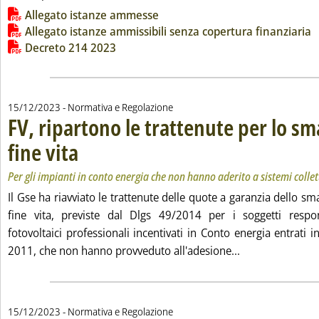
Lista allegati PDF alla notizia
Allegato istanze ammesse
Allegato istanze ammissibili senza copertura finanziaria
Decreto 214 2023
15/12/2023
- Normativa e Regolazione
FV, ripartono le trattenute per lo s
fine vita
. Sottotitolo: Per gli impianti in conto energia che non hanno aderito a s
. Pubblicata venerdì 15 dicembre 2023 alle 11.39.
Per gli impianti in conto energia che non hanno aderito a sistemi collet
Il Gse ha riavviato le trattenute delle quote a garanzia dello s
fine vita, previste dal Dlgs 49/2014 per i soggetti respon
fotovoltaici professionali incentivati in Conto energia entrati i
Leggi tutta la n
2011, che non hanno provveduto all'adesione...
15/12/2023
- Normativa e Regolazione