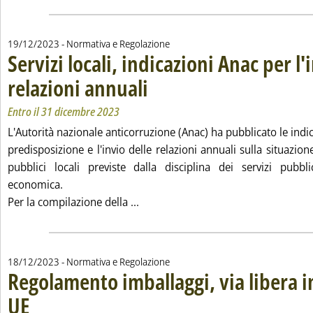
19/12/2023
- Normativa e Regolazione
Servizi locali, indicazioni Anac per l'
relazioni annuali
. Sottotitolo: Entro il 31 dicembre 2023
. Pubblicata martedì 19 dicembre 2023 alle 12.53
Entro il 31 dicembre 2023
L'Autorità nazionale anticorruzione (Anac) ha pubblicato le indic
predisposizione e l'invio delle relazioni annuali sulla situazion
pubblici locali previste dalla disciplina dei servizi pubbli
economica.
Leggi tutta la notizia: 'Servizi local
Per la compilazione della ...
18/12/2023
- Normativa e Regolazione
Regolamento imballaggi, via libera i
UE
. Sottotitolo: Adottato l'orientamento generale sulla proposta, con il voto contrario del
. Pubblicata lunedì 18 dicembre 2023 alle 17.7.