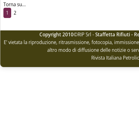
Torna su...
1
2
Copyright 2010
©RIP Srl -
Staffetta Rifiuti -
E' vietata la riproduzione, ritrasmissione, fotocopia, immissione 
altro modo di diffusione delle notizie o ser
Rivista Italiana Petrol