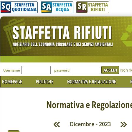
S
S
S
Q
A
R
STAFFETTA
STAFFETTA
STAFFETTA
QUOTIDIANA
ACQUA
RIFIUTI
'Modulo Login per accedere'
Non ri
Username
password
HOMEPAGE
POLITICHE
NORMATIVA E REGOLAZIONE
R
Normativa e Regolazion
Dicembre - 2023