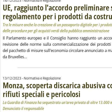
14/12/2023
- Normativa e Regolazione
UE, raggiunto l'accordo preliminare 
regolamento per i prodotti da costr
Tra le misure anche la creazione di un passaporto digitale per i prodott
delle procedure per gli acquisti verdi della pubblica amministrazione
Il Parlamento europeo e il Consiglio hanno raggiunto un acco
revisione delle norme sulla commercializzazione dei prodotti
del pacchetto di misure sull'economia circolare annunciato a m
Leggi tutta la notizia: 'UE, raggiunto l'accordo
da Bruxelles...
13/12/2023
- Normativa e Regolazione
Monza, scoperta discarica abusiva c
rifiuti speciali e pericolosi
. Sottotitolo: La Guardia d
. Pubblicata mercoledì 13
La Guardia di Finanza ha sequestrato un'area privata di oltre 13.000 
Denunciato il responsabile