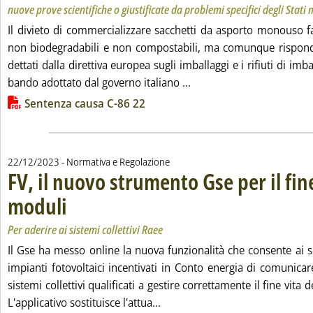
nuove prove scientifiche o giustificate da problemi specifici degli Stat
Il divieto di commercializzare sacchetti da asporto monouso fa
non biodegradabili e non compostabili, ma comunque rispondent
dettati dalla direttiva europea sugli imballaggi e i rifiuti di imbal
Leggi tutta la notizia: 'I
bando adottato dal governo italiano ...
Lista allegati PDF alla notizia
Sentenza causa C-86 22
22/12/2023
- Normativa e Regolazione
FV, il nuovo strumento Gse per il fine
moduli
. Sottotitolo: Per aderire ai sistemi collettivi Raee
. Pubblicata venerdì 22 dicembre 2023 alle 9.40.
Per aderire ai sistemi collettivi Raee
Il Gse ha messo online la nuova funzionalità che consente ai s
impianti fotovoltaici incentivati in Conto energia di comunica
sistemi collettivi qualificati a gestire correttamente il fine vita d
Leggi tutta la notizia: 'FV, il 
L'applicativo sostituisce l'attua...