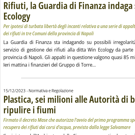
Rifiuti, la Guardia di Finanza indaga
Ecology
. Sottotitolo: Per ipotesi di turbata libertà degli incanti relativa a una ser
. Pubblicata venerdì 15 dicembre 2023 alle 11.28.
Per ipotesi di turbata libertà degli incanti relativa a una serie di appalt
dei rifiuti in tre Comuni della provincia di Napoli
La Guardia di Finanza sta indagando su possibili irregolarit
servizio di gestione dei rifiuti alla ditta Win Ecology da parte 
provincia di Napoli. Gli appalti in questione valgono quasi 85 mi
Leggi tutta la noti
Ieri mattina i finanzieri del Gruppo di Torre...
15/12/2023
- Normativa e Regolazione
Plastica, sei milioni alle Autorità di 
ripulire i fiumi
. Sottotitolo: Firmato il decreto Mase che autorizza l'
. Pubblicata venerdì 15 dicembre 2023 alle 11.0.
Firmato il decreto Mase che autorizza l'avvio del primo programma spe
recupero dei rifiuti dai corsi d'acqua, previsto dalla legge Salvamare