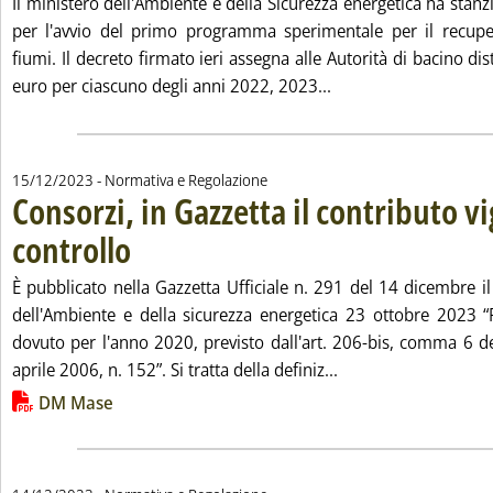
Il ministero dell'Ambiente e della Sicurezza energetica ha stanzi
per l'avvio del primo programma sperimentale per il recuper
fiumi. Il decreto firmato ieri assegna alle Autorità di bacino dis
Leggi tutta la notizia
euro per ciascuno degli anni 2022, 2023...
15/12/2023
- Normativa e Regolazione
Consorzi, in Gazzetta il contributo vi
controllo
. Pubblicata venerdì 15 dicembre 2023 alle 10.32.
È pubblicato nella Gazzetta Ufficiale n. 291 del 14 dicembre i
dell'Ambiente e della sicurezza energetica 23 ottobre 2023 “
dovuto per l'anno 2020, previsto dall'art. 206-bis, comma 6 de
Leggi tutta la notizi
aprile 2006, n. 152”. Si tratta della definiz...
Lista allegati PDF alla notizia
DM Mase