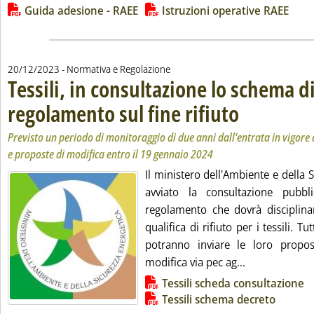
Lista allegati PDF alla notizia
Guida adesione - RAEE
Istruzioni operative RAEE
20/12/2023
- Normativa e Regolazione
Tessili, in consultazione lo schema d
regolamento sul fine rifiuto
. Sottotitolo: Previsto
. Pubblicata mercoled
Previsto un periodo di monitoraggio di due anni dall'entrata in vigore 
e proposte di modifica entro il 19 gennaio 2024
Il ministero dell'Ambiente e della 
avviato la consultazione pubb
regolamento che dovrà disciplinar
qualifica di rifiuto per i tessili. Tut
potranno inviare le loro propos
Leggi tutta la
modifica via pec ag...
Lista allegati PDF alla notizia
Tessili scheda consultazione
Tessili schema decreto