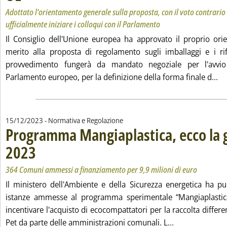
Adottato l'orientamento generale sulla proposta, con il voto contrario 
ufficialmente iniziare i colloqui con il Parlamento
Il Consiglio dell'Unione europea ha approvato il proprio or
merito alla proposta di regolamento sugli imballaggi e i rifi
provvedimento fungerà da mandato negoziale per l'avvio
Le
Parlamento europeo, per la definizione della forma finale d...
15/12/2023
- Normativa e Regolazione
Programma Mangiaplastica, ecco la 
2023
. Sottotitolo: 364 Comuni ammessi a finanziamento per 9,9 milioni di euro
. Pubblicata venerdì 15 dicembre 2023 alle 13.19.
364 Comuni ammessi a finanziamento per 9,9 milioni di euro
Il ministero dell'Ambiente e della Sicurezza energetica ha pub
istanze ammesse al programma sperimentale “Mangiaplastica
incentivare l'acquisto di ecocompattatori per la raccolta differen
Leggi tutta la
Pet da parte delle amministrazioni comunali. L...