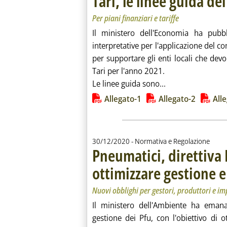
Tari, le linee guida de
Per piani finanziari e tariffe
Il ministero dell'Economia ha pubbl
interpretative per l'applicazione del c
per supportare gli enti locali che devon
Tari per l'anno 2021.
Leggi tutta la not
Le linee guida sono...
Lista allegati PDF alla notiz
Allegato-1
Allegato-2
All
30/12/2020
- Normativa e Regolazione
Pneumatici, direttiv
ottimizzare gestione e
Nuovi obblighi per gestori, produttori e im
Il ministero dell'Ambiente ha emanat
gestione dei Pfu, con l'obiettivo di 