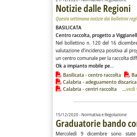
Notizie dalle Regioni
. So
. Pu
Questa settimana notizie dai bollettini reg
BASILICATA
Centro raccolta, progetto a Viggianel
Nel bollettino n. 120 del 16 dicembr
valutazione d'incidenza positiva al pr
un centro comunale per la raccolta diff
Leggi tutta
Ok a impianto mobile pe
...
Lista allegati PDF alla notiz
Basilicata - centro raccolta
Ba
Calabria - adeguamento discarica
Calabria - centri raccolta
...
vedi 
15/12/2020
- Normativa e Regolazione
Graduatorie bando co
Mercoledì 9 dicembre sono state