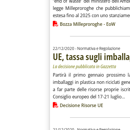
“end of waste” del ministero dell'Ambi
legge Milleproroghe che pubblichiamo
estesa fino al 2025 con uno stanziame
Lista allegati PDF alla notiz
Bozza Milleproroghe - EoW
22/12/2020
- Normativa e Regolazione
UE, tassa sugli imballa
La decisione pubblicata in Gazzetta
Partirà il primo gennaio prossimo la
imballaggi in plastica non riciclati ge
a far parte delle risorse proprie iscri
Le
Consiglio europeo del 17-21 luglio...
Lista allegati PDF alla notiz
Decisione Risorse UE
21/12/2020
- Normativa e Regolazione