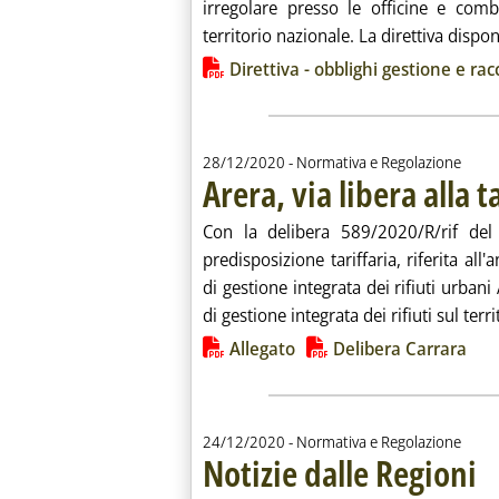
irregolare presso le officine e comb
territorio nazionale. La direttiva dispon
Lista allegati PDF alla notiz
Direttiva - obblighi gestione e rac
28/12/2020
- Normativa e Regolazione
Arera, via libera alla t
Con la delibera 589/2020/R/rif de
predisposizione tariffaria, riferita all
di gestione integrata dei rifiuti urban
di gestione integrata dei rifiuti sul territ
Lista allegati PDF alla notiz
Allegato
Delibera Carrara
24/12/2020
- Normativa e Regolazione
Notizie dalle Regioni
. So
. Pu