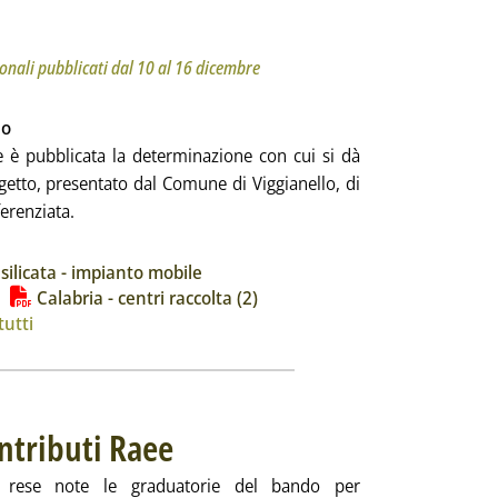
ttotitolo: Questa settimana notizie dai bollettini regionali pubblicati dal 10 al 16 dicembre
bblicata lunedì 21 dicembre 2020 alle 15.53.
ionali pubblicati dal 10 al 16 dicembre
lo
e è pubblicata la determinazione con cui si dà
ogetto, presentato dal Comune di Viggianello, di
erenziata.
 la notizia: 'Notizie dalle Regioni'
ia
silicata - impianto mobile
Calabria - centri raccolta (2)
tutti
ntributi Raee
. Pubblicata martedì 15 dicembre 2020 alle 15.7.
 rese note le graduatorie del bando per