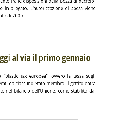
ente tra le disposizioni della bozza di decreto-
 in allegato. L'autorizzazione di spesa viene
Leggi tutta la notizia: 'Fine rifiuto, proroga per
nto di 200mi...
ia
ggi al via il primo gennaio
. Sottotitolo: La decisione pub
. Pubblicata martedì 22 dice
 “plastic tax europea”, ovvero la tassa sugli
nerati da ciascuno Stato membro. Il gettito entra
tte nel bilancio dell'Unione, come stabilito dal
ggi tutta la notizia: 'UE, tassa sugli imballaggi al via il primo g
ia