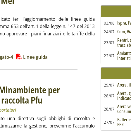
l Mef
icato ieri l'aggiornamento delle linee guida
Ispra, 
03/08
omma 653 dell'art. 1 della legge n. 147 del 2013
Cdm, Via
24/07
o approvare i piani finanziari e le tariffe della
Rentri, 
23/07
tracciabi
izia: 'Tari, le linee guida del Mef '
Amianto,
ia
22/07
egato-4
Linee guida
interist
Arera, i
29/07
a Minambiente per
Arera, g
28/07
 raccolta Pfu
. Sottotitolo: Nuovi obblighi per gestori, produttori e importatori
. Pubblicata mercoledì 30 dicembre 2020 alle 12.56.
indicat
Arera ve
28/07
portatori
Consum
o una direttiva sugli obblighi di raccolta e
Batterie
27/07
EER
ottimizzarne la gestione, prevenirne l'accumulo