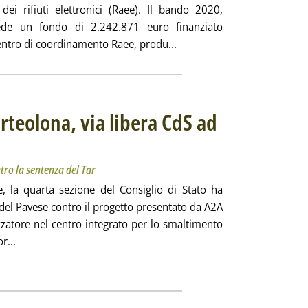
dei rifiuti elettronici (Raee). Il bando 2020,
ede un fondo di 2.242.871 euro finanziato
Leggi tutta la notizia: 'Gr
entro di coordinamento Raee, produ...
rteolona, via libera CdS ad
ttadini contro la sentenza del Tar
39.
ntro la sentenza del Tar
la quarta sezione del Consiglio di Stato ha
ci del Pavese contro il progetto presentato da A2A
zzatore nel centro integrato per lo smaltimento
Leggi tutta la notizia: 'Termovalorizzatore Corteolona, via 
r...
ia