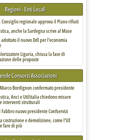
Regioni - Enti Locali
biente per ottimizzare gestione e raccolta Pfu'
Consiglio regionale approva il Piano rifiuti
astica, anche la Sardegna scrive al Mase
 adottato il nuovo Ddl per l’economia
e
orizzatore Liguria, chiusa la fase di
azione delle proposte
iende Consorzi Associazioni
, Marco Bordignon confermato presidente
astica, Anci e Utilitalia chiedono misure
e interventi strutturali
l Fabbro nuovo presidente Confservizi
da costruzione e demolizione, come l’UE
e fare di più