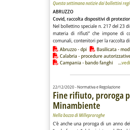
Questa settimana notizie dai bollettini reg
ABRUZZO
Covid, raccolta dispositivi di protezio
Nel bollettino speciale n. 217 del 23 
materia di rifiuti” che impone di co
comunali, contenitori per la raccolta dif
Lista allegati PDF alla notiz
Abruzzo - dpi
Basilicata - modi
Calabria - procedure autorizzativ
Campania - bando fanghi
...
vedi
22/12/2020
- Normativa e Regolazione
Fine rifiuto, proroga p
Minambiente
. Sottotitolo: Nella b
. Pubblicata martedì 
Nella bozza di Milleproroghe
C'è anche una proroga di un anno del