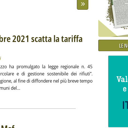
re 2021 scatta la tariffa
LE 
gge regionale sui rifiuti
 2020 alle 14.2.
i
ruzzo ha promulgato la legge regionale n. 45
olare e di gestione sostenibile dei rifiuti”.
egione, al fine di diffondere nel più breve tempo
Leggi tutta la notizia: 'Abruzzo, dal 31 dicembre 2021
muni del...
ia
. Sottotitolo: Per piani finanziari e tariffe
. Pubblicata giovedì 31 dicembre 2020 alle 9.58.