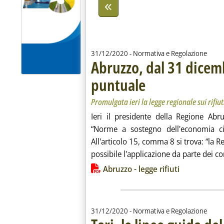
31/12/2020
- Normativa e Regolazione
Abruzzo, dal 31 dicemb
puntuale
. Sottotitolo: Promulgata ieri la le
. Pubblicata giovedì 31 dicembre
Promulgata ieri la legge regionale sui rifiut
Ieri il presidente della Regione Ab
“Norme a sostegno dell'economia circ
All'articolo 15, comma 8 si trova: “la R
possibile l'applicazione da parte dei co
Lista allegati PDF alla notiz
Abruzzo - legge rifiuti
31/12/2020
- Normativa e Regolazione