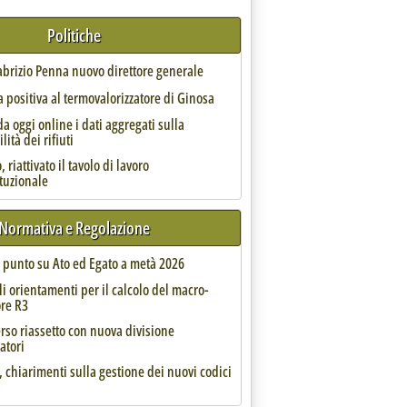
Politiche
Fabrizio Penna nuovo direttore generale
 positiva al termovalorizzatore di Ginosa
da oggi online i dati aggregati sulla
lità dei rifiuti
 riattivato il tavolo di lavoro
ituzionale
Normativa e Regolazione
l punto su Ato ed Egato a metà 2026
li orientamenti per il calcolo del macro-
ore R3
rso riassetto con nuova divisione
atori
, chiarimenti sulla gestione dei nuovi codici