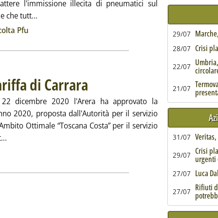
attere l'immissione illecita di pneumatici sul
Leggi tutta la notizia: 'Pneumatici, direttiva Minam
e che tutt...
ia
colta Pfu
Marche, 
29/07
Crisi pl
28/07
Umbria,
22/07
circolar
ariffa di Carrara
. Pubblicata lunedì 28 dicembre 2020 alle 15.28.
Termoval
21/07
present
l 22 dicembre 2020 l'Arera ha approvato la
'anno 2020, proposta dall'Autorità per il servizio
Az
i Ambito Ottimale “Toscana Costa” per il servizio
Veritas
Leggi tutta la notizia: 'Arera, via libera alla tariffa di Carrara'
...
31/07
ia
Crisi pl
29/07
urgenti 
Luca Da
27/07
Rifiuti 
27/07
potrebb
ttotitolo: Questa settimana notizie dai bollettini regionali pubblicati dal 17 al 23 dicembre
bblicata giovedì 24 dicembre 2020 alle 12.4.