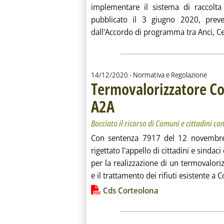
implementare il sistema di raccolta 
pubblicato il 3 giugno 2020, prev
dall'Accordo di programma tra Anci, C
14/12/2020
- Normativa e Regolazione
Termovalorizzatore Co
A2A
. Sottotitolo: Bocciato il ricorso di Comuni e ci
. Pubblicata lunedì 14 dicembre 2020 alle 14.
Bocciato il ricorso di Comuni e cittadini co
Con sentenza 7917 del 12 novembre, 
rigettato l'appello di cittadini e sinda
per la realizzazione di un termovalori
e il trattamento dei rifiuti esistente a Co
Lista allegati PDF alla notiz
Cds Corteolona