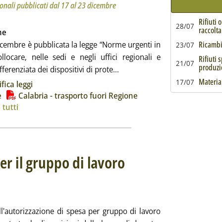
ionali pubblicati dal 17 al 23 dicembre
Rifiuti 
28/07
raccolta
ne
dicembre è pubblicata la legge “Norme urgenti in
Ricambi 
23/07
llocare, nelle sedi e negli uffici regionali e
Rifiuti 
21/07
produzi
Leggi tutta la notizia: 'Notizi
ferenziata dei dispositivi di prote...
ia
Material
17/07
fica leggi
e
Calabria - trasporto fuori Regione
 tutti
er il gruppo di lavoro
ozza di Milleproroghe
22 dicembre 2020 alle 14.9.
l'autorizzazione di spesa per gruppo di lavoro