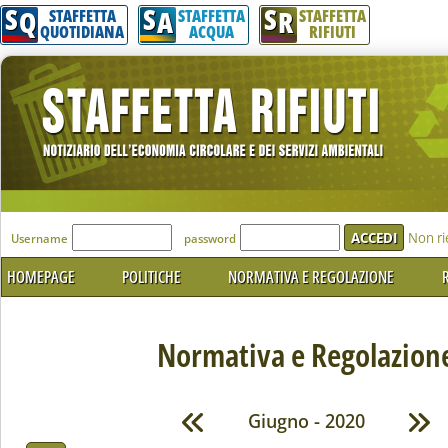
S
S
S
Q
A
R
STAFFETTA
STAFFETTA
STAFFETTA
QUOTIDIANA
ACQUA
RIFIUTI
'Modulo Login per accedere'
Non ri
Username
password
HOMEPAGE
POLITICHE
NORMATIVA E REGOLAZIONE
R
Normativa e Regolazion
Giugno - 2020