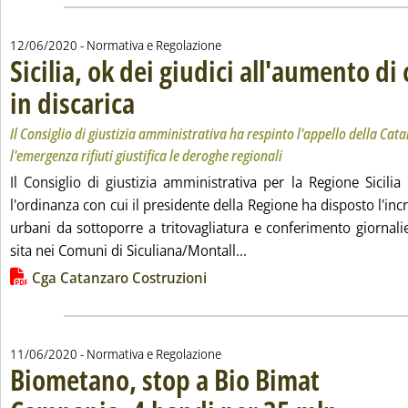
12/06/2020
- Normativa e Regolazione
Sicilia, ok dei giudici all'aumento d
in discarica
. Sottotitolo: Il Consiglio di giustizia amministrativa ha respinto
. Pubblicata venerdì 12 giugno 2020 alle 15.16.
Il Consiglio di giustizia amministrativa ha respinto l'appello della Cat
l'emergenza rifiuti giustifica le deroghe regionali
Il Consiglio di giustizia amministrativa per la Regione Sicilia
l'ordinanza con cui il presidente della Regione ha disposto l'incr
urbani da sottoporre a tritovagliatura e conferimento giornali
Leggi tutta la notizia: 'S
sita nei Comuni di Siculiana/Montall...
Lista allegati PDF alla notizia
Cga Catanzaro Costruzioni
11/06/2020
- Normativa e Regolazione
Biometano, stop a Bio Bimat
. Sottotitolo: La
. Pubblicata gio