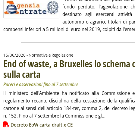
fondo perduto, l'agevolazione ch
destinato agli esercenti attività
autonomo o agrario, titolari di part
compensi inferiori a 5 milioni di euro nel 2019, colpiti dall'eme
15/06/2020
- Normativa e Regolazione
End of waste, a Bruxelles lo schema 
sulla carta
. Sottotitolo: Pareri e osservazioni fino al 7 settembre
. Pubblicata lunedì 15 giugno 2020 alle 10.0.
Pareri e osservazioni fino al 7 settembre
Il ministero dell'Ambiente ha notificato alla Commissione
regolamento recante disciplina della cessazione della qualific
cartone ai sensi dell'articolo 184-ter, comma 2, del decreto leg
Leggi tutta la
n. 152. Fino al 7 settembre la Commissione e gl...
Lista allegati PDF alla notizia
Decreto EoW carta draft x CE