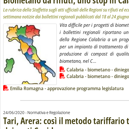
La rubrica della Staffetta sugli atti ufficiali delle Regioni su rifiuti ed
settimana notizie dai bollettini regionali pubblicati dal 18 al 24 giugno
Vita difficile per i progetti di bio
i bollettini regionali riportano u
della Regione Calabria a un proge
per un impianto di trattamento di
produzione di compost di qualità
Leggi tutta la n
biometano, nel C
...
Lista allegati PDF alla notizia
Calabria - biometano - dinieg
Calabria - biometano - dinieg
Emilia Romagna - approvazione programma legislatura
24/06/2020
- Normativa e Regolazione
Tari, Arera: così il metodo tariffario
. Sottotitolo: Pubblicata la delibera 238/2020/R/rif: sp
. Pubblicata mercoledì 24 giugno 2020 alle 18.24.