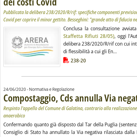
dei costi Covid
Pubblicata la delibera 238/2020/R/rif: specifiche componenti prevision
Covid per coprire il minor gettito. Besseghini: "grande atto di fiducia n
Conclusa la consultazione avvia
Staffetta Rifiuti 28/05)
, oggi l'Au
delibera 238/2020/R/rif con cui in
Leggi tutt
di flessibilità a cui gli En...
Lista allegati PDF alla notizia
238-20
24/06/2020
- Normativa e Regolazione
Compostaggio, Cds annulla Via negat
Respinto l'appello del Comune di Galatina, contrario alla realizzazione
anaerobico
Confermando quanto già disposto dal Tar della Puglia (sentenza
Consiglio di Stato ha annullato la Via negativa rilasciata dalla 