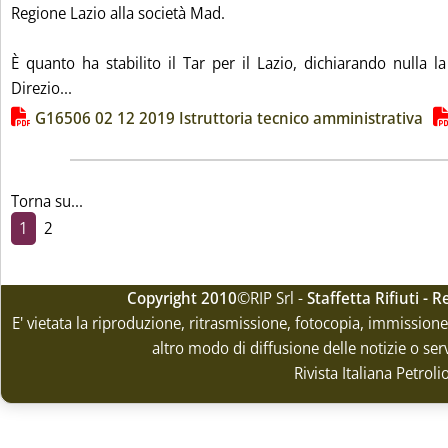
Regione Lazio alla società Mad.
È quanto ha stabilito il Tar per il Lazio, dichiarando nulla l
Leggi tutta la notizia: 'Discarica di Roccasecca, stop
Direzio...
Lista allegati PDF alla notizia
G16506 02 12 2019 Istruttoria tecnico amministrativa
Torna su...
1
2
Copyright 2010
©RIP Srl -
Staffetta Rifiuti -
E' vietata la riproduzione, ritrasmissione, fotocopia, immissione 
altro modo di diffusione delle notizie o ser
Rivista Italiana Petrol