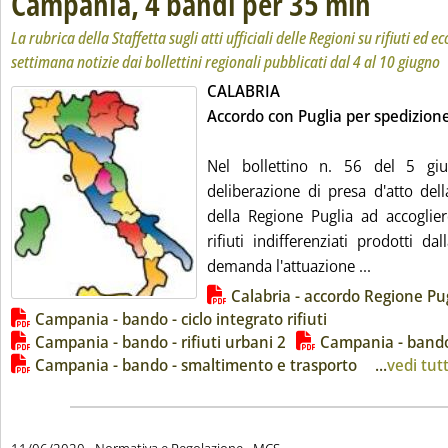
Campania, 4 bandi per 35 mln
La rubrica della Staffetta sugli atti ufficiali delle Regioni su rifiuti ed
settimana notizie dai bollettini regionali pubblicati dal 4 al 10 giugno
CALABRIA
Accordo con Puglia per spedizione 
Nel bollettino n. 56 del 5 gi
deliberazione di presa d'atto dell
della Regione Puglia ad accoglier
rifiuti indifferenziati prodotti d
Leggi tutt
demanda l'attuazione ...
Lista allegati PDF alla notizia
Calabria - accordo Regione Pu
Campania - bando - ciclo integrato rifiuti
Campania - bando - rifiuti urbani 2
Campania - bando 
Campania - bando - smaltimento e trasporto
...
vedi tutt
di: