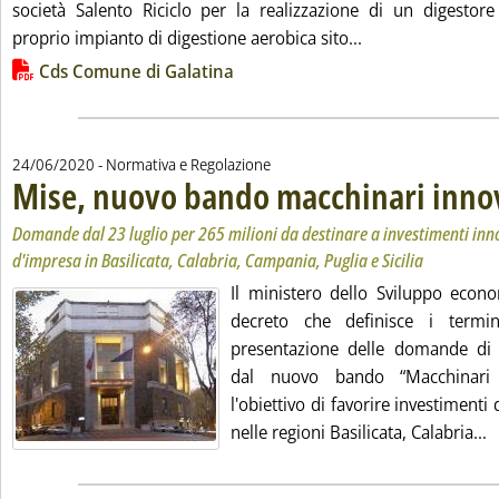
società Salento Riciclo per la realizzazione di un digestor
Leggi tutta la no
proprio impianto di digestione aerobica sito...
Lista allegati PDF alla notizia
Cds Comune di Galatina
24/06/2020
- Normativa e Regolazione
Mise, nuovo bando macchinari innov
Domande dal 23 luglio per 265 milioni da destinare a investimenti innov
d'impresa in Basilicata, Calabria, Campania, Puglia e Sicilia
Il ministero dello Sviluppo econo
decreto che definisce i termi
presentazione delle domande di 
dal nuovo bando “Macchinari 
l'obiettivo di favorire investimenti
L
nelle regioni Basilicata, Calabria...