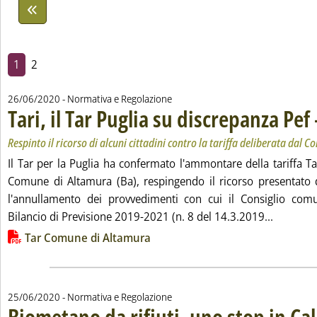
1
2
26/06/2020
- Normativa e Regolazione
Tari, il Tar Puglia su discrepanza Pef
Respinto il ricorso di alcuni cittadini contro la tariffa deliberata dal
Il Tar per la Puglia ha confermato l'ammontare della tariffa T
Comune di Altamura (Ba), respingendo il ricorso presentato d
l'annullamento dei provvedimenti con cui il Consiglio com
Leggi tut
Bilancio di Previsione 2019-2021 (n. 8 del 14.3.2019...
Lista allegati PDF alla notizia
Tar Comune di Altamura
25/06/2020
- Normativa e Regolazione
Biometano da rifiuti, uno stop in Ca