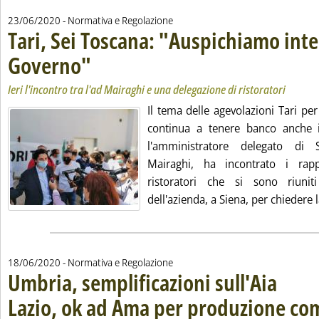
23/06/2020
- Normativa e Regolazione
Tari, Sei Toscana: "Auspichiamo int
Governo"
. Sottotitolo: Ieri l'incontro tra l'ad Mairaghi e una delegazione di ri
. Pubblicata martedì 23 giugno 2020 alle 16.25.
Ieri l'incontro tra l'ad Mairaghi e una delegazione di ristoratori
Il tema delle agevolazioni Tari pe
continua a tenere banco anche i
l'amministratore delegato di
Mairaghi, ha incontrato i rapp
ristoratori che si sono riunit
dell'azienda, a Siena, per chiedere la
18/06/2020
- Normativa e Regolazione
Umbria, semplificazioni sull'Aia
Lazio, ok ad Ama per produzione co