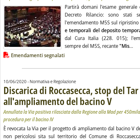
Partirà domani l'esame generale
Decreto Rilancio: sono stati se
l'emendamento M5S sul ripristino
e temporali del deposito tempora
dal Cura Italia (228. 015); l'
Leg
sempre del M5S, recante
"Mis
...
Lista allegati PDF alla notizia
Emendamenti segnalati
10/06/2020
- Normativa e Regolazione
Discarica di Roccasecca, stop del Tar
all'ampliamento del bacino V
. Sottotitolo: Annu
. Pubblicata merco
Annullata la Via positiva rilasciata dalla Regione alla Mad per 450mila
procedura per il bacino IV
È revocata la Via per il progetto di ampliamento dal bacino V del
non pericolosi sita sul territorio del Comune di Roccasecca 