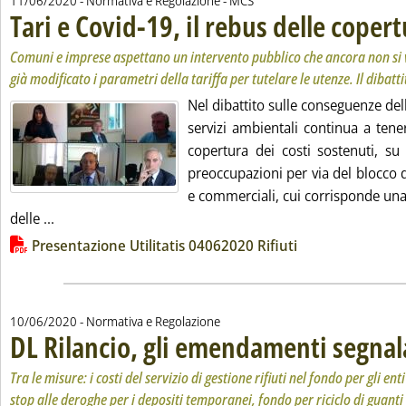
11/06/2020
- Normativa e Regolazione -
MCS
Tari e Covid-19, il rebus delle coper
Comuni e imprese aspettano un intervento pubblico che ancora non si
già modificato i parametri della tariffa per tutelare le utenze. Il dibatt
Nel dibattito sulle conseguenze della
servizi ambientali continua a tene
copertura dei costi sostenuti, su
preoccupazioni per via del blocco de
e commerciali, cui corrisponde una 
Leggi tutta la notizia: 'Tari e Covid-19, il rebus delle c
delle ...
Lista allegati PDF alla notizia
Presentazione Utilitatis 04062020 Rifiuti
10/06/2020
- Normativa e Regolazione
DL Rilancio, gli emendamenti segnal
Tra le misure: i costi del servizio di gestione rifiuti nel fondo per gli ent
stop alle deroghe per i depositi temporanei, fondo per riciclo di guant