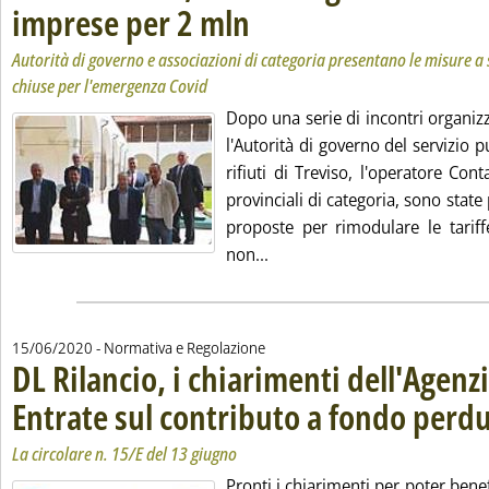
imprese per 2 mln
. Sottotitolo: Autorità di governo e associazi
. Pubblicata giovedì 18 giugno 2020 alle 15.36
Autorità di governo e associazioni di categoria presentano le misure a
chiuse per l'emergenza Covid
Dopo una serie di incontri organizza
l'Autorità di governo del servizio p
rifiuti di Treviso, l'operatore Cont
provinciali di categoria, sono state
proposte per rimodulare le tariffe
Leggi tutta la notizia: 'Bacin
non...
15/06/2020
- Normativa e Regolazione
DL Rilancio, i chiarimenti dell'Agenzi
Entrate sul contributo a fondo perd
La circolare n. 15/E del 13 giugno
Pronti i chiarimenti per poter benef