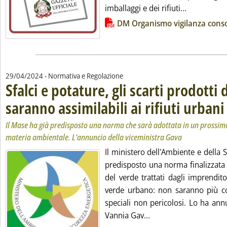
Leggi tutta
imballaggi e dei rifiuti...
Lista allegati PDF alla notizia
DM Organismo vigilanza conso
29/04/2024
- Normativa e Regolazione
Sfalci e potature, gli scarti prodotti
saranno assimilabili ai rifiuti urbani
.
.
Il Mase ha già predisposto una norma che sarà adottata in un prossimo
materia ambientale. L'annuncio della viceministra Gava
Il ministero dell'Ambiente e della 
predisposto una norma finalizzata 
del verde trattati dagli imprenditor
verde urbano: non saranno più con
speciali non pericolosi. Lo ha ann
Leggi tutta la notizia:
Vannia Gav...