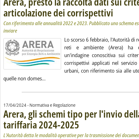
Arera, presto la raccolta dati sui crit
articolazione dei corrispettivi
. Sottotitolo: Co
. Pubblicata vene
Con riferimento alle annualità 2022 e 2023. Pubblicato uno schema ese
inviare
Lo scorso 6 febbraio, l'Autorità di 
reti e ambiente (Arera) ha de
un'indagine conoscitiva sui criter
corrispettivi applicati nel servizio
urbani, con riferimento sia alle u
Leggi tutta la notizia: 'Arera, presto la racc
quelle non domes...
17/04/2024
- Normativa e Regolazione
Arera, gli schemi tipo per l'invio del
tariffaria 2024-2025
. Sottotitolo: L'Autorità detta le modali
. Pubblicata mercoledì 17 aprile 2024 al
L'Autorità detta le modalità operative per la trasmissione dei document