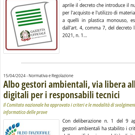
aprile il decreto che introduce il 
per l'acquisto e l'utilizzo di materia
a quelli in plastica monouso, e
dall'art. 4, comma 7, del decreto 
Leggi tutta la notizia:
2021, n. 1...
15/04/2024
- Normativa e Regolazione
Albo gestori ambientali, via libera al
digitali per i responsabili tecnici
. Sottotito
. Pubblica
Il Comitato nazionale ha approvato i criteri e le modalità di svolgime
informatico delle prove
Con deliberazione n. 1 del 9 apr
gestori ambientali ha stabilito i cr