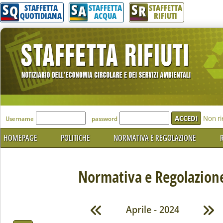
S
S
S
Q
A
R
STAFFETTA
STAFFETTA
STAFFETTA
QUOTIDIANA
ACQUA
RIFIUTI
'Modulo Login per accedere'
Non ri
Username
password
HOMEPAGE
POLITICHE
NORMATIVA E REGOLAZIONE
R
Normativa e Regolazion
Aprile - 2024