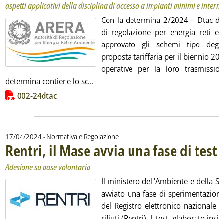
aspetti applicativi della disciplina di accesso a impianti minimi e inte
Con la determina 2/2024 – Dtac del
di regolazione per energia reti 
approvato gli schemi tipo degli
proposta tariffaria per il biennio 
operative per la loro trasmissio
Leggi tutta la notizia: 'Arera, gli sc
determina contiene lo sc...
Lista allegati PDF alla notizia
002-24dtac
17/04/2024
- Normativa e Regolazione
Rentri, il Mase avvia una fase di test
.
.
Adesione su base volontaria
Il ministero dell'Ambiente e della 
avviato una fase di sperimentazion
del Registro elettronico nazionale p
rifiuti (Rentri). Il test, elaborato i