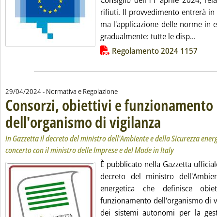
Consiglio dell'11 aprile 2024, rela
rifiuti. Il provvedimento entrerà in 
ma l'applicazione delle norme in 
Leggi 
gradualmente: tutte le disp...
Lista allegati PDF alla notizia
Regolamento 2024 1157
29/04/2024
- Normativa e Regolazione
Consorzi, obiettivi e funzionamento
dell'organismo di vigilanza
. Sottotitolo: In Gazzett
. Pubblicata lunedì 29 ap
In Gazzetta il decreto del ministro dell'Ambiente e della Sicurezza ener
concerto con il ministro delle Imprese e del Made in Italy
È pubblicato nella Gazzetta ufficial
decreto del ministro dell'Ambie
energetica che definisce obie
funzionamento dell'organismo di vi
dei sistemi autonomi per la gesti