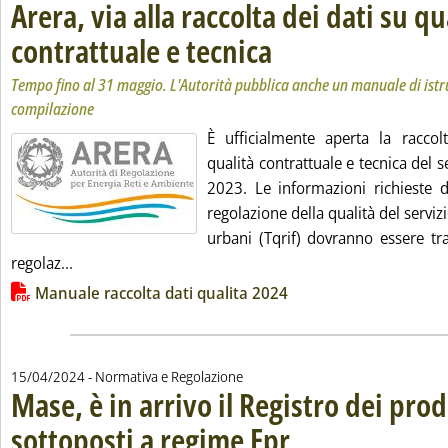
Arera, via alla raccolta dei dati su qu
contrattuale e tecnica
. Sottotitolo: Tempo fino al 31 maggi
. Pubblicata martedì 16 aprile 2024 a
Tempo fino al 31 maggio. L'Autorità pubblica anche un manuale di istru
compilazione
È ufficialmente aperta la raccol
qualità contrattuale e tecnica del ser
2023. Le informazioni richieste d
regolazione della qualità del servizi
urbani (Tqrif) dovranno essere tra
Leggi tutta la notizia: 'Arera, via alla raccolta dei da
regolaz...
Lista allegati PDF alla notizia
Manuale raccolta dati qualita 2024
15/04/2024
- Normativa e Regolazione
Mase, è in arrivo il Registro dei prod
sottoposti a regime Epr
. Sottotitolo: Lo annuncia la vic
. Pubblicata lunedì 15 aprile 202