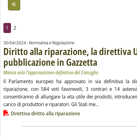
1
2
30/04/2024
- Normativa e Regolazione
Diritto alla riparazione, la direttiva 
pubblicazione in Gazzetta
. Sottotitolo: Manca solo l'
. Pubblicata martedì 30 apr
Manca solo l'approvazione definitiva del Consiglio
Il Parlamento europeo ha approvato in via definitiva la dire
riparazione, con 584 voti favorevoli, 3 contrari e 14 asten
consentiranno di allungare la vita utile dei prodotti, introducen
Leggi tutta la not
carico di produttori e riparatori. Gli Stati me...
Lista allegati PDF alla notizia
Direttiva diritto alla riparazione