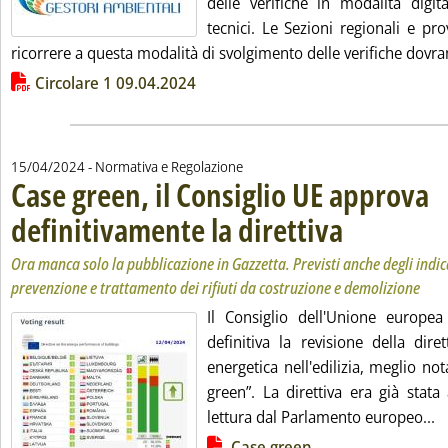
delle verifiche in modalità digit
tecnici. Le Sezioni regionali e pr
ricorrere a questa modalità di svolgimento delle verifiche dovra
Lista allegati PDF alla notizia
Circolare 1 09.04.2024
15/04/2024
- Normativa e Regolazione
Case green, il Consiglio UE approva
definitivamente la direttiva
. Sottotitolo: Ora man
. Pubblicata lunedì 15
Ora manca solo la pubblicazione in Gazzetta. Previsti anche degli indic
prevenzione e trattamento dei rifiuti da costruzione e demolizione
Il Consiglio dell'Unione europe
definitiva la revisione della dire
energetica nell'edilizia, meglio no
green”. La direttiva era già stat
Le
lettura dal Parlamento europeo...
Lista allegati PDF alla notizia
Case green