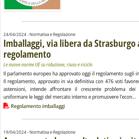
24/04/2024
- Normativa e Regolazione
Imballaggi, via libera da Strasburgo 
regolamento
. Sottotitolo: Le nuove norme UE su riduzione, riuso e riciclo
. Pubblicata mercoledì 24 aprile 2024 alle 16.7.
Le nuove norme UE su riduzione, riuso e riciclo
Il parlamento europeo ha approvato oggi il regolamento sugli i
Il regolamento, approvato in via definitiva con 476 voti favore
astensioni, intende affrontare il crescente problema dei r
L
uniformare le leggi del mercato interno e promuovere l'econ...
Lista allegati PDF alla notizia
Regolamento imballaggi
19/04/2024
- Normativa e Regolazione