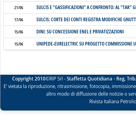
SULCIS E "GASSIFICAZIONI" A CONFRONTO: AL "TAR" 
21/06
SULCIS: CORTE DEI CONTI REGISTRA MODIFICHE GNUT
17/06
DINI: SU CONCESSIONE ENEL E PRIVATIZZAZIONI
15/06
UNIPEDE-EURELECTRIC SU PROGETTO COMMISSIONE U
15/06
Copyright 2010
©RIP Srl -
Staffetta Quotidiana - Reg. Tri
E' vietata la riproduzione, ritrasmissione, fotocopia, immissione 
altro modo di diffusione delle notizie o ser
Rivista Italiana Petrol