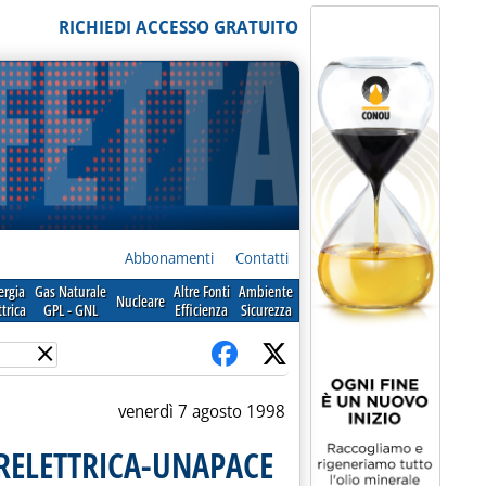
RICHIEDI ACCESSO GRATUITO
Abbonamenti
Contatti
ergia
Gas Naturale
Altre Fonti
Ambiente
Nucleare
ttrica
GPL - GNL
Efficienza
Sicurezza
×
venerdì 7 agosto 1998
ERELETTRICA-UNAPACE